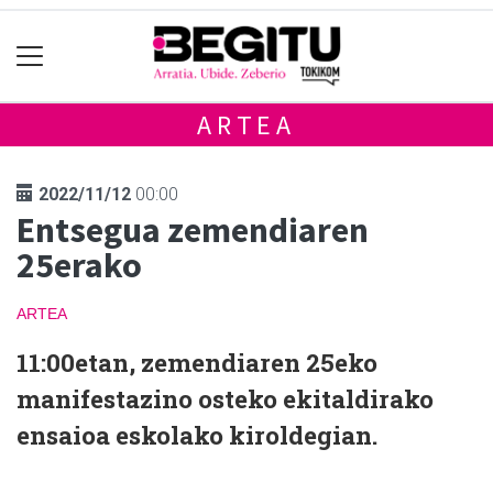
ARTEA
2022/11/12
00:00
Entsegua zemendiaren
25erako
ARTEA
11:00etan, zemendiaren 25eko
manifestazino osteko ekitaldirako
ensaioa eskolako kiroldegian.