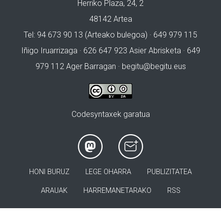
Herriko Plaza, 24, 2
48142 Artea
Tel: 94 673 90 13 (Arteako bulegoa) · 649 979 115
Iñigo Iruarrizaga · 626 647 923 Asier Abrisketa · 649
979 112 Ager Barragan ·
begitu@begitu.eus
Codesyntaxek garatua
HONI BURUZ
LEGE OHARRA
PUBLIZITATEA
ARAUAK
HARREMANETARAKO
RSS