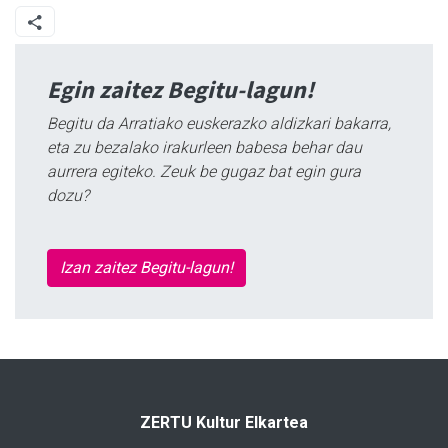
Egin zaitez Begitu-lagun!
Begitu da Arratiako euskerazko aldizkari bakarra,
eta zu bezalako irakurleen babesa behar dau
aurrera egiteko. Zeuk be gugaz bat egin gura
dozu?
Izan zaitez Begitu-lagun!
ZERTU Kultur Elkartea