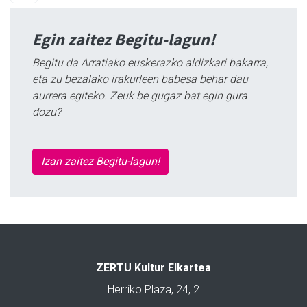
Egin zaitez Begitu-lagun!
Begitu da Arratiako euskerazko aldizkari bakarra,
eta zu bezalako irakurleen babesa behar dau
aurrera egiteko. Zeuk be gugaz bat egin gura
dozu?
Izan zaitez Begitu-lagun!
ZERTU Kultur Elkartea
Herriko Plaza, 24, 2