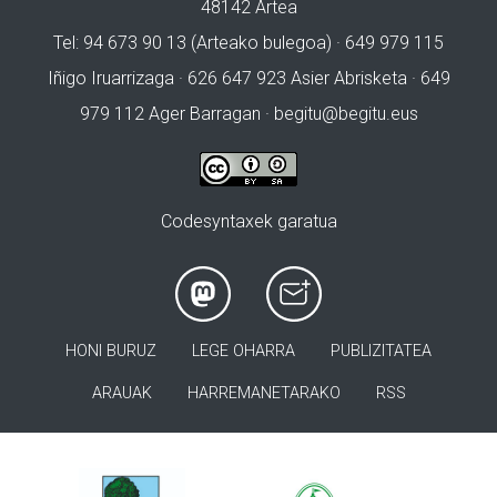
48142 Artea
Tel: 94 673 90 13 (Arteako bulegoa) · 649 979 115
Iñigo Iruarrizaga · 626 647 923 Asier Abrisketa · 649
979 112 Ager Barragan ·
begitu@begitu.eus
Codesyntaxek garatua
HONI BURUZ
LEGE OHARRA
PUBLIZITATEA
ARAUAK
HARREMANETARAKO
RSS