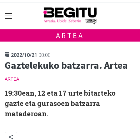
ARTEA
2022/10/21
00:00
Gaztelekuko batzarra. Artea
ARTEA
19:30ean, 12 eta 17 urte bitarteko
gazte eta gurasoen batzarra
mataderoan.