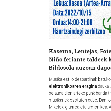
Kaserna, Lentejas, Fot
Niño feriante
taldeek 
Bildosola auzoan dago
Musika estilo desbardinak batuko d
elektronikoaren eragina
dauka. 
belaunaldien arteko punk banda t
musikariek osotuten dabe: Danilok,
Mikelek, gitarrea eta armonikea. 