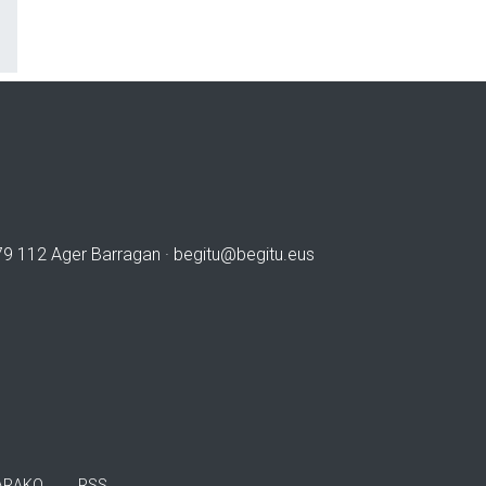
979 112 Ager Barragan ·
begitu@begitu.eus
ARAKO
RSS