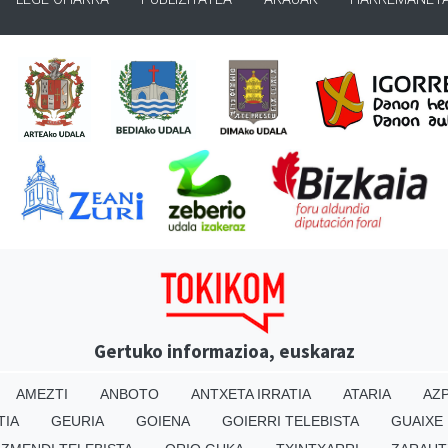
Gertuko informazioa, euskaraz
AMEZTI
ANBOTO
ANTXETA IRRATIA
ATARIA
AZP
TIA
GEURIA
GOIENA
GOIERRI TELEBISTA
GUAIXE