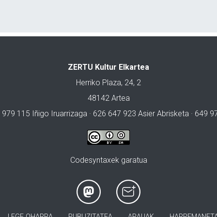
ZERTU Kultur Elkartea
Herriko Plaza, 24, 2
48142 Artea
 979 115 Iñigo Iruarrizaga · 626 647 923 Asier Abrisketa · 649 
Codesyntaxek garatua
LEGE OHARRA
PUBLIZITATEA
ARAUAK
HARREMANET