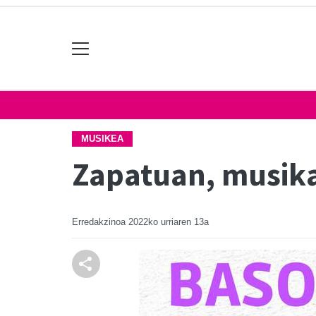
MUSIKEA
Zapatuan, musika
Erredakzinoa
2022ko urriaren 13a