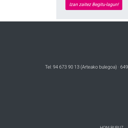
Izan zaitez Begitu-lagun!
Tel: 94 673 90 13 (Arteako bulegoa) · 649
HONI BURUZ