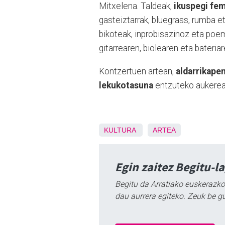
Mitxelena. Taldeak,
ikuspegi fe
gasteiztarrak, bluegrass, rumba et
bikoteak, inprobisazinoz eta poe
gitarrearen, biolearen eta bateria
Kontzertuen artean,
aldarrikape
lekukotasuna
entzuteko aukerea
KULTURA
ARTEA
Egin zaitez Begitu-l
Begitu da Arratiako euskerazko
dau aurrera egiteko. Zeuk be g