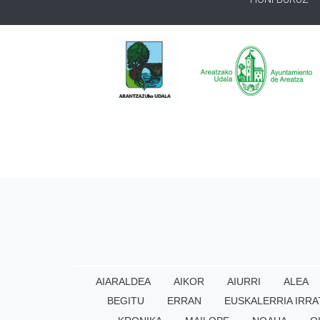
AIARALDEA
AIKOR
AIURRI
ALEA
BEGITU
ERRAN
EUSKALERRIA IRRA