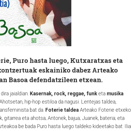
erie, Puro hasta luego, Kutxaratxas eta
kontzertuak eskainiko dabez Arteako
an Basoa defendatzileen etxean.
ira jaialdian.
Kasernak, rock, reggae, funk
eta
musika
Ahotsetan, hip-hop estiloa da nagusi. Lentejas taldea,
ransfeminista bat da.
Foterie taldea
Arteako Foterie etxeko
 gitarrea eta ahotsa; Antonek, bajua; Juanek, bateria; eta
Arteakoa be bada Puro hasta luego taldeko kideetako bat: Ilia