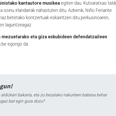
ministako kantautore musikea
egiten dau. Kutxaratxas tald
a soinu irlandarrak nahastuten ditu. Azkenik, Niño Feriante
maz betetako kontzertuak eskaintzen ditu perkusinoaren,
ren laguntzeagaz.
n mezuetarako eta giza eskubideen defendatzaileen
 be egongo da.
agun!
 aldizkari bakarra, eta zu bezalako irakurleen babesa behar
ugaz bat egin gura dozu?