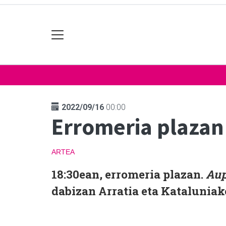
2022/09/16
00:00
Erromeria plazan
ARTEA
18:30ean, erromeria plazan.
Aup
dabizan Arratia eta Kataluniak