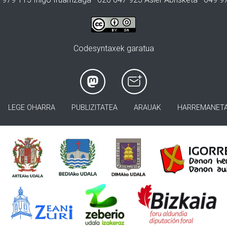
Codesyntaxek garatua
LEGE OHARRA
PUBLIZITATEA
ARAUAK
HARREMANET