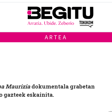
ARTEA
a Maurizia
dokumentala grabetan
o gazteek eskainita.