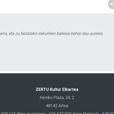
arra, eta zu bezalako irakurleen babesa behar dau aurrera
ZERTU Kultur Elkartea
Herriko Plaza, 24, 2
48142 Artea
 979 115 Iñigo Iruarrizaga · 626 647 923 Asier Abrisketa · 649 