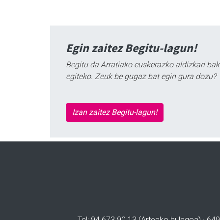
Egin zaitez Begitu-lagun!
Begitu da Arratiako euskerazko aldizkari bak
egiteko. Zeuk be gugaz bat egin gura dozu?
Izan zaitez Begitu-lagun!
Tel: 94 673 90 13 (Arteako bulegoa) · 649