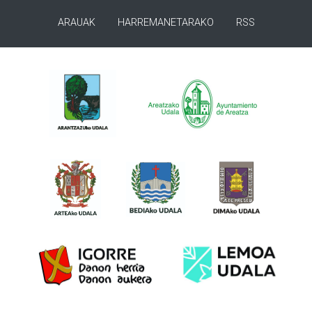
ARAUAK
HARREMANETARAKO
RSS