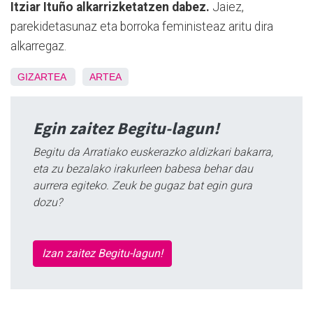
Itziar Ituño alkarrizketatzen dabez.
Jaiez,
parekidetasunaz eta borroka feministeaz aritu dira
alkarregaz.
GIZARTEA
ARTEA
Egin zaitez Begitu-lagun!
Begitu da Arratiako euskerazko aldizkari bakarra,
eta zu bezalako irakurleen babesa behar dau
aurrera egiteko. Zeuk be gugaz bat egin gura
dozu?
Izan zaitez Begitu-lagun!