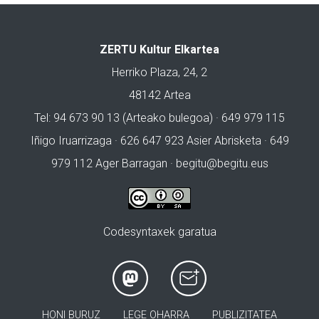
ZERTU Kultur Elkartea
Herriko Plaza, 24, 2
48142 Artea
Tel: 94 673 90 13 (Arteako bulegoa) · 649 979 115
Iñigo Iruarrizaga · 626 647 923 Asier Abrisketa · 649
979 112 Ager Barragan ·
begitu@begitu.eus
Codesyntaxek garatua
HONI BURUZ
LEGE OHARRA
PUBLIZITATEA