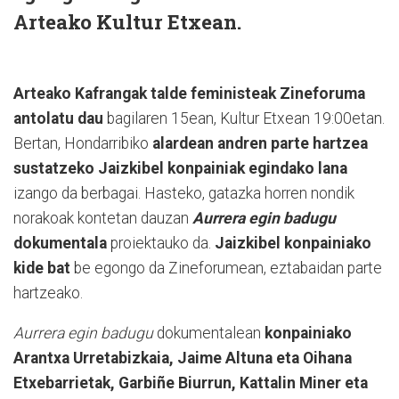
Arteako Kultur Etxean.
Arteako Kafrangak talde feministeak Zineforuma
antolatu dau
bagilaren 15ean, Kultur Etxean 19:00etan.
Bertan, Hondarribiko
alardean andren parte hartzea
sustatzeko Jaizkibel konpainiak egindako lana
izango da berbagai. Hasteko, gatazka horren nondik
norakoak kontetan dauzan
Aurrera egin badugu
dokumentala
proiektauko da.
Jaizkibel konpainiako
kide bat
be egongo da Zineforumean, eztabaidan parte
hartzeako.
Aurrera egin badugu
dokumentalean
konpainiako
Arantxa Urretabizkaia, Jaime Altuna eta Oihana
Etxebarrietak, Garbiñe Biurrun, Kattalin Miner eta