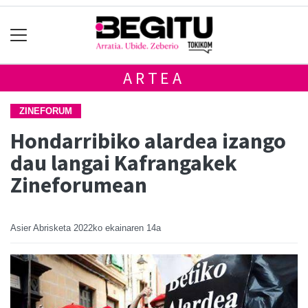
ARTEA
ZINEFORUM
Hondarribiko alardea izango
dau langai Kafrangakek
Zineforumean
Asier Abrisketa
2022ko ekainaren 14a