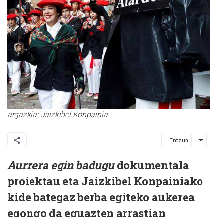
argazkia: Jaizkibel Konpainia
Entzun
Aurrera egin badugu
dokumentala
proiektau eta Jaizkibel Konpainiako
kide bategaz berba egiteko aukerea
egongo da eguazten arrastian