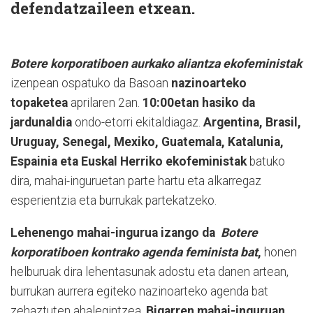
defendatzaileen etxean.
Botere korporatiboen aurkako aliantza ekofeministak
izenpean ospatuko da Basoan
nazinoarteko
topaketea
aprilaren 2an.
10:00etan hasiko da
jardunaldia
ondo-etorri ekitaldiagaz.
Argentina, Brasil,
Uruguay, Senegal, Mexiko, Guatemala, Katalunia,
Espainia eta Euskal Herriko ekofeministak
batuko
dira, mahai-inguruetan parte hartu eta alkarregaz
esperientzia eta burrukak partekatzeko.
Lehenengo mahai-ingurua izango da
Botere
korporatiboen kontrako agenda feminista bat
,
honen
helburuak dira lehentasunak adostu eta danen artean,
burrukan aurrera egiteko nazinoarteko agenda bat
zehaztuten ahalegintzea.
Bigarren mahai-inguruan,