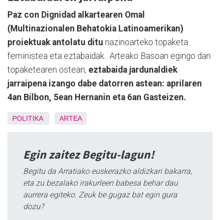
Paz con Dignidad alkartearen Omal
(Multinazionalen Behatokia Latinoamerikan)
proiektuak antolatu ditu
nazinoarteko topaketa
feministea eta eztabaidak. Arteako Basoan egingo dan
topaketearen ostean,
eztabaida jardunaldiek
jarraipena izango dabe datorren astean: aprilaren
4an Bilbon, 5ean Hernanin eta 6an Gasteizen.
POLITIKA
ARTEA
Egin zaitez Begitu-lagun!
Begitu da Arratiako euskerazko aldizkari bakarra,
eta zu bezalako irakurleen babesa behar dau
aurrera egiteko. Zeuk be gugaz bat egin gura
dozu?