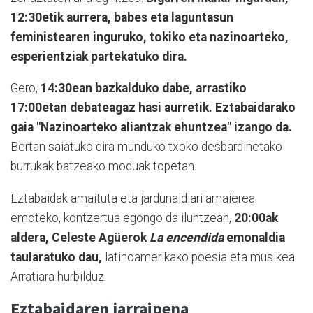
12:30etik aurrera, babes eta laguntasun
feministearen inguruko, tokiko eta nazinoarteko,
esperientziak partekatuko dira.
Gero,
14:30ean bazkalduko dabe, arrastiko
17:00etan debateagaz hasi aurretik. Eztabaidarako
gaia "Nazinoarteko aliantzak ehuntzea" izango da.
Bertan saiatuko dira munduko txoko desbardinetako
burrukak batzeako moduak topetan.
Eztabaidak amaituta eta jardunaldiari amaierea
emoteko, kontzertua egongo da iluntzean,
20:00ak
aldera, Celeste Agüerok
La encendida
emonaldia
taularatuko dau,
latinoamerikako poesia eta musikea
Arratiara hurbilduz.
Eztabaidaren jarraipena