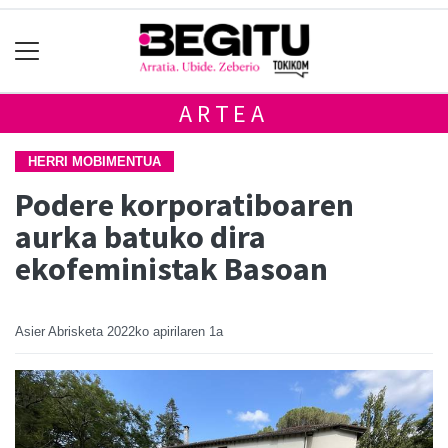
ARTEA
HERRI MOBIMENTUA
Podere korporatiboaren
aurka batuko dira
ekofeministak Basoan
Asier Abrisketa
2022ko apirilaren 1a