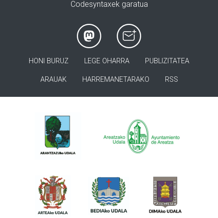
Codesyntaxek garatua
HONI BURUZ
LEGE OHARRA
PUBLIZITATEA
ARAUAK
HARREMANETARAKO
RSS