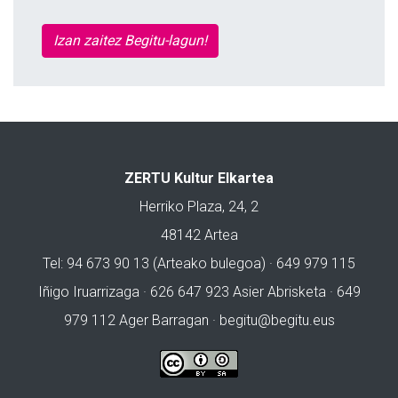
Izan zaitez Begitu-lagun!
ZERTU Kultur Elkartea
Herriko Plaza, 24, 2
48142 Artea
Tel: 94 673 90 13 (Arteako bulegoa) · 649 979 115
Iñigo Iruarrizaga · 626 647 923 Asier Abrisketa · 649
979 112 Ager Barragan ·
begitu@begitu.eus