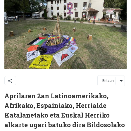
Entzun
Aprilaren 2an Latinoamerikako,
Afrikako, Espainiako, Herrialde
Katalanetako eta Euskal Herriko
alkarte ugari batuko dira Bildosolako