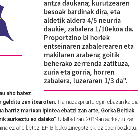
antza daukana; kurutzearen
besoak bardinak dira, eta
aldetik aldera 4/5 neurria
daukie, zabalera 1/10ekoa da.
Proportzino bi horiek
entseinaren zabalerearen eta
makilaren arabera; goitik
beherako zerrenda zatituza,
zuria eta gorria, horren
zabalera, luzeraren 1/3 da".
au aho batez
 gelditu zan itxaroten.
Hamazazpi urte egin ebazan kajoia
a barriz martxan ipintea ebatzi zan arte, Gorka Beitiak
rik aurkeztu ez dalako"
. Udalbatzan, 2019an aurkeztu zan
 baina ez aho betez. EH Bilduko zinegotziek, ez eben bozkatu.