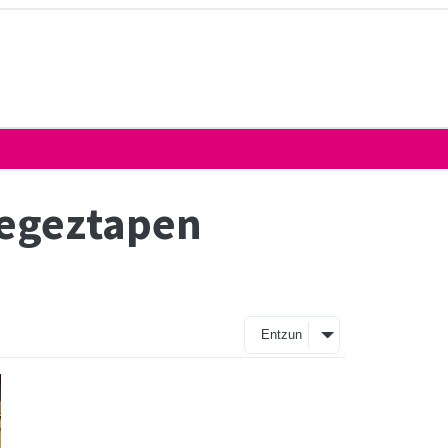
legeztapen
Entzun