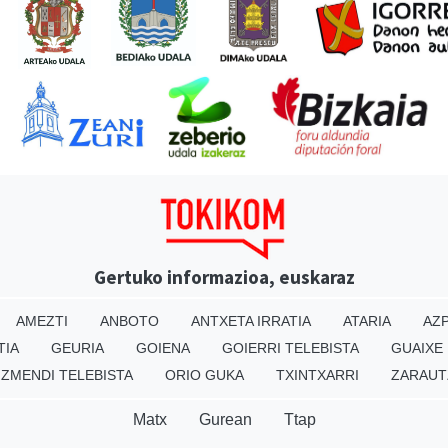
Gertuko informazioa, euskaraz
AMEZTI
ANBOTO
ANTXETA IRRATIA
ATARIA
AZP
TIA
GEURIA
GOIENA
GOIERRI TELEBISTA
GUAIXE
IZMENDI TELEBISTA
ORIO GUKA
TXINTXARRI
ZARAUT
Matx
Gurean
Ttap