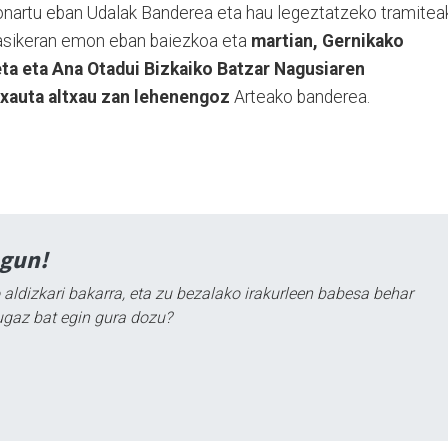
onartu eban Udalak Banderea eta hau legeztatzeko tramitea
hasikeran emon eban baiezkoa eta
martian, Gernikako
ta eta Ana Otadui Bizkaiko Batzar Nagusiaren
txauta altxau zan lehenengoz
Arteako banderea.
agun!
 aldizkari bakarra, eta zu bezalako irakurleen babesa behar
ugaz bat egin gura dozu?