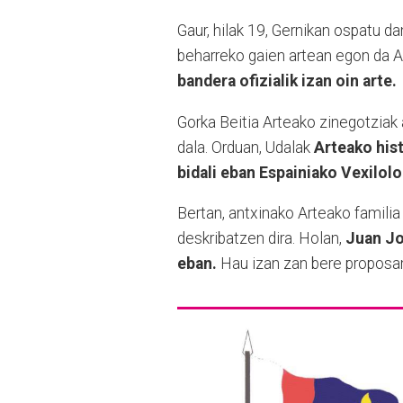
Gaur, hilak 19, Gernikan ospatu d
beharreko gaien artean egon da A
bandera ofizialik izan oin arte.
Gorka Beitia Arteako zinegotziak 
dala. Orduan, Udalak
Arteako hist
bidali eban Espainiako Vexilol
Bertan, antxinako Arteako familia
deskribatzen dira. Holan,
Juan Jo
eban.
Hau izan zan bere propos