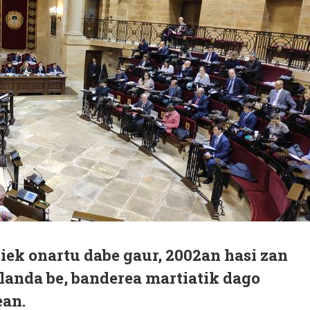
iek onartu dabe gaur, 2002an hasi zan
landa be, banderea martiatik dago
ean.