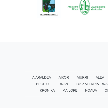
AIARALDEA
AIKOR
AIURRI
ALEA
BEGITU
ERRAN
EUSKALERRIA IRRA
KRONIKA
MAILOPE
NOAUA
O