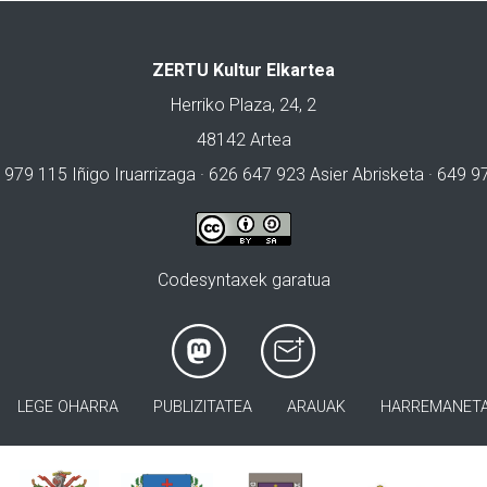
ZERTU Kultur Elkartea
Herriko Plaza, 24, 2
48142 Artea
 979 115 Iñigo Iruarrizaga · 626 647 923 Asier Abrisketa · 649 
Codesyntaxek garatua
LEGE OHARRA
PUBLIZITATEA
ARAUAK
HARREMANET