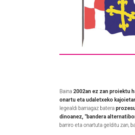
Baina
2002an ez zan proiektu h
onartu eta udaletxeko kajoietan
legealdi barriagaz batera
prozesu
dinoanez, "bandera alternatibo
barriro eta onartuta gelditu zan,