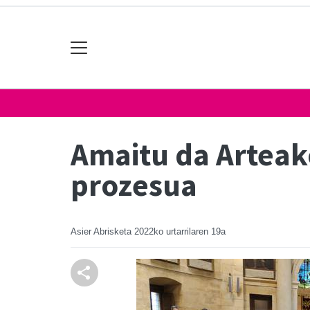
Amaitu da Arteak
prozesua
Asier Abrisketa
2022ko urtarrilaren 19a