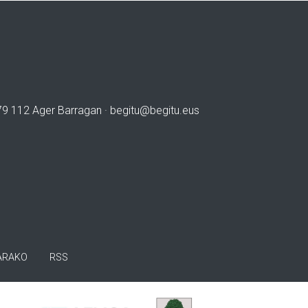
979 112 Ager Barragan ·
begitu@begitu.eus
ARAKO
RSS