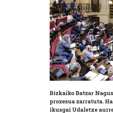
Bizkaiko Batzar Nagus
prozesua zarratuta. Ha
ikusgai Udaletxe aurr