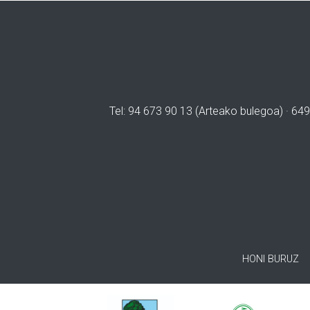
Tel: 94 673 90 13 (Arteako bulegoa) · 649
HONI BURUZ