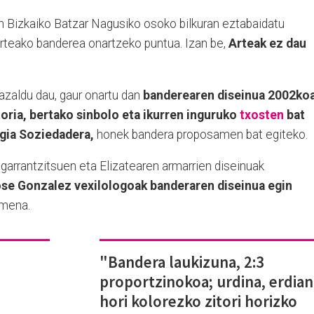
an Bizkaiko Batzar Nagusiko osoko bilkuran eztabaidatu
rteako banderea onartzeko puntua. Izan be,
Arteak ez dau
azaldu dau, gaur onartu dan
banderearen diseinua 2002ko
oria, bertako sinbolo eta ikurren inguruko
txosten
bat
ogia Soziedadera,
honek bandera proposamen bat egiteko.
 garrantzitsuen eta Elizatearen armarrien diseinuak
se Gonzalez vexilologoak banderaren diseinua egin
amena.
"Bandera laukizuna, 2:3
proportzinokoa; urdina, erdian
hori kolorezko zitori horizko