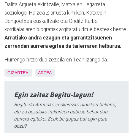
Dalita Argueta ekintzaile, Matxalen Legarreta
soziologo, Haizea Ziarrusta kimikari, Kotxepin
Bengoetxea euskaltzale eta Onditz Iturbe
korrikalariaren biografiak argitaratu ditue besteak beste.
Arratiako andra ezagun eta garrantzitsuenen
zerrendan aurrera egitea da tailerraren helburua.
Hurrengo hitzordua zezeilaren 1ean izango da.
GIZARTEA
ARTEA
Egin zaitez Begitu-lagun!
Begitu da Arratiako euskerazko aldizkari bakarra,
eta zu bezalako irakurleen babesa behar dau
aurrera egiteko. Zeuk be gugaz bat egin gura
dozu?