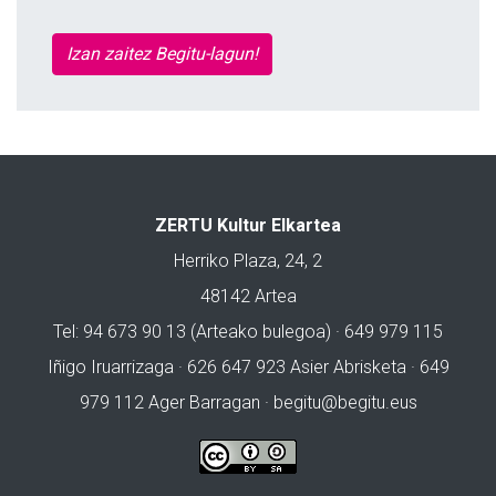
Izan zaitez Begitu-lagun!
ZERTU Kultur Elkartea
Herriko Plaza, 24, 2
48142 Artea
Tel: 94 673 90 13 (Arteako bulegoa) · 649 979 115
Iñigo Iruarrizaga · 626 647 923 Asier Abrisketa · 649
979 112 Ager Barragan ·
begitu@begitu.eus