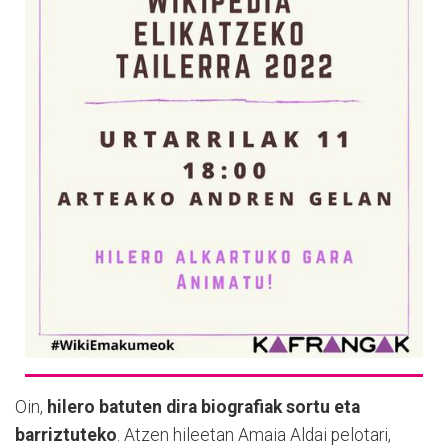
Oin,
hilero batuten dira biografiak sortu eta
barriztuteko
. Atzen hileetan Amaia Aldai pelotari,