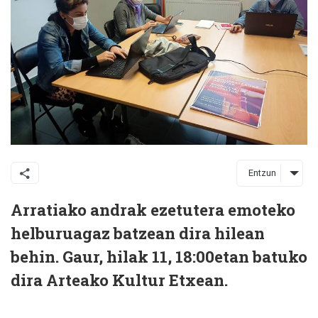
Entzun
Arratiako andrak ezetutera emoteko
helburuagaz batzean dira hilean
behin. Gaur, hilak 11, 18:00etan batuko
dira Arteako Kultur Etxean.