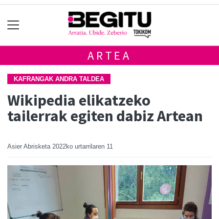
ARTEA
KAFRANGAK ANDRA TALDEA
Wikipedia elikatzeko
tailerrak egiten dabiz Artean
Asier Abrisketa
2022ko urtarrilaren 11