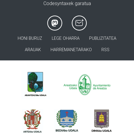
Codesyntaxek garatua
HONI BURUZ
LEGE OHARRA
PUBLIZITATEA
ARAUAK
HARREMANETARAKO
RSS