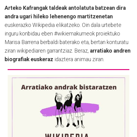
Arteko Kafrangak taldeak antolatuta batzean dira
andra ugari hileko lehenengo martitzenetan
euskerazko Wikipedia elikatzeko. Oin dala urtebete
inguru konbidau eben #wikiemakumeok proiektuko
Marisa Barrena berbaldi baterako eta, bertan konturatu
ziran wikipediaren garrantziaz. Beraz,
arratiako andren
biografiak euskeraz
idaztera animau ziran.