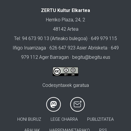
ZERTU Kultur Elkartea
Herriko Plaza, 24, 2
48142 Artea
Tel: 94 673 90 13 (Arteako bulegoa) · 649 979 115
Iñigo Iruarrizaga · 626 647 923 Asier Abrisketa · 649
979 112 Ager Barragan ·
begitu@begitu.eus
Codesyntaxek garatua
HONI BURUZ
LEGE OHARRA
PUBLIZITATEA
ARAUAK
HARREMANETARAKO
RSS