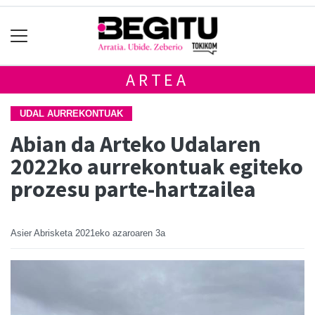
ARTEA
UDAL AURREKONTUAK
Abian da Arteko Udalaren
2022ko aurrekontuak egiteko
prozesu parte-hartzailea
Asier Abrisketa
2021eko azaroaren 3a