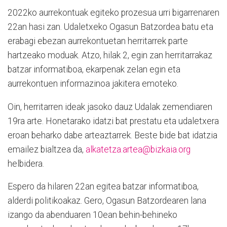
2022ko aurrekontuak egiteko prozesua urri bigarrenaren
22an hasi zan. Udaletxeko Ogasun Batzordea batu eta
erabagi ebezan aurrekontuetan herritarrek parte
hartzeako moduak. Atzo, hilak 2, egin zan herritarrakaz
batzar informatiboa, ekarpenak zelan egin eta
aurrekontuen informazinoa jakitera emoteko.
Oin, herritarren ideak jasoko dauz Udalak zemendiaren
19ra arte. Honetarako idatzi bat prestatu eta udaletxera
eroan beharko dabe arteaztarrek. Beste bide bat idatzia
emailez bialtzea da,
alkatetza.artea@bizkaia.org
helbidera.
Espero da hilaren 22an egitea batzar informatiboa,
alderdi politikoakaz. Gero, Ogasun Batzordearen lana
izango da abenduaren 10ean behin-behineko