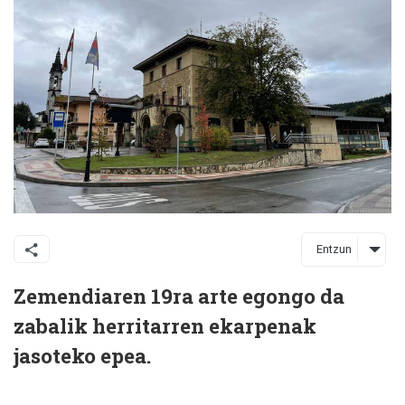
Entzun
Zemendiaren 19ra arte egongo da
zabalik herritarren ekarpenak
jasoteko epea.