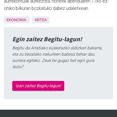
aurrekontuak aurkeztea, honeek abenduaren 17ko ez-
ohiko bilkuran bozkatuko dabez udaletxean.
EKONOMIA
ARTEA
Egin zaitez Begitu-lagun!
Begitu da Arratiako euskerazko aldizkari bakarra,
eta zu bezalako irakurleen babesa behar dau
aurrera egiteko. Zeuk be gugaz bat egin gura
dozu?
Izan zaitez Begitu-lagun!