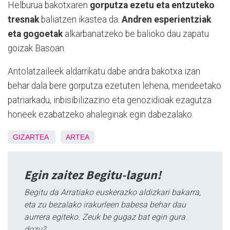
Helburua bakotxaren
gorputza ezetu eta entzuteko
tresnak
baliatzen ikastea da.
Andren esperientziak
eta gogoetak
alkarbanatzeko be balioko dau zapatu
goizak Basoan.
Antolatzaileek aldarrikatu dabe andra bakotxa izan
behar dala bere gorputza ezetuten lehena, mendeetako
patriarkadu, inbisibilizazino eta genozidioak ezagutza
honeek ezabatzeko ahaleginak egin dabezalako.
GIZARTEA
ARTEA
Egin zaitez Begitu-lagun!
Begitu da Arratiako euskerazko aldizkari bakarra,
eta zu bezalako irakurleen babesa behar dau
aurrera egiteko. Zeuk be gugaz bat egin gura
dozu?