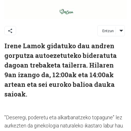
Entzun
Irene Lamok gidatuko dau andren
gorputza autoezetuteko bideratuta
dagoan trebaketa tailerra. Hilaren
9an izango da, 12:00ak eta 14:00ak
artean eta sei euroko balioa dauka
saioak.
"Deseregi, poderetu eta alkarbanatzeko topagune" lez
aurkezten da ginekologia naturaleko ikastaro labur hau.