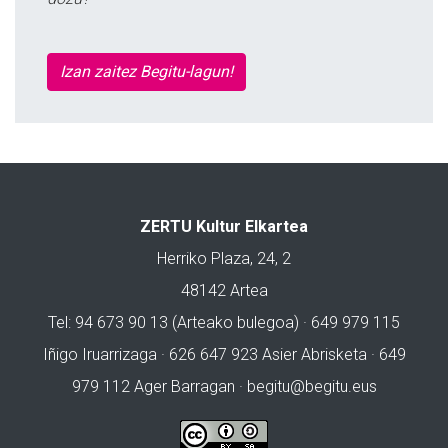
Izan zaitez Begitu-lagun!
ZERTU Kultur Elkartea
Herriko Plaza, 24, 2
48142 Artea
Tel: 94 673 90 13 (Arteako bulegoa) · 649 979 115
Iñigo Iruarrizaga · 626 647 923 Asier Abrisketa · 649
979 112 Ager Barragan ·
begitu@begitu.eus