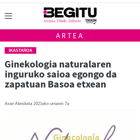
ARTEA
IKASTAROA
Ginekologia naturalaren
inguruko saioa egongo da
zapatuan Basoa etxean
Asier Abrisketa
2021eko urriaren 7a