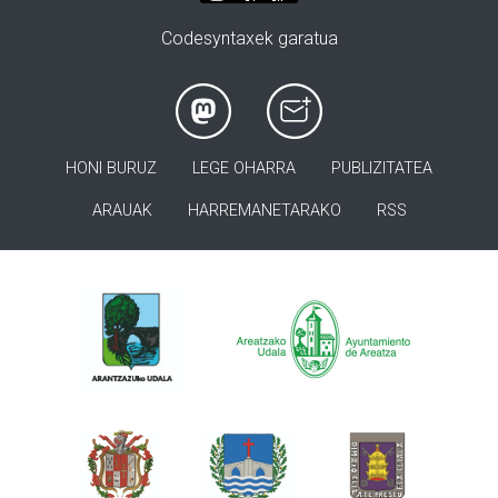
Codesyntaxek garatua
HONI BURUZ
LEGE OHARRA
PUBLIZITATEA
ARAUAK
HARREMANETARAKO
RSS