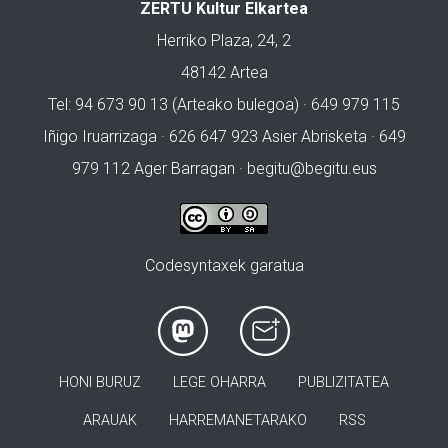
ZERTU Kultur Elkartea
Herriko Plaza, 24, 2
48142 Artea
Tel: 94 673 90 13 (Arteako bulegoa) · 649 979 115
Iñigo Iruarrizaga · 626 647 923 Asier Abrisketa · 649
979 112 Ager Barragan ·
begitu@begitu.eus
Codesyntaxek garatua
HONI BURUZ
LEGE OHARRA
PUBLIZITATEA
ARAUAK
HARREMANETARAKO
RSS