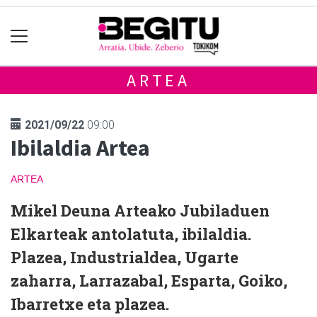
ARTEA
2021/09/22
09:00
Ibilaldia Artea
ARTEA
Mikel Deuna Arteako Jubiladuen
Elkarteak antolatuta, ibilaldia.
Plazea, Industrialdea, Ugarte
zaharra, Larrazabal, Esparta, Goiko,
Ibarretxe eta plazea.