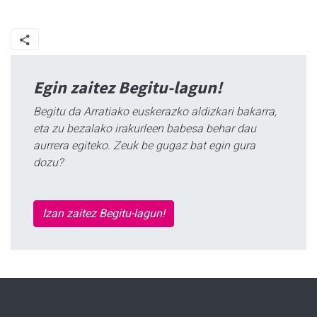
Egin zaitez Begitu-lagun!
Begitu da Arratiako euskerazko aldizkari bakarra,
eta zu bezalako irakurleen babesa behar dau
aurrera egiteko. Zeuk be gugaz bat egin gura
dozu?
Izan zaitez Begitu-lagun!