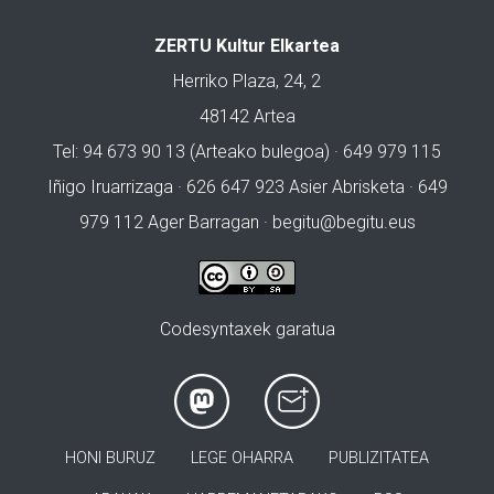
ZERTU Kultur Elkartea
Herriko Plaza, 24, 2
48142 Artea
Tel: 94 673 90 13 (Arteako bulegoa) · 649 979 115
Iñigo Iruarrizaga · 626 647 923 Asier Abrisketa · 649
979 112 Ager Barragan ·
begitu@begitu.eus
Codesyntaxek garatua
HONI BURUZ
LEGE OHARRA
PUBLIZITATEA