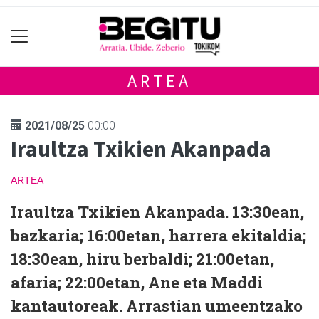
ARTEA
2021/08/25
00:00
Iraultza Txikien Akanpada
ARTEA
Iraultza Txikien Akanpada. 13:30ean,
bazkaria; 16:00etan, harrera ekitaldia;
18:30ean, hiru berbaldi; 21:00etan,
afaria; 22:00etan, Ane eta Maddi
kantautoreak. Arrastian umeentzako