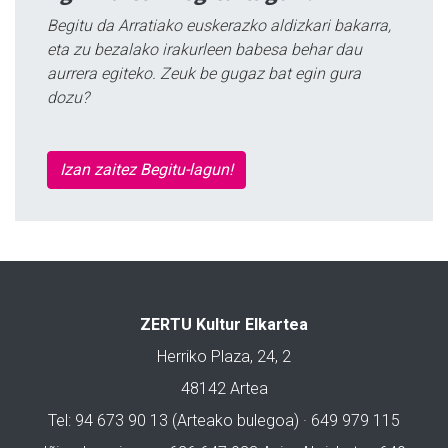
Begitu da Arratiako euskerazko aldizkari bakarra,
eta zu bezalako irakurleen babesa behar dau
aurrera egiteko. Zeuk be gugaz bat egin gura
dozu?
Izan zaitez Begitu-lagun!
ZERTU Kultur Elkartea
Herriko Plaza, 24, 2
48142 Artea
Tel: 94 673 90 13 (Arteako bulegoa) · 649 979 115