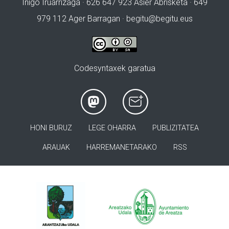
Iñigo Iruarrizaga · 626 647 923 Asier Abrisketa · 649
979 112 Ager Barragan ·
begitu@begitu.eus
Codesyntaxek garatua
HONI BURUZ
LEGE OHARRA
PUBLIZITATEA
ARAUAK
HARREMANETARAKO
RSS