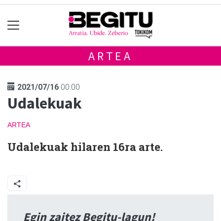
ARTEA
2021/07/16
00:00
Udalekuak
ARTEA
Udalekuak hilaren 16ra arte.
Egin zaitez Begitu-lagun!