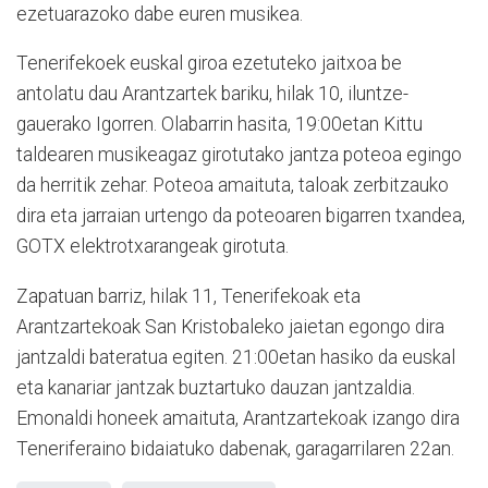
ezetuarazoko dabe euren musikea.
Tenerifekoek euskal giroa ezetuteko jaitxoa be
antolatu dau Arantzartek bariku, hilak 10, iluntze-
gauerako Igorren. Olabarrin hasita, 19:00etan Kittu
taldearen musikeagaz girotutako jantza poteoa egingo
da herritik zehar. Poteoa amaituta, taloak zerbitzauko
dira eta jarraian urtengo da poteoaren bigarren txandea,
GOTX elektrotxarangeak girotuta.
Zapatuan barriz, hilak 11, Tenerifekoak eta
Arantzartekoak San Kristobaleko jaietan egongo dira
jantzaldi bateratua egiten. 21:00etan hasiko da euskal
eta kanariar jantzak buztartuko dauzan jantzaldia.
Emonaldi honeek amaituta, Arantzartekoak izango dira
Teneriferaino bidaiatuko dabenak, garagarrilaren 22an.