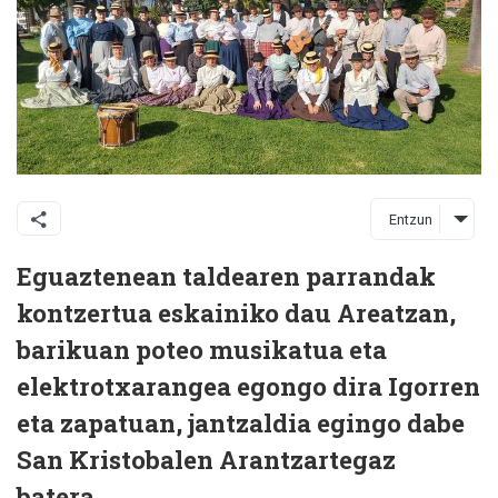
Entzun
Eguaztenean taldearen parrandak
kontzertua eskainiko dau Areatzan,
barikuan poteo musikatua eta
elektrotxarangea egongo dira Igorren
eta zapatuan, jantzaldia egingo dabe
San Kristobalen Arantzartegaz
batera.