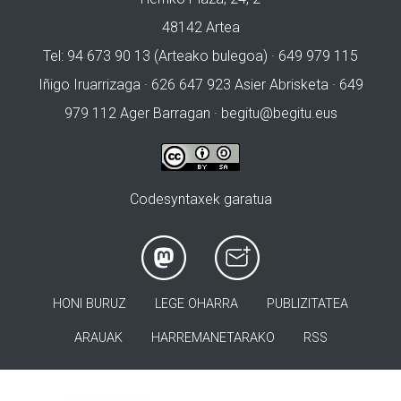
48142 Artea
Tel: 94 673 90 13 (Arteako bulegoa) · 649 979 115
Iñigo Iruarrizaga · 626 647 923 Asier Abrisketa · 649
979 112 Ager Barragan ·
begitu@begitu.eus
Codesyntaxek garatua
HONI BURUZ
LEGE OHARRA
PUBLIZITATEA
ARAUAK
HARREMANETARAKO
RSS