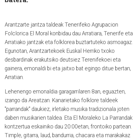
Arantzarte jantza taldeak Tenerifeko Agrupacion
Folclorica El Moral konbidau dau Arratiara, Tenerife eta
Arratiako jantzak eta folklorea buztartuteko asmoagaz.
Egunotan, Arantzartekoek Euskal Herriko txoko
desbardinak erakutsiko deutsiez Terenifekoei eta
gainera, emonaldi bi eta jaitxo bat egingo ditue bertan,
Arratian.
Lehenengo emonaldia garagarrilaren 8an, eguazten,
izango da Areatzan. Kanarietako folklore taldeek
"parrandak" daukiez, irletako musika tradizionala joten
daben musikarien taldea. Eta El Moraleko La Parrandak
kontzertua eskainiko dau 20:00etan, frontoiko partean.
Timple, gitarra, laud, bandurria, chacara eta marakakaz