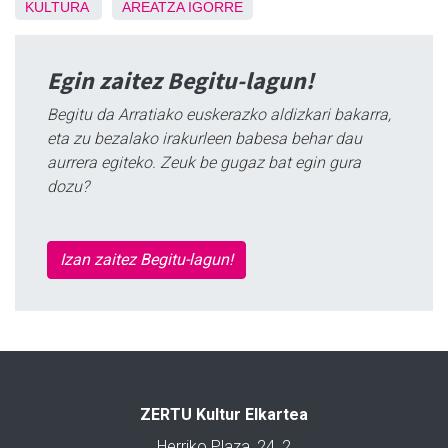
KULTURA
AREATZA
IGORRE
Egin zaitez Begitu-lagun!
Begitu da Arratiako euskerazko aldizkari bakarra,
eta zu bezalako irakurleen babesa behar dau
aurrera egiteko. Zeuk be gugaz bat egin gura
dozu?
Izan zaitez Begitu-lagun!
ZERTU Kultur Elkartea
Herriko Plaza, 24, 2