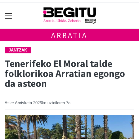
ARRATIA
JANTZAK
Tenerifeko El Moral talde
folklorikoa Arratian egongo
da asteon
Asier Abrisketa
2026ko uztailaren 7a