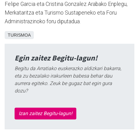
Felipe Garcia eta Cristina Gonzalez Arabako Enplegu,
Merkataritza eta Turismo Sustapeneko eta Foru
Administrazinoko foru diputadua.
TURISMOA
Egin zaitez Begitu-lagun!
Begitu da Arratiako euskerazko aldizkari bakarra,
eta zu bezalako irakurleen babesa behar dau
aurrera egiteko. Zeuk be gugaz bat egin gura
dozu?
Izan zaitez Begitu-lagun!