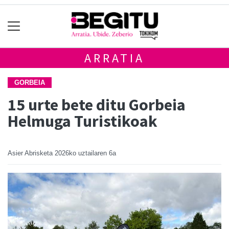
ARRATIA
GORBEIA
15 urte bete ditu Gorbeia
Helmuga Turistikoak
Asier Abrisketa
2026ko uztailaren 6a