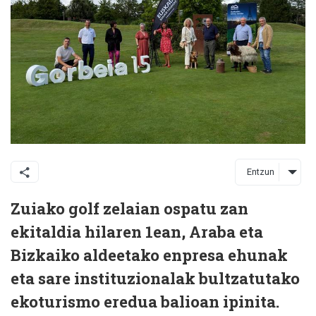
Entzun
Zuiako golf zelaian ospatu zan
ekitaldia hilaren 1ean, Araba eta
Bizkaiko aldeetako enpresa ehunak
eta sare instituzionalak bultzatutako
ekoturismo eredua balioan ipinita.