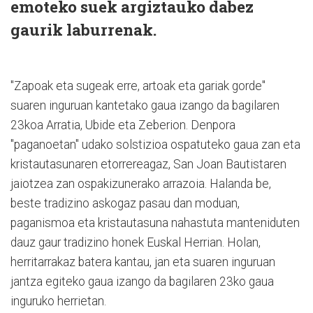
emoteko suek argiztauko dabez
gaurik laburrenak.
"Zapoak eta sugeak erre, artoak eta gariak gorde"
suaren inguruan kantetako gaua izango da bagilaren
23koa Arratia, Ubide eta Zeberion. Denpora
"paganoetan" udako solstizioa ospatuteko gaua zan eta
kristautasunaren etorrereagaz, San Joan Bautistaren
jaiotzea zan ospakizunerako arrazoia. Halanda be,
beste tradizino askogaz pasau dan moduan,
paganismoa eta kristautasuna nahastuta manteniduten
dauz gaur tradizino honek Euskal Herrian. Holan,
herritarrakaz batera kantau, jan eta suaren inguruan
jantza egiteko gaua izango da bagilaren 23ko gaua
inguruko herrietan.