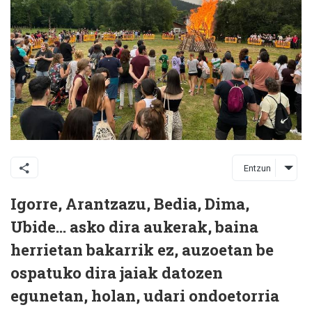
Entzun
Igorre, Arantzazu, Bedia, Dima,
Ubide… asko dira aukerak, baina
herrietan bakarrik ez, auzoetan be
ospatuko dira jaiak datozen
egunetan, holan, udari ondoetorria