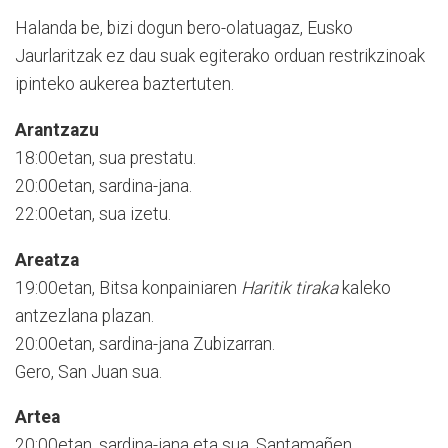
Halanda be, bizi dogun bero-olatuagaz, Eusko
Jaurlaritzak ez dau suak egiterako orduan restrikzinoak
ipinteko aukerea baztertuten.
Arantzazu
18:00etan, sua prestatu.
20:00etan, sardina-jana.
22:00etan, sua izetu.
Areatza
19:00etan, Bitsa konpainiaren
Haritik tiraka
kaleko
antzezlana plazan.
20:00etan, sardina-jana Zubizarran.
Gero, San Juan sua.
Artea
20:00etan, sardina-jana eta sua. Santamañen.