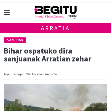
ARRATIA
SAN JUAN
Bihar ospatuko dira
sanjuanak Arratian zehar
Ager Barragan
2026ko ekainaren 22a