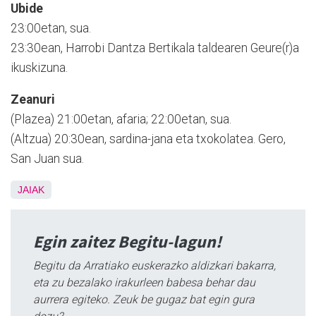
Ubide
23:00etan, sua.
23:30ean, Harrobi Dantza Bertikala taldearen Geure(r)a
ikuskizuna.
Zeanuri
(Plazea) 21:00etan, afaria; 22:00etan, sua.
(Altzua) 20:30ean, sardina-jana eta txokolatea. Gero,
San Juan sua.
JAIAK
Egin zaitez Begitu-lagun!
Begitu da Arratiako euskerazko aldizkari bakarra,
eta zu bezalako irakurleen babesa behar dau
aurrera egiteko. Zeuk be gugaz bat egin gura