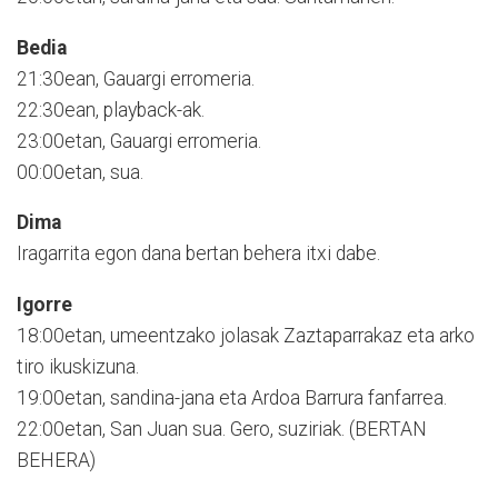
Bedia
21:30ean, Gauargi erromeria.
22:30ean, playback-ak.
23:00etan, Gauargi erromeria.
00:00etan, sua.
Dima
Iragarrita egon dana bertan behera itxi dabe.
Igorre
18:00etan, umeentzako jolasak Zaztaparrakaz eta arko
tiro ikuskizuna.
19:00etan, sandina-jana eta Ardoa Barrura fanfarrea.
22:00etan, San Juan sua. Gero, suziriak. (BERTAN
BEHERA)