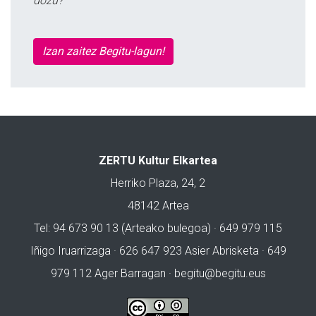
dozu?
Izan zaitez Begitu-lagun!
ZERTU Kultur Elkartea
Herriko Plaza, 24, 2
48142 Artea
Tel: 94 673 90 13 (Arteako bulegoa) · 649 979 115
Iñigo Iruarrizaga · 626 647 923 Asier Abrisketa · 649
979 112 Ager Barragan ·
begitu@begitu.eus