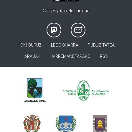
Codesyntaxek garatua
HONI BURUZ
LEGE OHARRA
PUBLIZITATEA
ARAUAK
HARREMANETARAKO
RSS