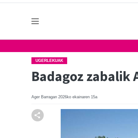
UGERLEKUAK
Badagoz zabalik 
Ager Barragan
2026ko ekainaren 15a