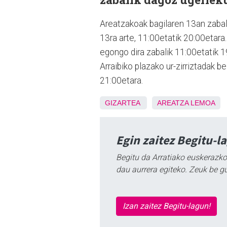
Areatzakoak bagilaren 13an zabal
13ra arte, 11:00etatik 20:00etar
egongo dira zabalik 11:00etatik 1
Arraibiko plazako ur-zirriztadak b
21:00etara.
GIZARTEA
AREATZA
LEMOA
Egin zaitez Begitu-l
Begitu da Arratiako euskerazko
dau aurrera egiteko. Zeuk be g
Izan zaitez Begitu-lagun!