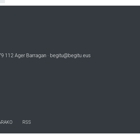
979 112 Ager Barragan ·
begitu@begitu.eus
ARAKO
RSS