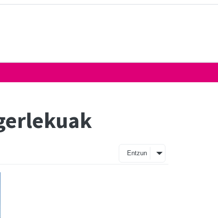
gerlekuak
Entzun