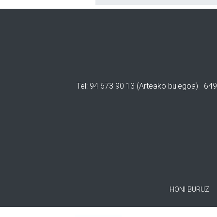
Tel: 94 673 90 13 (Arteako bulegoa) · 649
HONI BURUZ