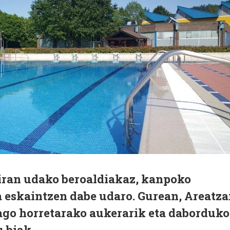
iran udako beroaldiakaz, kanpoko
 eskaintzen dabe udaro. Gurean, Areatz
ago horretarako aukerarik eta daborduko
 biak.