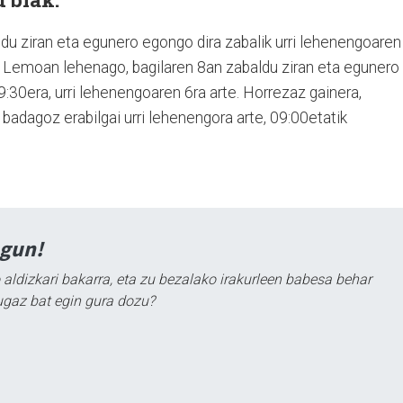
du ziran eta egunero egongo dira zabalik urri lehenengoaren
a. Lemoan lehenago, bagilaren 8an zabaldu ziran eta egunero
9:30era, urri lehenengoaren 6ra arte. Horrezaz gainera,
e badagoz erabilgai urri lehenengora arte, 09:00etatik
agun!
 aldizkari bakarra, eta zu bezalako irakurleen babesa behar
ugaz bat egin gura dozu?