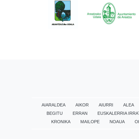
AIARALDEA
AIKOR
AIURRI
ALEA
BEGITU
ERRAN
EUSKALERRIA IRRA
KRONIKA
MAILOPE
NOAUA
O