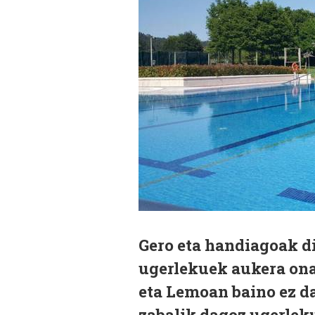
Gero eta handiagoak d
ugerlekuek aukera ona
eta Lemoan baino ez d
zabalik dagoz ugerleku