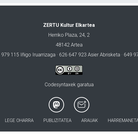
ZERTU Kultur Elkartea
Herriko Plaza, 24, 2
48142 Artea
 979 115 Iñigo Iruarrizaga · 626 647 923 Asier Abrisketa · 649 
Codesyntaxek garatua
LEGE OHARRA
PUBLIZITATEA
ARAUAK
HARREMANET