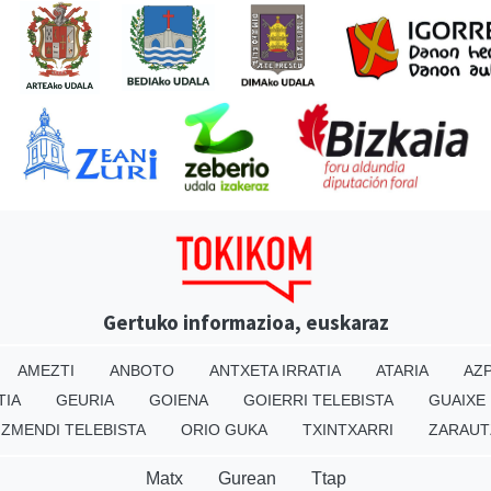
Gertuko informazioa, euskaraz
AMEZTI
ANBOTO
ANTXETA IRRATIA
ATARIA
AZP
TIA
GEURIA
GOIENA
GOIERRI TELEBISTA
GUAIXE
IZMENDI TELEBISTA
ORIO GUKA
TXINTXARRI
ZARAUT
Matx
Gurean
Ttap