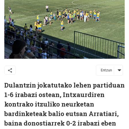
Entzun
Dulantzin jokatutako lehen partiduan
1-6 irabazi ostean, Intxaurdiren
kontrako itzuliko neurketan
bardinketeak balio eutsan Arratiari,
baina donostiarrek 0-2 irabazi eben