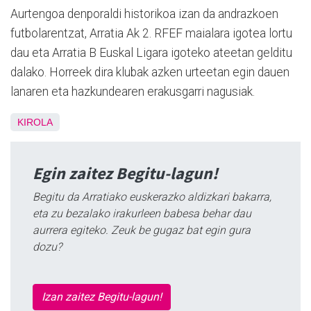
Aurtengoa denporaldi historikoa izan da andrazkoen
futbolarentzat, Arratia Ak 2. RFEF maialara igotea lortu
dau eta Arratia B Euskal Ligara igoteko ateetan gelditu
dalako. Horreek dira klubak azken urteetan egin dauen
lanaren eta hazkundearen erakusgarri nagusiak.
KIROLA
Egin zaitez Begitu-lagun!
Begitu da Arratiako euskerazko aldizkari bakarra,
eta zu bezalako irakurleen babesa behar dau
aurrera egiteko. Zeuk be gugaz bat egin gura
dozu?
Izan zaitez Begitu-lagun!