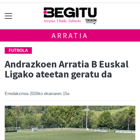
ARRATIA
FUTBOLA
Andrazkoen Arratia B Euskal
Ligako ateetan geratu da
Erredakzinoa
2026ko ekainaren 15a