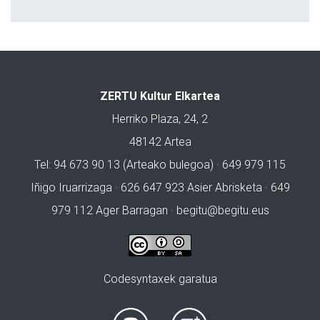
ZERTU Kultur Elkartea
Herriko Plaza, 24, 2
48142 Artea
Tel: 94 673 90 13 (Arteako bulegoa) · 649 979 115
Iñigo Iruarrizaga · 626 647 923 Asier Abrisketa · 649
979 112 Ager Barragan ·
begitu@begitu.eus
Codesyntaxek garatua