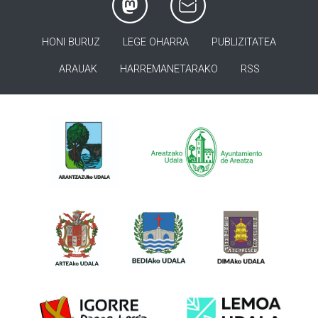
HONI BURUZ
LEGE OHARRA
PUBLIZITATEA
ARAUAK
HARREMANETARAKO
RSS