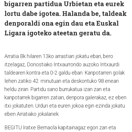
bigarren partidua Urbietan eta eurek
lortu dabe igotea. Halanda be, taldeak
denporaldi ona egin dau eta Euskal
Ligara igoteko ateetan geratu da.
Arratia Bk hilaren 13ko arrastian jokatu eban, bero
itzelagaz, Donostiako Intxaurrondo auzoko Intxaurdi
taldearen kontra eta 0-2 galdu eban. Kanpotarren golak
lehen zatiko 42. minutuan eta deskontuko 98.enean
heldu ziran. Partidu sano burrukatua izan zan eta
kanpotarrek bigarren zatian, denpora galerakaz, ez eben
itxi jokatuten. Urduri eta euren jokoa egin ezinda jokatu
eben Arratiako jokalariek.
BEGITU Iratxe Bernaola kapitainagaz egon zan eta