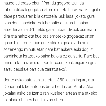
hauxe adierazo eban: “Partidu gogorra izan da,
Intxaurdikoak gogotsu etorri dira eta hasikeratik argi itxi
dabe partiduaren bila datozela. Guk lasai jokatu gura
izan dogu bardinketeak be balio euskun-ta baina
atsedenaldira 0-1 heldu gara. Intxaurdikoak aurreratu
dira eta nahiz eta bueltea emoteko gogoakaz urten
garan bigarren zatian gure aldeko gola ez da heldu.
Atzenengo minutuetan pare bat aukera euki doguz
bardinketa lortzeako baina baloia ez da sartu. Pare bat
minutu falta izan diranean Intxaurdikoak bigarren gola
sartu deuskue partidua zarratuteko”.
Jente asko batu zan Urbietan, 350 lagun inguru, eta
Donostiatik be autobus bete heldu zan. Arratia Ako
jokalari asko be izan ziran ikusleen artean eta etxeko
jokalariek babes handia izan eben.