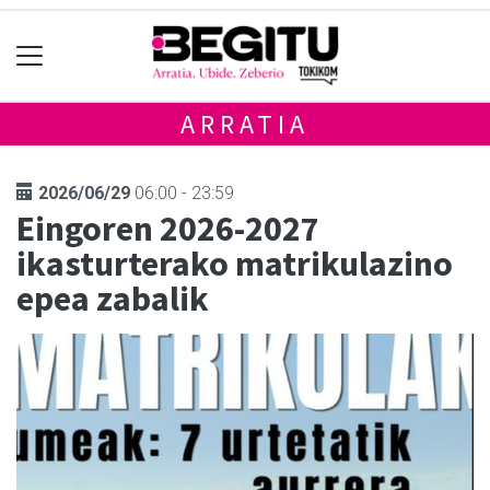
ARRATIA
2026/06/29
06:00 - 23:59
Eingoren 2026-2027
ikasturterako matrikulazino
epea zabalik