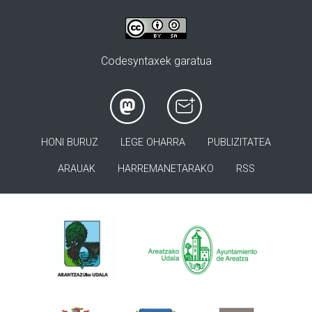
Codesyntaxek garatua
HONI BURUZ
LEGE OHARRA
PUBLIZITATEA
ARAUAK
HARREMANETARAKO
RSS