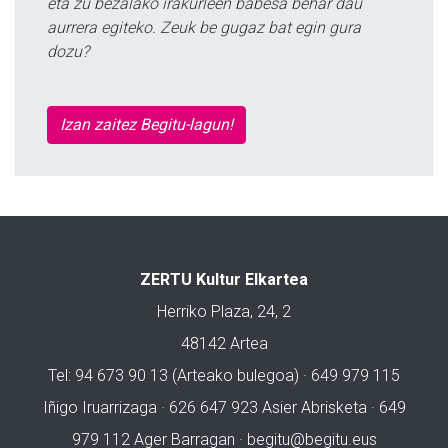
eta zu bezalako irakurleen babesa behar dau
aurrera egiteko. Zeuk be gugaz bat egin gura
dozu?
Izan zaitez Begitu-lagun!
ZERTU Kultur Elkartea
Herriko Plaza, 24, 2
48142 Artea
Tel: 94 673 90 13 (Arteako bulegoa) · 649 979 115
Iñigo Iruarrizaga · 626 647 923 Asier Abrisketa · 649
979 112 Ager Barragan ·
begitu@begitu.eus