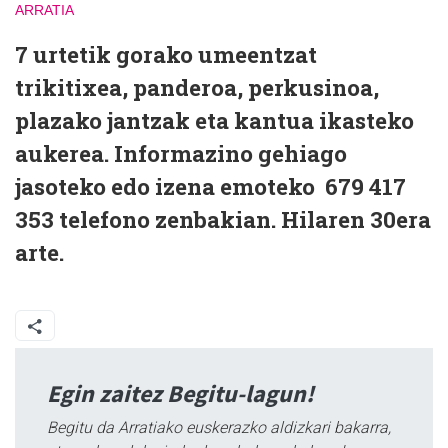
ARRATIA
7 urtetik gorako umeentzat
trikitixea, panderoa, perkusinoa,
plazako jantzak eta kantua ikasteko
aukerea. Informazino gehiago
jasoteko edo izena emoteko 679 417
353 telefono zenbakian. Hilaren 30era
arte.
Egin zaitez Begitu-lagun!
Begitu da Arratiako euskerazko aldizkari bakarra,