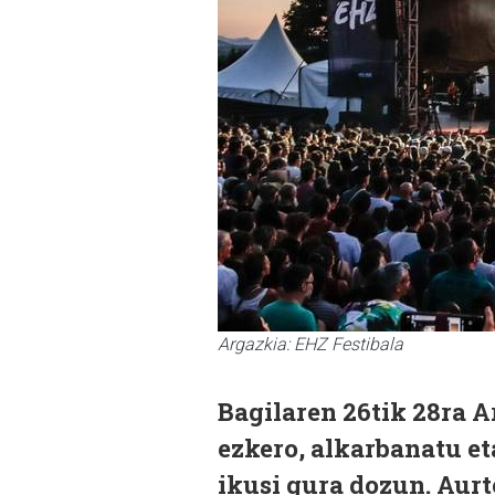
Argazkia: EHZ Festibala
Bagilaren 26tik 28ra 
ezkero, alkarbanatu et
ikusi gura dozun. Aurt