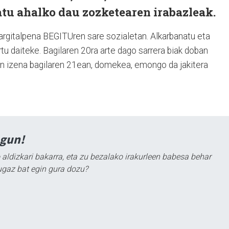
tu ahalko dau zozketearen irabazleak.
argitalpena BEGITUren sare sozialetan. Alkarbanatu eta
tu daiteke. Bagilaren 20ra arte dago sarrera biak doban
en izena bagilaren 21ean, domekea, emongo da jakitera
agun!
 aldizkari bakarra, eta zu bezalako irakurleen babesa behar
ugaz bat egin gura dozu?