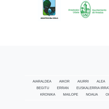
AIARALDEA
AIKOR
AIURRI
ALEA
BEGITU
ERRAN
EUSKALERRIA IRRA
KRONIKA
MAILOPE
NOAUA
O