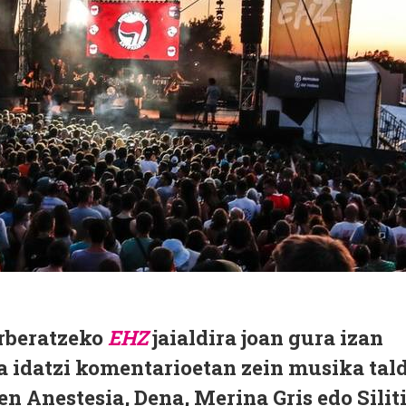
Arberatzeko
EHZ
jaialdira joan gura izan
a idatzi komentarioetan zein musika tal
en Anestesia, Dena, Merina Gris edo Silit