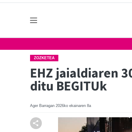
ZOZKETEA
EHZ jaialdiaren 3
ditu BEGITUk
Ager Barragan
2026ko ekainaren 8a