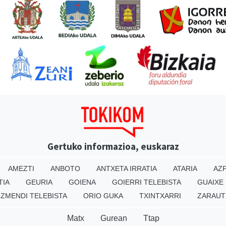
Gertuko informazioa, euskaraz
AMEZTI
ANBOTO
ANTXETA IRRATIA
ATARIA
AZP
TIA
GEURIA
GOIENA
GOIERRI TELEBISTA
GUAIXE
IZMENDI TELEBISTA
ORIO GUKA
TXINTXARRI
ZARAUT
Matx
Gurean
Ttap