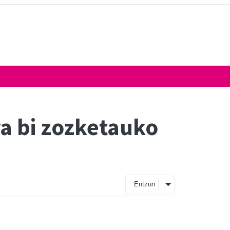
ra bi zozketauko
Entzun