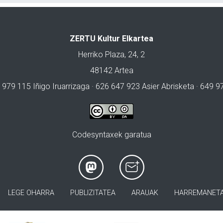
ZERTU Kultur Elkartea
Herriko Plaza, 24, 2
48142 Artea
 979 115 Iñigo Iruarrizaga · 626 647 923 Asier Abrisketa · 649 
Codesyntaxek garatua
LEGE OHARRA
PUBLIZITATEA
ARAUAK
HARREMANET