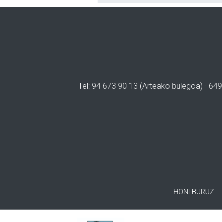
Tel: 94 673 90 13 (Arteako bulegoa) · 649
HONI BURUZ