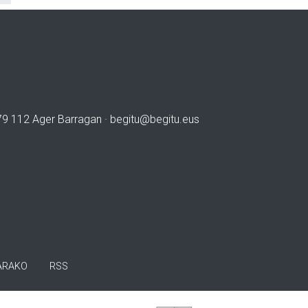
979 112 Ager Barragan ·
begitu@begitu.eus
ARAKO
RSS