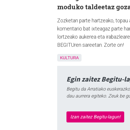
moduko taldeetaz goza
Zozketan parte hartzeako, topau 
komentario bat ixteagaz parte har
lortzeako aukerea eta irabazlear
BEGITUren sareetan. Zorte on!
KULTURA
Egin zaitez Begitu-l
Begitu da Arratiako euskerazko
dau aurrera egiteko. Zeuk be g
Izan zaitez Begitu-lagun!