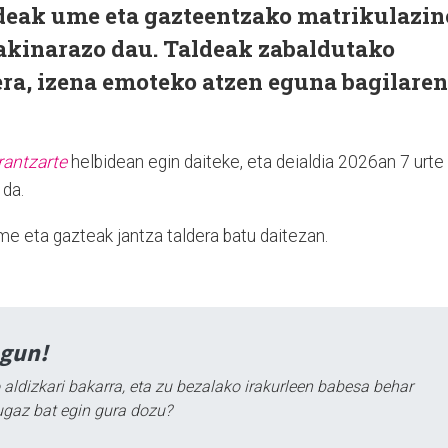
deak ume eta gazteentzako matrikulazin
jakinarazo dau. Taldeak zabaldutako
ra, izena emoteko atzen eguna bagilaren
rantzarte
helbidean egin daiteke, eta deialdia 2026an 7 urte
 da.
ume eta gazteak jantza taldera batu daitezan.
agun!
 aldizkari bakarra, eta zu bezalako irakurleen babesa behar
ugaz bat egin gura dozu?