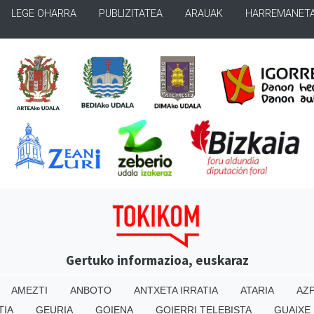
LEGE OHARRA
PUBLIZITATEA
ARAUAK
HARREMANET
Gertuko informazioa, euskaraz
AMEZTI
ANBOTO
ANTXETA IRRATIA
ATARIA
AZP
TIA
GEURIA
GOIENA
GOIERRI TELEBISTA
GUAIXE