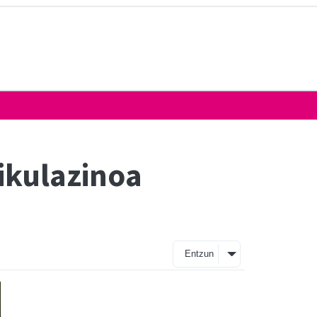
ikulazinoa
Entzun