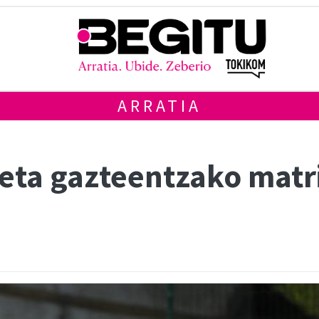
ARRATIA
eta gazteentzako matr