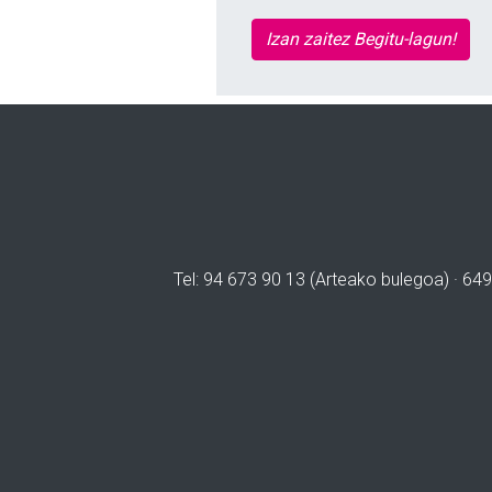
Izan zaitez Begitu-lagun!
Tel: 94 673 90 13 (Arteako bulegoa) · 649