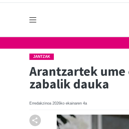
JANTZAK
Arantzartek ume 
zabalik dauka
Erredakzinoa
2026ko ekainaren 4a