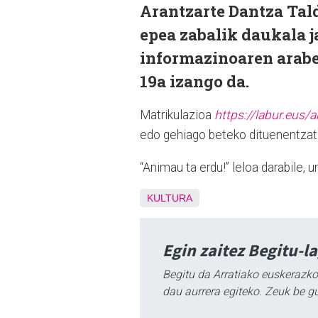
Arantzarte Dantza Tal
epea zabalik daukala 
informazinoaren arabe
19a izango da.
Matrikulazioa
https://labur.eus/a
edo gehiago beteko dituenentzat
“Animau ta erdu!” leloa darabile, 
KULTURA
Egin zaitez Begitu-l
Begitu da Arratiako euskerazko
dau aurrera egiteko. Zeuk be g