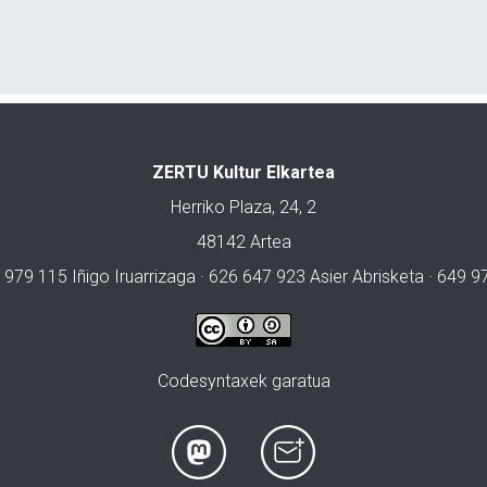
ZERTU Kultur Elkartea
Herriko Plaza, 24, 2
48142 Artea
 979 115 Iñigo Iruarrizaga · 626 647 923 Asier Abrisketa · 649 
Codesyntaxek garatua