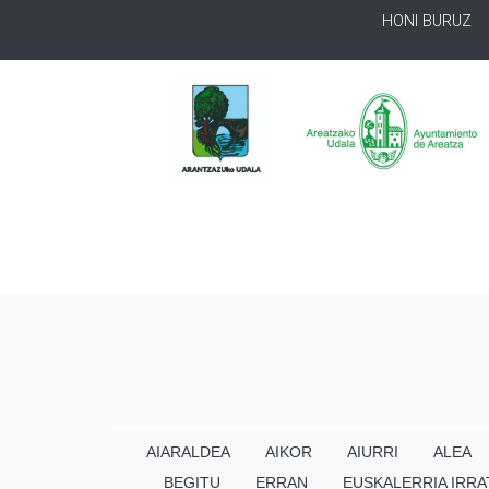
HONI BURUZ
AIARALDEA
AIKOR
AIURRI
ALEA
BEGITU
ERRAN
EUSKALERRIA IRRA