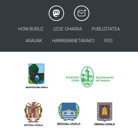
HONI BURUZ
LEGE OHARRA
PUBLIZITATEA
ARAUAK
HARREMANETARAKO
RSS