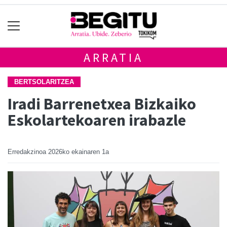
ARRATIA
BERTSOLARITZEA
Iradi Barrenetxea Bizkaiko
Eskolartekoaren irabazle
Erredakzinoa
2026ko ekainaren 1a