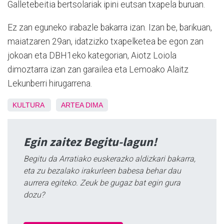
Galletebeitia bertsolariak ipini eutsan txapela buruan.
Ez zan eguneko irabazle bakarra izan. Izan be, barikuan,
maiatzaren 29an, idatzizko txapelketea be egon zan
jokoan eta DBH1eko kategorian, Aiotz Loiola
dimoztarra izan zan garailea eta Lemoako Alaitz
Lekunberri hirugarrena.
KULTURA
ARTEA
DIMA
Egin zaitez Begitu-lagun!
Begitu da Arratiako euskerazko aldizkari bakarra,
eta zu bezalako irakurleen babesa behar dau
aurrera egiteko. Zeuk be gugaz bat egin gura
dozu?