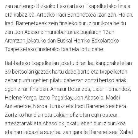
zan aurtengo Bizkaiko Eskolarteko Txapelketako finala
eta irabazlea, Arteako Iradi Barrenetxea izan zan. Holan,
Iradi Barrenetxeak zein finaleko buruz burukora heldu
zan Jon Abasolo munitibartarrak bagilaren 13an
Arantzan jokatuko dan Euskal Herriko Eskolarteko
Txapelketako finalerako txartela lortu dabe.
Bat-bateko txapelketan jokatu diran lau kanporaketetan
39 bertsolari gaztek hartu dabe parte eta txapelketan
zehar puntu gehien pilatu dabezan zortzi bertsolariak
egon ziran finalean: Amaiur Betanzos, Eider Fernandez,
Helene Yerga, Izaro Pagalday, Jon Abasolo, Maddi
Aurtenetxe, Naroa Iturrioz eta Iradi Barrenetxea bera.
Zortziko handian eta txikian ofiziotan egin ostean,
arteaztarrak eta Abasolok jokatu eben buruz burukoa
eta hau irabazita suertau zan garaile Barrenetxea, Xabat