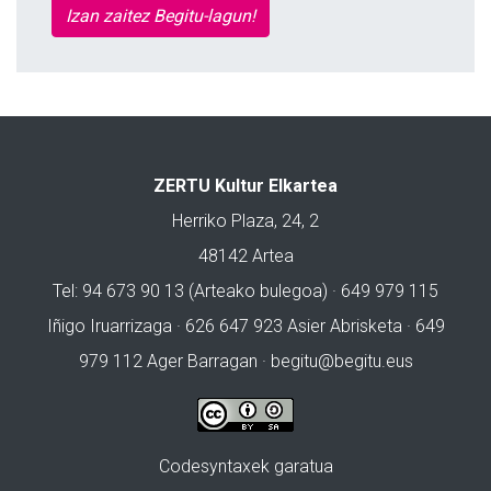
Izan zaitez Begitu-lagun!
ZERTU Kultur Elkartea
Herriko Plaza, 24, 2
48142 Artea
Tel: 94 673 90 13 (Arteako bulegoa) · 649 979 115
Iñigo Iruarrizaga · 626 647 923 Asier Abrisketa · 649
979 112 Ager Barragan ·
begitu@begitu.eus
Codesyntaxek garatua