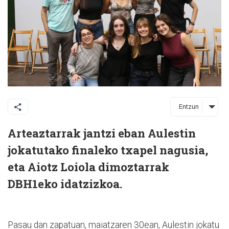
Entzun
Arteaztarrak jantzi eban Aulestin
jokatutako finaleko txapel nagusia,
eta Aiotz Loiola dimoztarrak
DBH1eko idatzizkoa.
Pasau dan zapatuan, maiatzaren 30ean, Aulestin jokatu