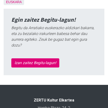
EUSKARA
Egin zaitez Begitu-lagun!
Begitu da Arratiako euskerazko aldizkari bakarra,
eta zu bezalako irakurleen babesa behar dau
aurrera egiteko. Zeuk be gugaz bat egin gura
dozu?
Izan zaitez Begitu-lagun!
ZERTU Kultur Elkartea
Herriko Plaza, 24, 2