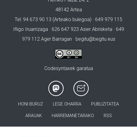
48142 Artea
Tel: 94 673 90 13 (Arteako bulegoa) · 649 979 115
Iñigo Iruarrizaga · 626 647 923 Asier Abrisketa · 649
979 112 Ager Barragan ·
begitu@begitu.eus
Codesyntaxek garatua
HONI BURUZ
LEGE OHARRA
PUBLIZITATEA
ARAUAK
HARREMANETARAKO
RSS