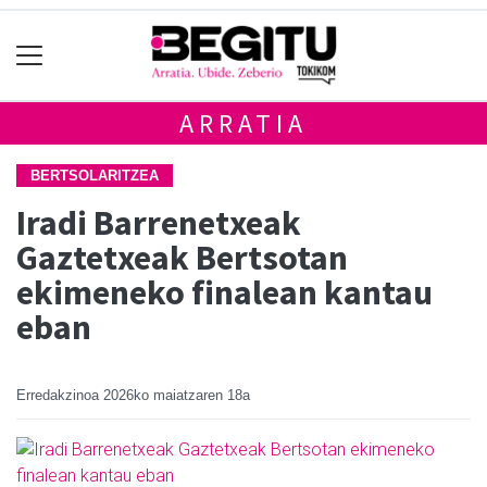
ARRATIA
BERTSOLARITZEA
Iradi Barrenetxeak
Gaztetxeak Bertsotan
ekimeneko finalean kantau
eban
Erredakzinoa
2026ko maiatzaren 18a