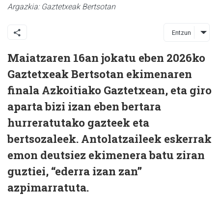
Argazkia: Gaztetxeak Bertsotan
Entzun
Maiatzaren 16an jokatu eben 2026ko
Gaztetxeak Bertsotan ekimenaren
finala Azkoitiako Gaztetxean, eta giro
aparta bizi izan eben bertara
hurreratutako gazteek eta
bertsozaleek. Antolatzaileek eskerrak
emon deutsiez ekimenera batu ziran
guztiei, “ederra izan zan”
azpimarratuta.