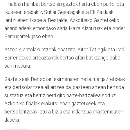
Finalean hainbat bertsolari gaztek hartu eben parte, eta
ikusleen erabakiz, Suhar Gesalagak eta Eli Zalduak
jantzi eben txapela. Bestalde, Azkoitiako Gaztetxeko
asanbladeak emondako saria Haira Aizpuruak eta Ander
Sarriugartek jaso eben.
Atzenik, antolakuntzeak ebatzita, Aitor Tatiegik eta Iradi
Barrenetxea arteaztarrak bertso afari bat izango dabe
sari modura.
Gaztetxeak Bertsotan ekimenaren helburua gaztetxeak
eta bertsolaritzea alkartzea da, gazteen artean bertsoa
sustatuz eta herriz herri giro parte-hartzailea sortuz.
Azkoitiko finalak erakutsi eban gaztetxeek eta
bertsolaritzeak lotura bizia eta indartsua manteniduten
dabela.