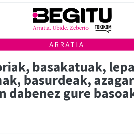
ARRATIA
riak, basakatuak, lepa
inak, basurdeak, azag
n dabenez gure basoak 