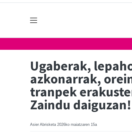
Ugaberak, lepaho
azkonarrak, ore
tranpek erakuste
Zaindu daiguzan!
Asier Abrisketa
2026ko maiatzaren 15a