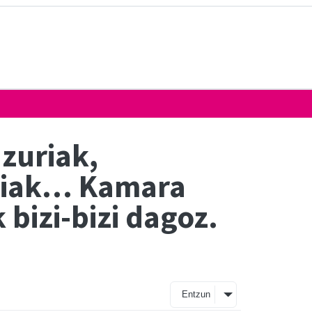
zuriak,
ariak… Kamara
bizi-bizi dagoz.
Entzun