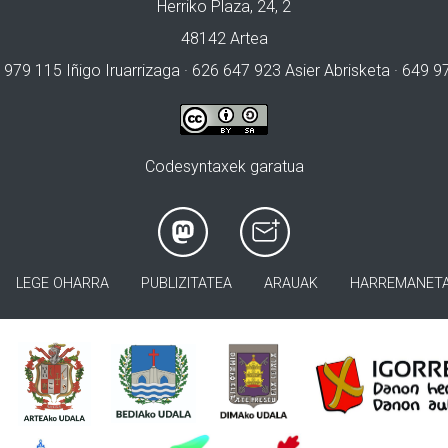
Herriko Plaza, 24, 2
48142 Artea
 979 115 Iñigo Iruarrizaga · 626 647 923 Asier Abrisketa · 649 
Codesyntaxek garatua
LEGE OHARRA
PUBLIZITATEA
ARAUAK
HARREMANET