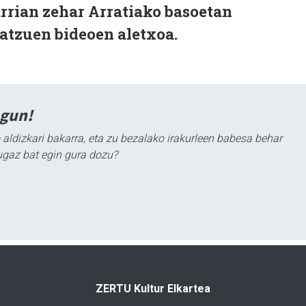
rian zehar Arratiako basoetan
atzuen bideoen aletxoa.
agun!
 aldizkari bakarra, eta zu bezalako irakurleen babesa behar
ugaz bat egin gura dozu?
ZERTU Kultur Elkartea