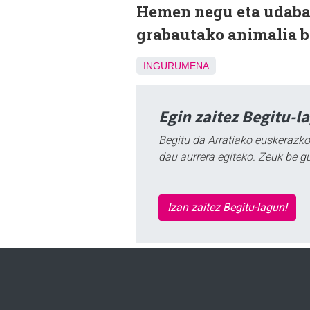
Hemen negu eta udabar
grabautako animalia b
INGURUMENA
Egin zaitez Begitu-l
Begitu da Arratiako euskerazko
dau aurrera egiteko. Zeuk be g
Izan zaitez Begitu-lagun!