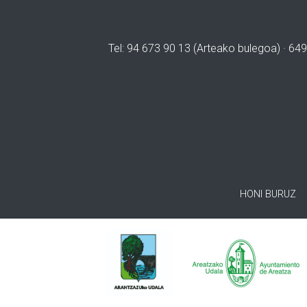
Tel: 94 673 90 13 (Arteako bulegoa) · 649
HONI BURUZ