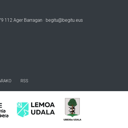
979 112 Ager Barragan ·
begitu@begitu.eus
ARAKO
RSS