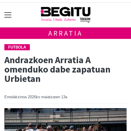
ARRATIA
FUTBOLA
Andrazkoen Arratia A
omenduko dabe zapatuan
Urbietan
Erredakzinoa
2026ko maiatzaren 13a