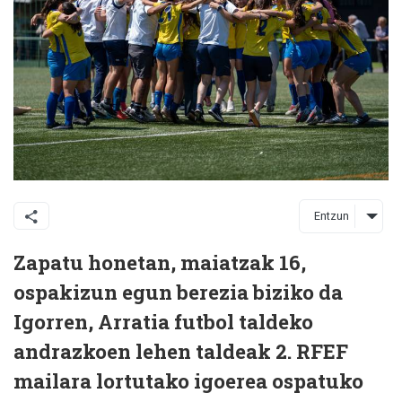
Entzun
Zapatu honetan, maiatzak 16,
ospakizun egun berezia biziko da
Igorren, Arratia futbol taldeko
andrazkoen lehen taldeak 2. RFEF
mailara lortutako igoerea ospatuko