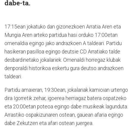
dabe-ta.
17:15ean jokatuko dan gizonezkoen Arratia Aren eta
Mungia Aren arteko partidua hasi orduko 17:00etan
omenaldia egingo jako andrazkoen A taldeari. Partidu
hasikeran pasilloa egingo deutsie CD Arratiako talde
desbardinetako jokalariek. Omenaldi horregaz klubak
denporaldi historikoa eskertu gura deutso andrazkoen
taldeari.
Partidu amaieran, 19:30ean, jokalariak kamioian urtengo
dira Igorretik zehar, igoerea herriagaz batera ospatzeko
eta 20:00etan poteoa egingo dabe musikeak lagunduta.
Arrastiko ospakizunaren ostean, gauean afaria egingo
dabe Zekutzen eta afari ostean juergea.