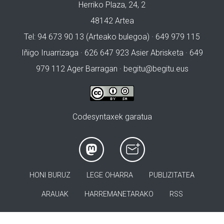
Herriko Plaza, 24, 2
48142 Artea
Tel: 94 673 90 13 (Arteako bulegoa) · 649 979 115
Iñigo Iruarrizaga · 626 647 923 Asier Abrisketa · 649
979 112 Ager Barragan ·
begitu@begitu.eus
Codesyntaxek garatua
HONI BURUZ
LEGE OHARRA
PUBLIZITATEA
ARAUAK
HARREMANETARAKO
RSS