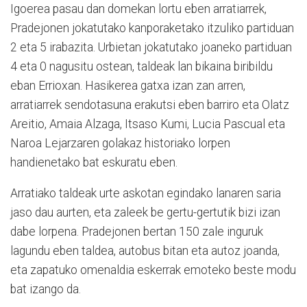
Igoerea pasau dan domekan lortu eben arratiarrek,
Pradejonen jokatutako kanporaketako itzuliko partiduan
2 eta 5 irabazita. Urbietan jokatutako joaneko partiduan
4 eta 0 nagusitu ostean, taldeak lan bikaina biribildu
eban Errioxan. Hasikerea gatxa izan zan arren,
arratiarrek sendotasuna erakutsi eben barriro eta Olatz
Areitio, Amaia Alzaga, Itsaso Kumi, Lucia Pascual eta
Naroa Lejarzaren golakaz historiako lorpen
handienetako bat eskuratu eben.
Arratiako taldeak urte askotan egindako lanaren saria
jaso dau aurten, eta zaleek be gertu-gertutik bizi izan
dabe lorpena. Pradejonen bertan 150 zale inguruk
lagundu eben taldea, autobus bitan eta autoz joanda,
eta zapatuko omenaldia eskerrak emoteko beste modu
bat izango da.