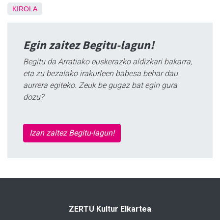
KIROLA
Egin zaitez Begitu-lagun!
Begitu da Arratiako euskerazko aldizkari bakarra,
eta zu bezalako irakurleen babesa behar dau
aurrera egiteko. Zeuk be gugaz bat egin gura
dozu?
Izan zaitez Begitu-lagun!
ZERTU Kultur Elkartea