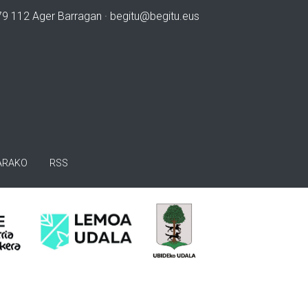
979 112 Ager Barragan ·
begitu@begitu.eus
ARAKO
RSS