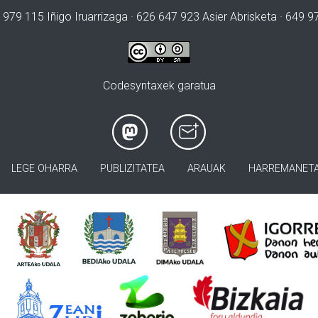
 979 115 Iñigo Iruarrizaga · 626 647 923 Asier Abrisketa · 649 
Codesyntaxek garatua
LEGE OHARRA
PUBLIZITATEA
ARAUAK
HARREMANET