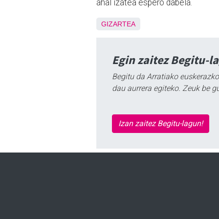
ahal izatea espero dabela.
GIZARTEA
Egin zaitez Begitu-l
Begitu da Arratiako euskerazko
dau aurrera egiteko. Zeuk be g
Izan zaitez Begitu-lagun!