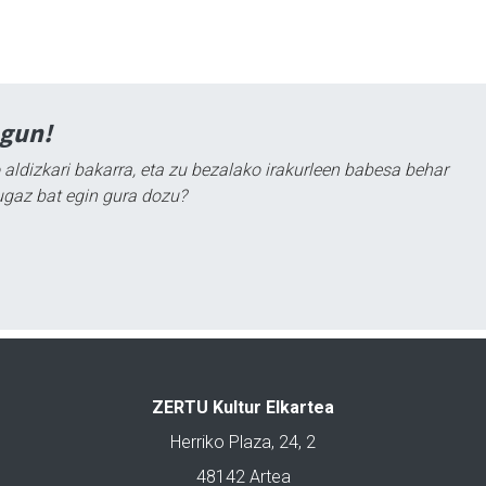
agun!
 aldizkari bakarra, eta zu bezalako irakurleen babesa behar
ugaz bat egin gura dozu?
ZERTU Kultur Elkartea
Herriko Plaza, 24, 2
48142 Artea