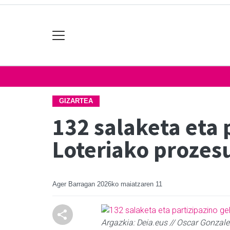
GIZARTEA
132 salaketa eta
Loteriako prozes
Ager Barragan
2026ko maiatzaren 11
Argazkia: Deia.eus // Oscar Gonzale