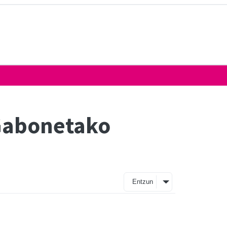
 Gabonetako
Entzun