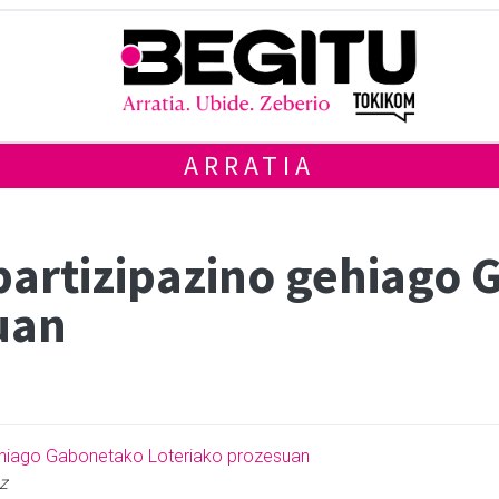
ARRATIA
 partizipazino gehiago
uan
z