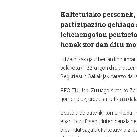
Kaltetutako personek, 
partizipazino gehiago 
lehenengotan pentseta
honek zor dan diru mol
Ertzaintzak gaur bertan konfirma
salaketak 132ra igon dirala atzen
Segurtasun Sailak jakinarazo daua
BEGITU Unai Zuluaga Arratiko Zek
gomendioz, prozesu judiziala dala
Beste alde batetik, komunikadu in
eban "biziki" sentiduten dauala her
ordainduteagaitik kaltetuek bizi 