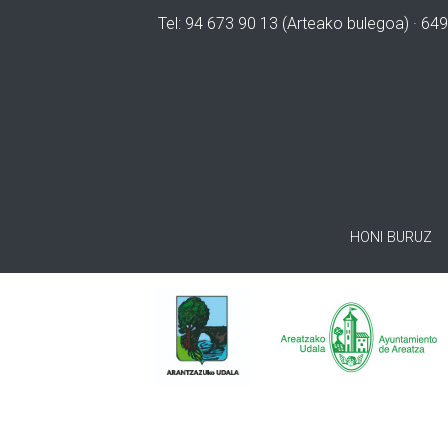
Tel: 94 673 90 13 (Arteako bulegoa) · 649
HONI BURUZ