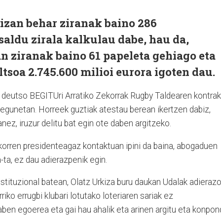
izan behar ziranak baino 286
saldu zirala kalkulau dabe, hau da,
n ziranak baino 61 papeleta gehiago eta
tsoa 2.745.600 milioi eurora igoten dau.
u deutso BEGITUri Arratiko Zekorrak Rugby Taldearen kontra
 egunetan. Horreek guztiak atestau berean ikertzen dabiz,
nez, iruzur delitu bat egin ote daben argitzeko.
orren presidenteagaz kontaktuan ipini da baina, abogaduen
-ta, ez dau adierazpenik egin.
stituzional batean, Olatz Urkiza buru daukan Udalak adieraz
riko errugbi klubari lotutako loteriaren sariak ez
daben egoerea eta gai hau ahalik eta arinen argitu eta konpo