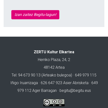
Izan zaitez Begitu-lagun!
ZERTU Kultur Elkartea
Herriko Plaza, 24, 2
48142 Artea
Tel: 94 673 90 13 (Arteako bulegoa) · 649 979 115
Iñigo Iruarrizaga · 626 647 923 Asier Abrisketa · 649
979 112 Ager Barragan ·
begitu@begitu.eus