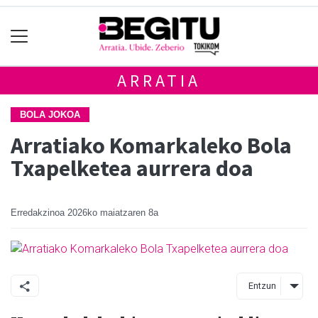
ARRATIA
BOLA JOKOA
Arratiako Komarkaleko Bola
Txapelketea aurrera doa
Erredakzinoa
2026ko maiatzaren 8a
Entzun