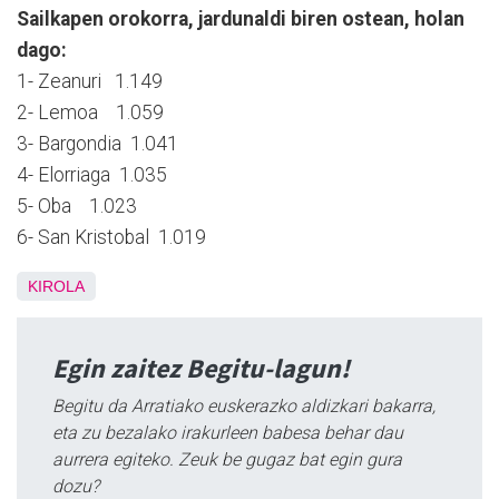
Sailkapen orokorra, jardunaldi biren ostean, holan
dago:
1- Zeanuri 1.149
2- Lemoa 1.059
3- Bargondia 1.041
4- Elorriaga 1.035
5- Oba 1.023
6- San Kristobal 1.019
KIROLA
Egin zaitez Begitu-lagun!
Begitu da Arratiako euskerazko aldizkari bakarra,
eta zu bezalako irakurleen babesa behar dau
aurrera egiteko. Zeuk be gugaz bat egin gura
dozu?