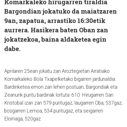
Komarkaleko hirugarren tiraldia
Bargondian jokatuko da maiatzaren
9an, zapatua, arrastiko 16:30etik
aurrera. Hasikera baten Oban zan
jokatzekoa, baina aldaketea egin
dabe.
Aprilaren 25ean jokatu zan Aroztegietan Arratiako
Komarkaleko Bola Txapelketako bigarren jardunaldia.
Bardinketea emon zan lehen postuan, Bargondiak eta
Zeanurik puntu bardinak lortuta: 610. Hirugarren San
Kristobal izan zan 579 puntugaz; laugarren Oba, 537gaz;
bosgarren Lemoa, 534 puntugaz; eta seigarren
Elorriaga, 520gaz.