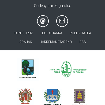
Codesyntaxek garatua
HONI BURUZ
LEGE OHARRA
PUBLIZITATEA
ARAUAK
HARREMANETARAKO
RSS