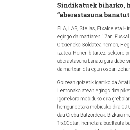
Sindikatuek biharko, h
“aberastasuna banatute
ELA, LAB, Steilas, Etxalde eta Hi
egingo da martiaren 17an. Euskal 
Gitxieneko Soldatea hemen, Hego 
izatea. Honen bitartez, sektore 
aberastasuna banatu gura dabe sin
da martxan eta egun osoan zehar 
Goizean goizetik igarriko da Arra
Lemonako atean egingo dira piket
Igorrekora mobiduko dira grebalar
herriguneetara mobiduko dira 09:0
dau Greba Batzordeak. Bizkaia ma
15:00etan, herrietara bueltauta b