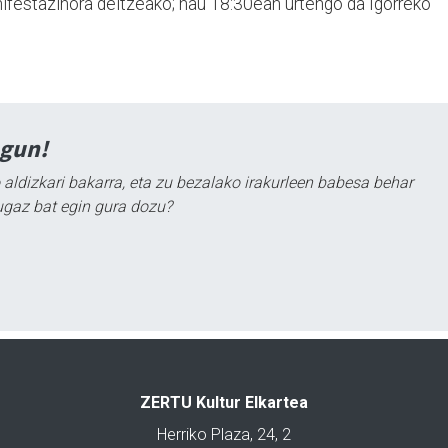
ifestazinora deitzeako; hau 18:30ean urtengo da Igorreko
agun!
 aldizkari bakarra, eta zu bezalako irakurleen babesa behar
ugaz bat egin gura dozu?
ZERTU Kultur Elkartea
Herriko Plaza, 24, 2