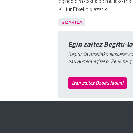
egingo dira eskualde mailako man
Kultur Etxeko plazatik.
GIZARTEA
Egin zaitez Begitu-l
Begitu da Arratiako euskerazko
dau aurrera egiteko. Zeuk be g
Izan zaitez Begitu-lagun!