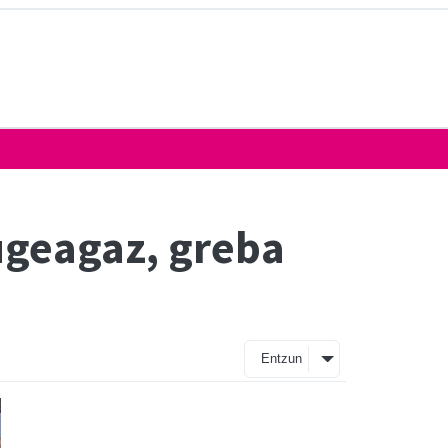
ugeagaz, greba
Entzun