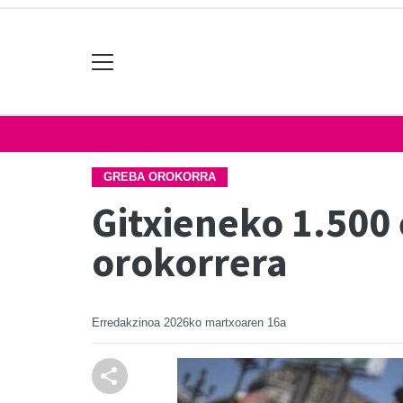
GREBA OROKORRA
Gitxieneko 1.500
orokorrera
Erredakzinoa
2026ko martxoaren 16a