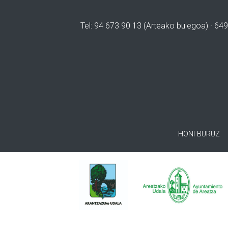
Tel: 94 673 90 13 (Arteako bulegoa) · 649
HONI BURUZ