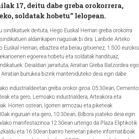
ilak 17, deitu dabe greba orokorrera,
ko, soldatak hobetu” lelopean.
ru sindikatuek deituta, Hego Euskal Herrian greba orokorra
sindikatuen aldarrikapen nagusiak bi dira: Lanbide Arteko
Euskal Herrian, ebaztea eta berau gitxienez, 1.500 euroko
prekarioenen egoerea hobetu eta soldatak handituaz,
dikatuek. Deialdiari jarraituta, Arratian Greba Batzordea eg
Arratian burrukea bizirik manteniduteko deia egin dabe.
tiako industrialdeetan greba orokor giroa. 05:30ean, Cemento
eak eta gero, Lemoako industrialdera, Arteakora eta
iak. Horren ostean, Igorren armozau eta piketeak
0ak inguruan eta gero, 10:30ean, Bilbora joateko deia egin
ilako manifestazinoa 12:30ean urtengo da Plaza Eliptikotik.
azkaldu eta 16:30ean barriro herrietan pikete informatiboak