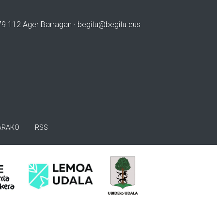
979 112 Ager Barragan ·
begitu@begitu.eus
ARAKO
RSS