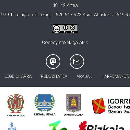
48142 Artea
 979 115 Iñigo Iruarrizaga · 626 647 923 Asier Abrisketa · 649 
Codesyntaxek garatua
LEGE OHARRA
PUBLIZITATEA
ARAUAK
HARREMANET