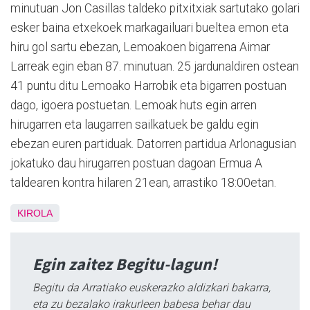
minutuan Jon Casillas taldeko pitxitxiak sartutako golari
esker baina etxekoek markagailuari bueltea emon eta
hiru gol sartu ebezan, Lemoakoen bigarrena Aimar
Larreak egin eban 87. minutuan. 25 jardunaldiren ostean
41 puntu ditu Lemoako Harrobik eta bigarren postuan
dago, igoera postuetan. Lemoak huts egin arren
hirugarren eta laugarren sailkatuek be galdu egin
ebezan euren partiduak. Datorren partidua Arlonagusian
jokatuko dau hirugarren postuan dagoan Ermua A
taldearen kontra hilaren 21ean, arrastiko 18:00etan.
KIROLA
Egin zaitez Begitu-lagun!
Begitu da Arratiako euskerazko aldizkari bakarra,
eta zu bezalako irakurleen babesa behar dau