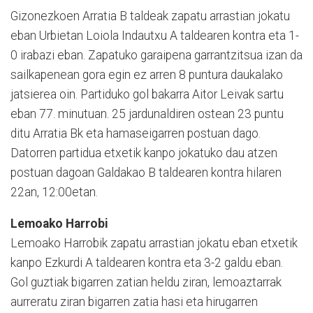
Gizonezkoen Arratia B taldeak zapatu arrastian jokatu
eban Urbietan Loiola Indautxu A taldearen kontra eta 1-
0 irabazi eban. Zapatuko garaipena garrantzitsua izan da
sailkapenean gora egin ez arren 8 puntura daukalako
jatsierea oin. Partiduko gol bakarra Aitor Leivak sartu
eban 77. minutuan. 25 jardunaldiren ostean 23 puntu
ditu Arratia Bk eta hamaseigarren postuan dago.
Datorren partidua etxetik kanpo jokatuko dau atzen
postuan dagoan Galdakao B taldearen kontra hilaren
22an, 12:00etan.
Lemoako Harrobi
Lemoako Harrobik zapatu arrastian jokatu eban etxetik
kanpo Ezkurdi A taldearen kontra eta 3-2 galdu eban.
Gol guztiak bigarren zatian heldu ziran, lemoaztarrak
aurreratu ziran bigarren zatia hasi eta hirugarren