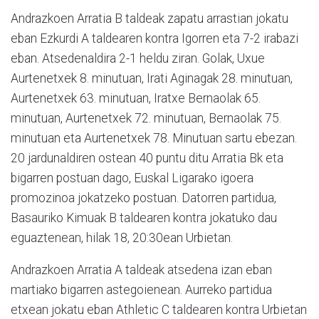
Andrazkoen Arratia B taldeak zapatu arrastian jokatu
eban Ezkurdi A taldearen kontra Igorren eta 7-2 irabazi
eban. Atsedenaldira 2-1 heldu ziran. Golak, Uxue
Aurtenetxek 8. minutuan, Irati Aginagak 28. minutuan,
Aurtenetxek 63. minutuan, Iratxe Bernaolak 65.
minutuan, Aurtenetxek 72. minutuan, Bernaolak 75.
minutuan eta Aurtenetxek 78. Minutuan sartu ebezan.
20 jardunaldiren ostean 40 puntu ditu Arratia Bk eta
bigarren postuan dago, Euskal Ligarako igoera
promozinoa jokatzeko postuan. Datorren partidua,
Basauriko Kimuak B taldearen kontra jokatuko dau
eguaztenean, hilak 18, 20:30ean Urbietan.
Andrazkoen Arratia A taldeak atsedena izan eban
martiako bigarren astegoienean. Aurreko partidua
etxean jokatu eban Athletic C taldearen kontra Urbietan