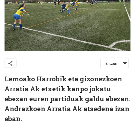
Entzun
Lemoako Harrobik eta gizonezkoen
Arratia Ak etxetik kanpo jokatu
ebezan euren partiduak galdu ebezan.
Andrazkoen Arratia Ak atsedena izan
eban.