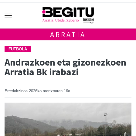
ARRATIA
FUTBOLA
Andrazkoen eta gizonezkoen
Arratia Bk irabazi
Erredakzinoa
2026ko martxoaren 16a