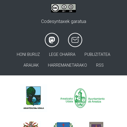
Codesyntaxek garatua
HONI BURUZ
LEGE OHARRA
PUBLIZITATEA
ARAUAK
HARREMANETARAKO
RSS