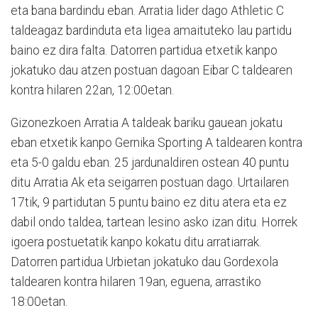
eta bana bardindu eban. Arratia lider dago Athletic C
taldeagaz bardinduta eta ligea amaituteko lau partidu
baino ez dira falta. Datorren partidua etxetik kanpo
jokatuko dau atzen postuan dagoan Eibar C taldearen
kontra hilaren 22an, 12:00etan.
Gizonezkoen Arratia A taldeak bariku gauean jokatu
eban etxetik kanpo Gernika Sporting A taldearen kontra
eta 5-0 galdu eban. 25 jardunaldiren ostean 40 puntu
ditu Arratia Ak eta seigarren postuan dago. Urtailaren
17tik, 9 partidutan 5 puntu baino ez ditu atera eta ez
dabil ondo taldea, tartean lesino asko izan ditu. Horrek
igoera postuetatik kanpo kokatu ditu arratiarrak.
Datorren partidua Urbietan jokatuko dau Gordexola
taldearen kontra hilaren 19an, eguena, arrastiko
18:00etan.