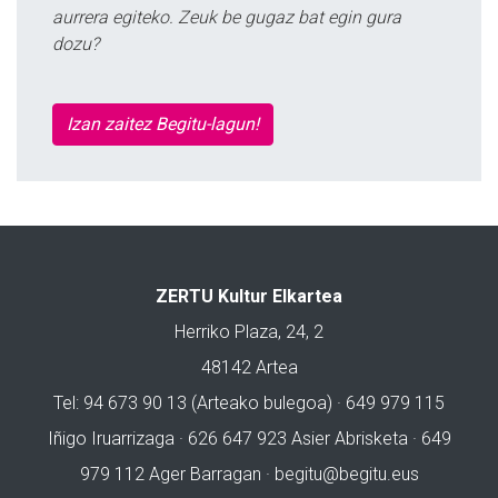
aurrera egiteko. Zeuk be gugaz bat egin gura
dozu?
Izan zaitez Begitu-lagun!
ZERTU Kultur Elkartea
Herriko Plaza, 24, 2
48142 Artea
Tel: 94 673 90 13 (Arteako bulegoa) · 649 979 115
Iñigo Iruarrizaga · 626 647 923 Asier Abrisketa · 649
979 112 Ager Barragan ·
begitu@begitu.eus