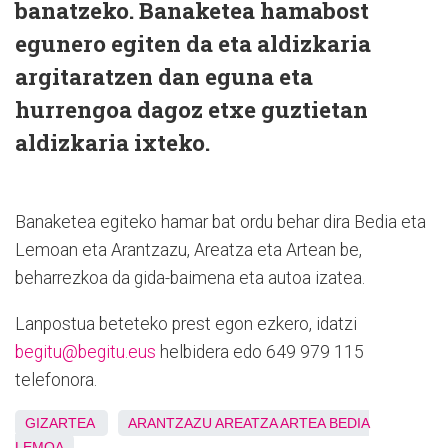
banatzeko. Banaketea hamabost
egunero egiten da eta aldizkaria
argitaratzen dan eguna eta
hurrengoa dagoz etxe guztietan
aldizkaria ixteko.
Banaketea egiteko hamar bat ordu behar dira Bedia eta
Lemoan eta Arantzazu, Areatza eta Artean be,
beharrezkoa da gida-baimena eta autoa izatea.
Lanpostua beteteko prest egon ezkero, idatzi
begitu@begitu.eus
helbidera edo 649 979 115
telefonora.
GIZARTEA
ARANTZAZU
AREATZA
ARTEA
BEDIA
LEMOA