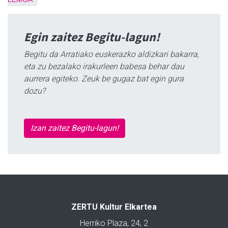
Egin zaitez Begitu-lagun!
Begitu da Arratiako euskerazko aldizkari bakarra,
eta zu bezalako irakurleen babesa behar dau
aurrera egiteko. Zeuk be gugaz bat egin gura
dozu?
Izan zaitez Begitu-lagun!
ZERTU Kultur Elkartea
Herriko Plaza, 24, 2