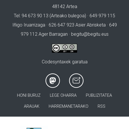
48142 Artea
Tel: 94 673 90 13 (Arteako bulegoa) · 649 979 115
Iñigo Iruarrizaga · 626 647 923 Asier Abrisketa · 649
979 112 Ager Barragan ·
begitu@begitu.eus
Codesyntaxek garatua
HONI BURUZ
LEGE OHARRA
PUBLIZITATEA
ARAUAK
HARREMANETARAKO
RSS