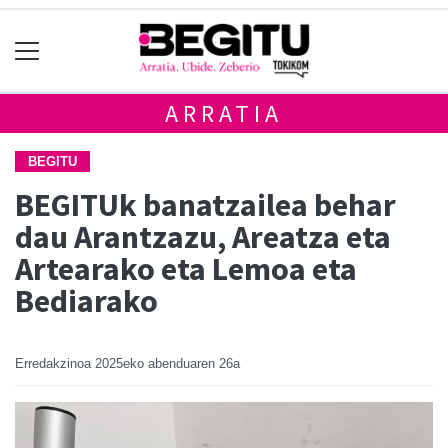
ARRATIA
BEGITU
BEGITUk banatzailea behar
dau Arantzazu, Areatza eta
Artearako eta Lemoa eta
Bediarako
Erredakzinoa
2025eko abenduaren 26a