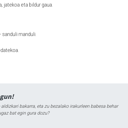
 jatekoa eta bildur gaua.
 sanduli manduli.
edatekoa.
agun!
 aldizkari bakarra, eta zu bezalako irakurleen babesa behar
ugaz bat egin gura dozu?