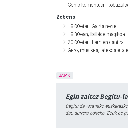
Genio komentuan, kobazuloa,
Zeberio
18:00etan, Gaztainerre.
18:30ean, Ibilbide magikoa –
20:00etan, Lamien dantza.
Gero, musikea, jatekoa eta 
JAIAK
Egin zaitez Begitu-l
Begitu da Arratiako euskerazko
dau aurrera egiteko. Zeuk be g