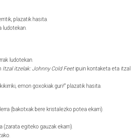
itik, plazatik hasita.
ia ludotekan.
rak ludotekan.
n
Itzal itzelak: Johnny Cold Feet
ipuin kontaketa eta itzal
ikirriki, emon goxokiak guri!" plazatik hasita.
erra (bakotxak bere kristalezko potea ekarri).
a (zarata egiteko gauzak ekarri).
zako.