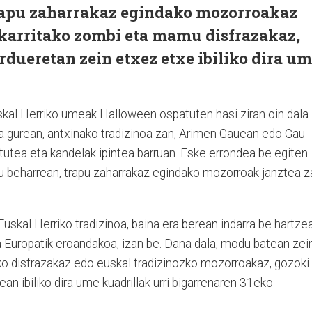
rapu zaharrakaz egindako mozorroakaz
ekarritako zombi eta mamu disfrazakaz,
rdueretan zein etxez etxe ibiliko dira u
skal Herriko umeak Halloween ospatuten hasi ziran oin dala
na gurean, antxinako tradizinoa zan, Arimen Gauean edo Gau
tutea eta kandelak ipintea barruan. Eske errondea be egiten
au beharrean, trapu zaharrakaz egindako mozorroak janztea z
Euskal Herriko tradizinoa, baina era berean indarra be hartze
a Europatik eroandakoa, izan be. Dana dala, modu batean zei
ako disfrazakaz edo euskal tradizinozko mozorroakaz, gozoki
an ibiliko dira ume kuadrillak urri bigarrenaren 31eko