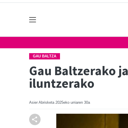
GAU BALTZA
Gau Baltzerako ja
iluntzerako
Asier Abrisketa
2025eko urriaren 30a