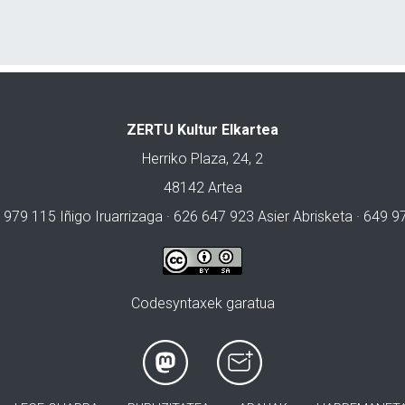
ZERTU Kultur Elkartea
Herriko Plaza, 24, 2
48142 Artea
 979 115 Iñigo Iruarrizaga · 626 647 923 Asier Abrisketa · 649 
Codesyntaxek garatua