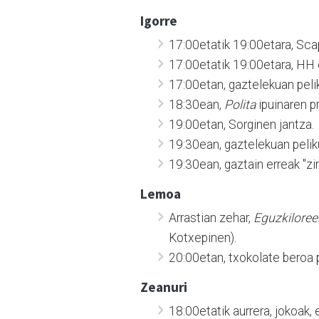
Igorre
17:00etatik 19:00etara, Sc
17:00etatik 19:00etara, HH 
17:00etan, gaztelekuan pelik
18:30ean,
Polita
ipuinaren p
19:00etan, Sorginen jantza.
19:30ean, gaztelekuan peliku
19:30ean, gaztain erreak "ziri
Lemoa
Arrastian zehar,
Eguzkiloree
Kotxepinen).
20:00etan, txokolate beroa p
Zeanuri
18:00etatik aurrera, jokoak,