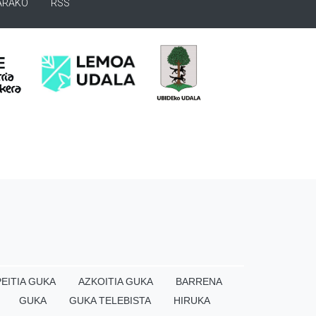
ARAKO
RSS
EITIA GUKA
AZKOITIA GUKA
BARRENA
GUKA
GUKA TELEBISTA
HIRUKA