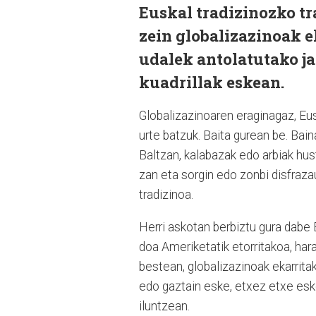
Euskal tradizinozko t
zein globalizazinoak 
udalek antolatutako ja
kuadrillak eskean.
Globalizazinoaren eraginagaz, Eu
urte batzuk. Baita gurean be. Bai
Baltzan, kalabazak edo arbiak hus
zan eta sorgin edo zonbi disfraz
tradizinoa.
Herri askotan berbiztu gura dabe 
doa Ameriketatik etorritakoa, har
bestean, globalizazinoak ekarrit
edo gaztain eske, etxez etxe eske
iluntzean.