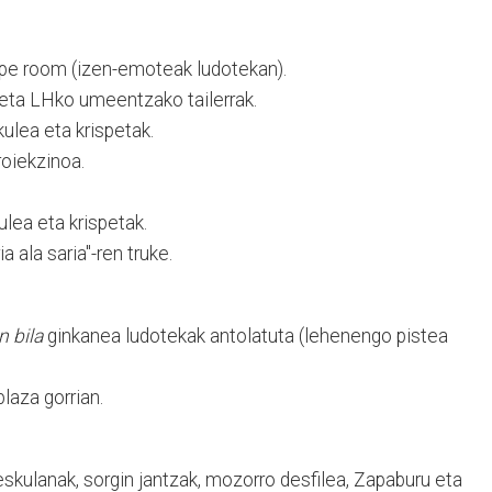
ape room (izen-emoteak ludotekan).
eta LHko umeentzako tailerrak.
ulea eta krispetak.
roiekzinoa.
lea eta krispetak.
a ala saria"-ren truke.
n bila
ginkanea ludotekak antolatuta (lehenengo pistea
laza gorrian.
 eskulanak, sorgin jantzak, mozorro desfilea, Zapaburu eta