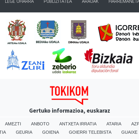
LEGE OHARRA
PUBLIZITATEA
ARAUAK
HARREMANET
Gertuko informazioa, euskaraz
AMEZTI
ANBOTO
ANTXETA IRRATIA
ATARIA
AZP
TIA
GEURIA
GOIENA
GOIERRI TELEBISTA
GUAIXE