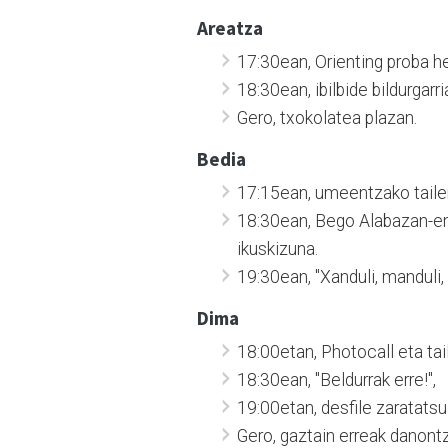
Areatza
17:30ean, Orienting proba herr
18:30ean, ibilbide bildurgarr
Gero, txokolatea plazan.
Bedia
17:15ean, umeentzako tailer
18:30ean, Bego Alabazan-e
ikuskizuna.
19:30ean, "Xanduli, manduli, k
Dima
18:00etan, Photocall eta tail
18:30ean, "Beldurrak erre!",
19:00etan, desfile zaratatsu
Gero, gaztain erreak danont