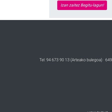
Izan zaitez Begitu-lagun!
Tel: 94 673 90 13 (Arteako bulegoa) · 649