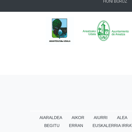
HONI BURUZ
AIARALDEA
AIKOR
AIURRI
ALEA
BEGITU
ERRAN
EUSKALERRIA IRRA