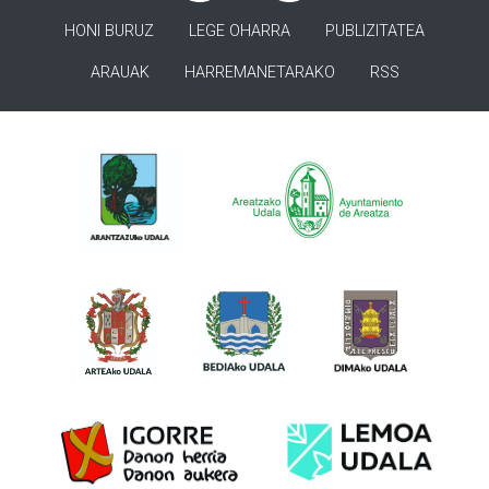
HONI BURUZ
LEGE OHARRA
PUBLIZITATEA
ARAUAK
HARREMANETARAKO
RSS