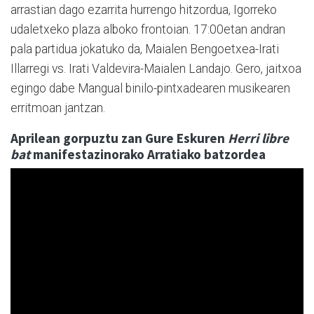
arrastian dago ezarrita hurrengo hitzordua, Igorreko
udaletxeko plaza alboko frontoian. 17:00etan andran
pala partidua jokatuko da, Maialen Bengoetxea-Irati
Illarregi vs. Irati Valdevira-Maialen Landajo. Gero, jaitxoa
egingo dabe Mangual binilo-pintxadearen musikearen
erritmoan jantzan.
Aprilean gorpuztu zan Gure Eskuren
Herri libre
bat
manifestazinorako Arratiako batzordea