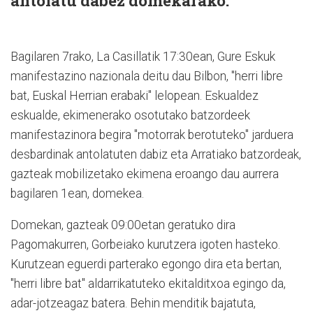
antolatu dabez domekarako.
Bagilaren 7rako, La Casillatik 17:30ean, Gure Eskuk
manifestazino nazionala deitu dau Bilbon, "herri libre
bat, Euskal Herrian erabaki" lelopean. Eskualdez
eskualde, ekimenerako osotutako batzordeek
manifestazinora begira "motorrak berotuteko" jarduera
desbardinak antolatuten dabiz eta Arratiako batzordeak,
gazteak mobilizetako ekimena eroango dau aurrera
bagilaren 1ean, domekea.
Domekan, gazteak 09:00etan geratuko dira
Pagomakurren, Gorbeiako kurutzera igoten hasteko.
Kurutzean eguerdi parterako egongo dira eta bertan,
"herri libre bat" aldarrikatuteko ekitalditxoa egingo da,
adar-jotzeagaz batera. Behin menditik bajatuta,