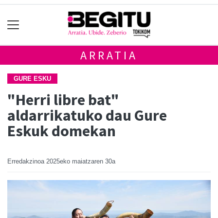
ARRATIA
GURE ESKU
"Herri libre bat"
aldarrikatuko dau Gure
Eskuk domekan
Erredakzinoa
2025eko maiatzaren 30a