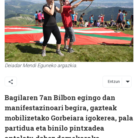
Deiadar Mendi Eguneko argazkia.
Entzun
Bagilaren 7an Bilbon egingo dan
manifestazinoari begira, gazteak
mobilizetako Gorbeiara igokerea, pala
partidua eta binilo pintxadea