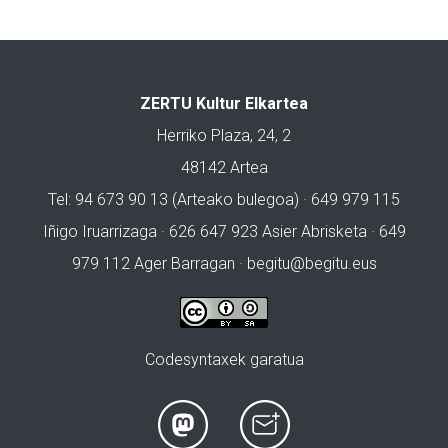
ZERTU Kultur Elkartea
Herriko Plaza, 24, 2
48142 Artea
Tel: 94 673 90 13 (Arteako bulegoa) · 649 979 115
Iñigo Iruarrizaga · 626 647 923 Asier Abrisketa · 649
979 112 Ager Barragan ·
begitu@begitu.eus
Codesyntaxek garatua