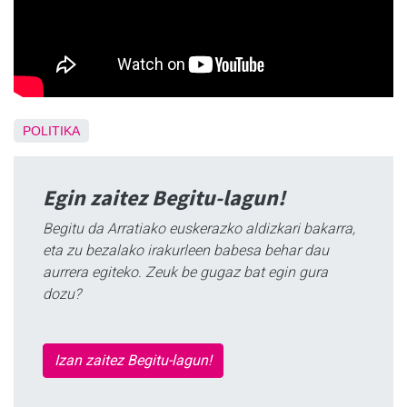
POLITIKA
Egin zaitez Begitu-lagun!
Begitu da Arratiako euskerazko aldizkari bakarra,
eta zu bezalako irakurleen babesa behar dau
aurrera egiteko. Zeuk be gugaz bat egin gura
dozu?
Izan zaitez Begitu-lagun!