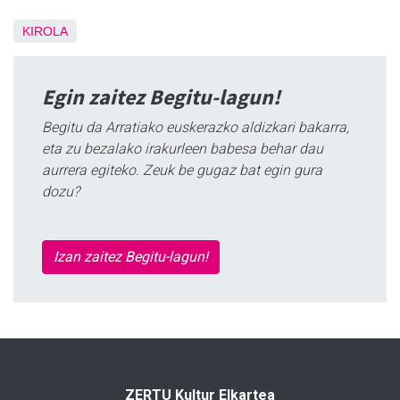
KIROLA
Egin zaitez Begitu-lagun!
Begitu da Arratiako euskerazko aldizkari bakarra,
eta zu bezalako irakurleen babesa behar dau
aurrera egiteko. Zeuk be gugaz bat egin gura
dozu?
Izan zaitez Begitu-lagun!
ZERTU Kultur Elkartea