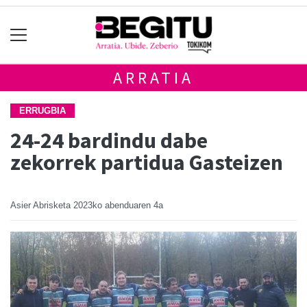
ARRATIA
ERRUGBIA
24-24 bardindu dabe
zekorrek partidua Gasteizen
Asier Abrisketa
2023ko abenduaren 4a