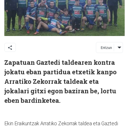
Entzun
Zapatuan Gaztedi taldearen kontra
jokatu eban partidua etxetik kanpo
Arratiko Zekorrak taldeak eta
jokalari gitxi egon baziran be, lortu
eben bardinketea.
Ekin Eraikuntzak Arratiko Zekorrak taldea eta Gaztedi