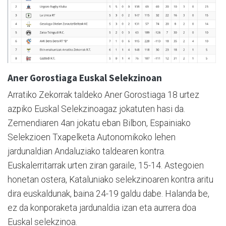
Aner Gorostiaga Euskal Selekzinoan
Arratiko Zekorrak taldeko Aner Gorostiaga 18 urtez
azpiko Euskal Selekzinoagaz jokatuten hasi da.
Zemendiaren 4an jokatu eban Bilbon, Espainiako
Selekzioen Txapelketa Autonomikoko lehen
jardunaldian Andaluziako taldearen kontra.
Euskalerritarrak urten ziran garaile, 15-14. Astegoien
honetan ostera, Kataluniako selekzinoaren kontra aritu
dira euskaldunak, baina 24-19 galdu dabe. Halanda be,
ez da konporaketa jardunaldia izan eta aurrera doa
Euskal selekzinoa.