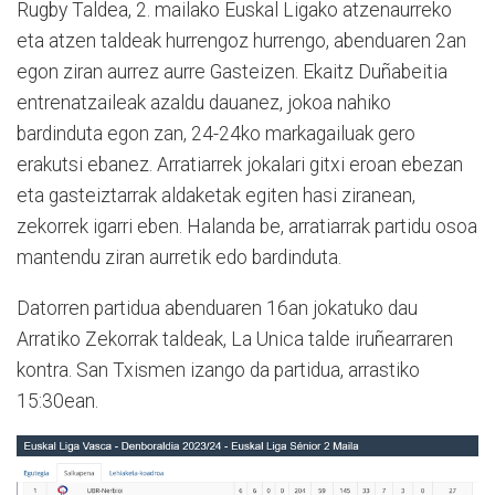
Rugby Taldea, 2. mailako Euskal Ligako atzenaurreko
eta atzen taldeak hurrengoz hurrengo, abenduaren 2an
egon ziran aurrez aurre Gasteizen. Ekaitz Duñabeitia
entrenatzaileak azaldu dauanez, jokoa nahiko
bardinduta egon zan, 24-24ko markagailuak gero
erakutsi ebanez. Arratiarrek jokalari gitxi eroan ebezan
eta gasteiztarrak aldaketak egiten hasi ziranean,
zekorrek igarri eben. Halanda be, arratiarrak partidu osoa
mantendu ziran aurretik edo bardinduta.
Datorren partidua abenduaren 16an jokatuko dau
Arratiko Zekorrak taldeak, La Unica talde iruñearraren
kontra. San Txismen izango da partidua, arrastiko
15:30ean.