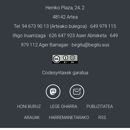
Herriko Plaza, 24, 2
48142 Artea
Tel: 94 673 90 13 (Arteako bulegoa) · 649 979 115
Iñigo Iruarrizaga · 626 647 923 Asier Abrisketa · 649
979 112 Ager Barragan ·
begitu@begitu.eus
Codesyntaxek garatua
HONI BURUZ
LEGE OHARRA
PUBLIZITATEA
ARAUAK
HARREMANETARAKO
RSS