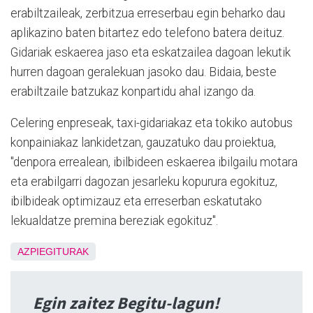
erabiltzaileak, zerbitzua erreserbau egin beharko dau
aplikazino baten bitartez edo telefono batera deituz.
Gidariak eskaerea jaso eta eskatzailea dagoan lekutik
hurren dagoan geralekuan jasoko dau. Bidaia, beste
erabiltzaile batzukaz konpartidu ahal izango da.
Celering enpreseak, taxi-gidariakaz eta tokiko autobus
konpainiakaz lankidetzan, gauzatuko dau proiektua,
"denpora errealean, ibilbideen eskaerea ibilgailu motara
eta erabilgarri dagozan jesarleku kopurura egokituz,
ibilbideak optimizauz eta erreserban eskatutako
lekualdatze premina bereziak egokituz".
AZPIEGITURAK
Egin zaitez Begitu-lagun!