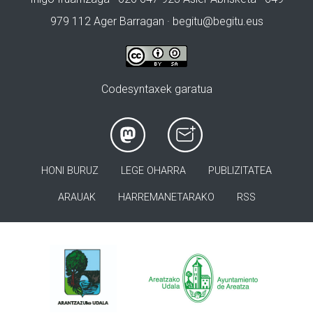
979 112 Ager Barragan ·
begitu@begitu.eus
Codesyntaxek garatua
HONI BURUZ
LEGE OHARRA
PUBLIZITATEA
ARAUAK
HARREMANETARAKO
RSS