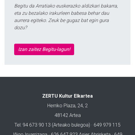
Begitu da Arratiako euskerazko aldizkari bakarra,
eta zu bezalako irakurleen babesa behar dau
aurrera egiteko. Zeuk be gugaz bat egin gura
dozu?
Izan zaitez Begitu-lagun!
ZERTU Kultur Elkartea
Herriko Plaza, 24, 2
48142 Artea
Tel: 94 673 90 13 (Arteako bulegoa) · 649 979 115
Iñigo Iruarrizaga · 626 647 923 Asier Abrisketa · 649