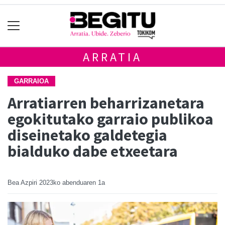
ARRATIA
GARRAIOA
Arratiarren beharrizanetara
egokitutako garraio publikoa
diseinetako galdetegia
bialduko dabe etxeetara
Bea Azpiri
2023ko abenduaren 1a