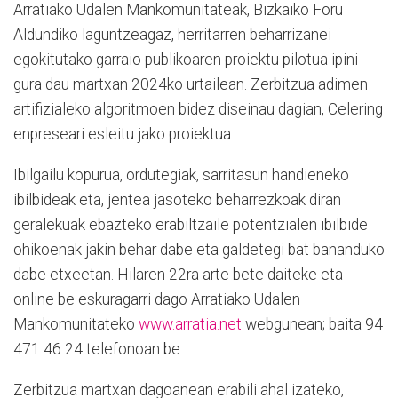
Arratiako Udalen Mankomunitateak, Bizkaiko Foru
Aldundiko laguntzeagaz, herritarren beharrizanei
egokitutako garraio publikoaren proiektu pilotua ipini
gura dau martxan 2024ko urtailean. Zerbitzua adimen
artifizialeko algoritmoen bidez diseinau dagian, Celering
enpreseari esleitu jako proiektua.
Ibilgailu kopurua, ordutegiak, sarritasun handieneko
ibilbideak eta, jentea jasoteko beharrezkoak diran
geralekuak ebazteko erabiltzaile potentzialen ibilbide
ohikoenak jakin behar dabe eta galdetegi bat bananduko
dabe etxeetan. Hilaren 22ra arte bete daiteke eta
online be eskuragarri dago Arratiako Udalen
Mankomunitateko
www.arratia.net
webgunean; baita 94
471 46 24 telefonoan be.
Zerbitzua martxan dagoanean erabili ahal izateko,