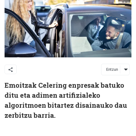
Entzun
Emoitzak Celering enpresak batuko
ditu eta adimen artifizialeko
algoritmoen bitartez disainauko dau
zerbitzu barria.