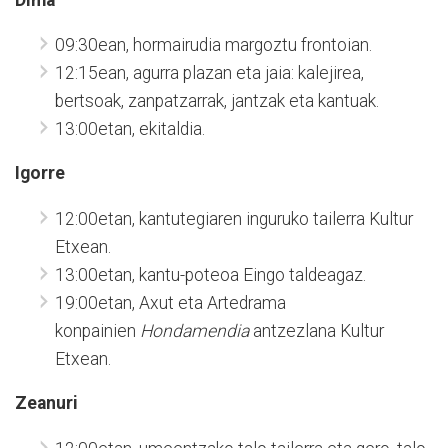
09:30ean, hormairudia margoztu frontoian.
12:15ean, agurra plazan eta jaia: kalejirea,
bertsoak, zanpatzarrak, jantzak eta kantuak.
13:00etan, ekitaldia.
Igorre
12:00etan, kantutegiaren inguruko tailerra Kultur
Etxean.
13:00etan, kantu-poteoa Eingo taldeagaz.
19:00etan, Axut eta Artedrama
konpainien
Hondamendia
antzezlana Kultur
Etxean.
Zeanuri