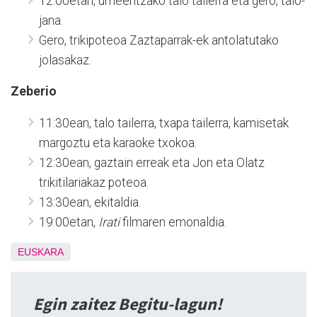
12:00etan, umeentzako talo tailerra eta gero, talo-
jana.
Gero, trikipoteoa Zaztaparrak-ek antolatutako
jolasakaz.
Zeberio
11:30ean, talo tailerra, txapa tailerra, kamisetak
margoztu eta karaoke txokoa.
12:30ean, gaztain erreak eta Jon eta Olatz
trikitilariakaz poteoa.
13:30ean, ekitaldia.
19:00etan,
Irati
filmaren emonaldia.
EUSKARA
Egin zaitez Begitu-lagun!