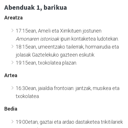
Abenduak 1, barikua
Areatza
17:15ean, Ameli eta Xirrikituen jostunen
Amonaren
istorioak
ipuin kontaketea ludotekan.
18:15ean, umeentzako tailerrak, hormairudia eta
jolasak Gaztelekuko gazteen eskutik.
19:15ean, txokolatea plazan.
Artea
16:30ean, jaialdia frontoian: jantzak, musikea eta
txokolatea.
Bedia
19:00etan, gaztai eta ardao dastaketea trikitilariek