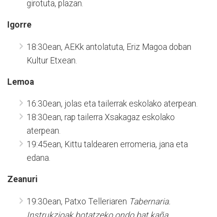
girotuta, plazan.
Igorre
18:30ean, AEKk antolatuta, Eriz Magoa doban
Kultur Etxean.
Lemoa
16:30ean, jolas eta tailerrak eskolako aterpean.
18:30ean, rap tailerra Xsakagaz eskolako
aterpean.
19:45ean, Kittu taldearen erromeria, jana eta
edana.
Zeanuri
19:30ean, Patxo Telleriaren
Tabernaria.
Instrukzioak botatzeko ondo bat kaña