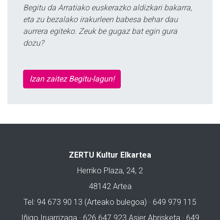
Begitu da Arratiako euskerazko aldizkari bakarra,
eta zu bezalako irakurleen babesa behar dau
aurrera egiteko. Zeuk be gugaz bat egin gura
dozu?
Izan zaitez Begitu-lagun!
ZERTU Kultur Elkartea
Herriko Plaza, 24, 2
48142 Artea
Tel: 94 673 90 13 (Arteako bulegoa) · 649 979 115
Iñigo Iruarrizaga · 626 647 923 Asier Abrisketa · 649