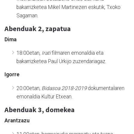
bakarrizketea Mikel Martinezen eskutik, Txoko
Sagarnan.
Abenduak 2, zapatua
Dima
18:00etan,
Irati
filmaren emonaldia eta
bakarrizketea Paul Urkijo zuzendariagaz.
Igorre
20:00etan,
Bidasoa 2018-2019
dokumentalaren
emonaldia Kultur Etxean.
Abenduak 3, domekea
Arantzazu