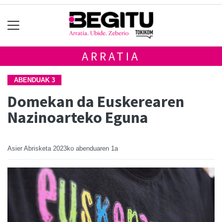
ARRATIA
ABENDUAK 3
Domekan da Euskerearen
Nazinoarteko Eguna
Asier Abrisketa
2023ko abenduaren 1a