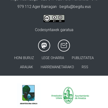
979 112 Ager Barragan ·
begitu@begitu.eus
Codesyntaxek garatua
HONI BURUZ
LEGE OHARRA
PUBLIZITATEA
ARAUAK
HARREMANETARAKO
RSS