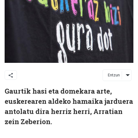
Entzun
Gaurtik hasi eta domekara arte,
euskerearen aldeko hamaika jarduera
antolatu dira herriz herri, Arratian
zein Zeberion.