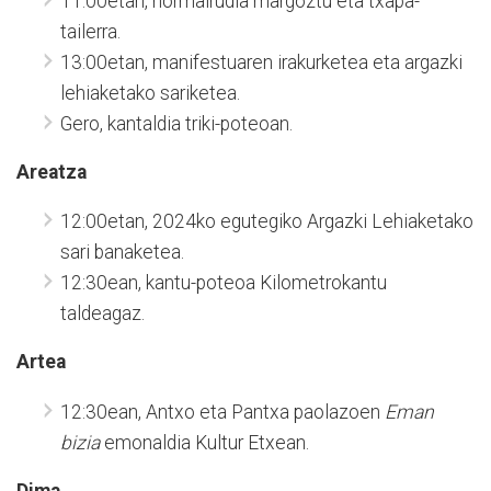
11:00etan, hormairudia margoztu eta txapa-
tailerra.
13:00etan, manifestuaren irakurketea eta argazki
lehiaketako sariketea.
Gero, kantaldia triki-poteoan.
Areatza
12:00etan, 2024ko egutegiko Argazki Lehiaketako
sari banaketea.
12:30ean, kantu-poteoa Kilometrokantu
taldeagaz.
Artea
12:30ean, Antxo eta Pantxa paolazoen
Eman
bizia
emonaldia Kultur Etxean.
Dima