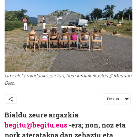
Umeak Lamindaoko jaietan, herri kirolak ikusten // Maitane
DIez.
Entzun
Bialdu zeure argazkia
begitu@begitu.eus
-era; non, noz eta
nork ateratakoa dan zehaztu eta