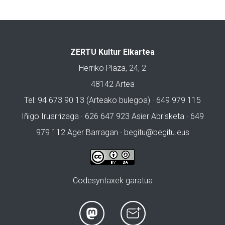
ZERTU Kultur Elkartea
Herriko Plaza, 24, 2
48142 Artea
Tel: 94 673 90 13 (Arteako bulegoa) · 649 979 115
Iñigo Iruarrizaga · 626 647 923 Asier Abrisketa · 649
979 112 Ager Barragan ·
begitu@begitu.eus
Codesyntaxek garatua