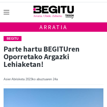
ARRATIA
BEGITU
Parte hartu BEGITUren
Oporretako Argazki
Lehiaketan!
Asier Abrisketa
2023ko abuztuaren 24a