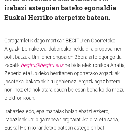
irabazi astegoien bateko egonaldia
Euskal Herriko aterpetxe batean.
Garagarriletik dago martxan BEGITUren Oporretako
Argazki Lehiaketea, daborduko heldu dira proposamen
polit batzuk. Urri lehenengoaren 25era arte egongo da
zabalik
begitu@begitu.eus
helbide elektronikoa Arratia,
Zeberio eta Ubideko herritarren oporretako argazkiak
jasoteko, bakotxak hiru gehienez. Argazkiagaz batera
non, noz eta nok atara dauan be esan beharko da mezu
elektronikoan.
Irabazlea edo, epaimahaiak holan ebatzi ezkero,
irabazleak urri bigarrenean argitaratuko dira eta saria,
Euskal Herriko landetxe batean astegoien bat