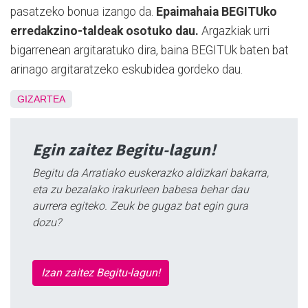
pasatzeko bonua izango da.
Epaimahaia BEGITUko
erredakzino-taldeak osotuko dau.
Argazkiak urri
bigarrenean argitaratuko dira, baina BEGITUk baten bat
arinago argitaratzeko eskubidea gordeko dau.
GIZARTEA
Egin zaitez Begitu-lagun!
Begitu da Arratiako euskerazko aldizkari bakarra,
eta zu bezalako irakurleen babesa behar dau
aurrera egiteko. Zeuk be gugaz bat egin gura
dozu?
Izan zaitez Begitu-lagun!