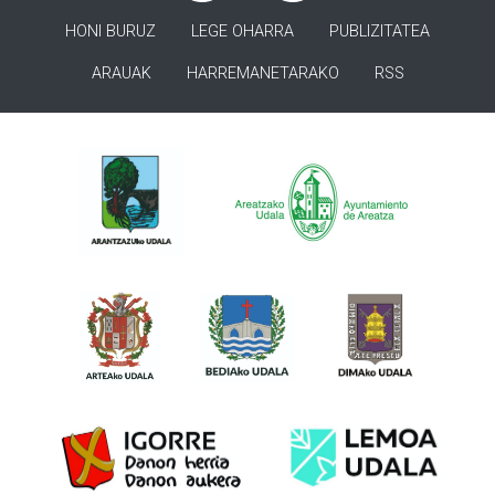
HONI BURUZ
LEGE OHARRA
PUBLIZITATEA
ARAUAK
HARREMANETARAKO
RSS