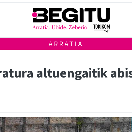
ARRATIA
atura altuengaitik abi