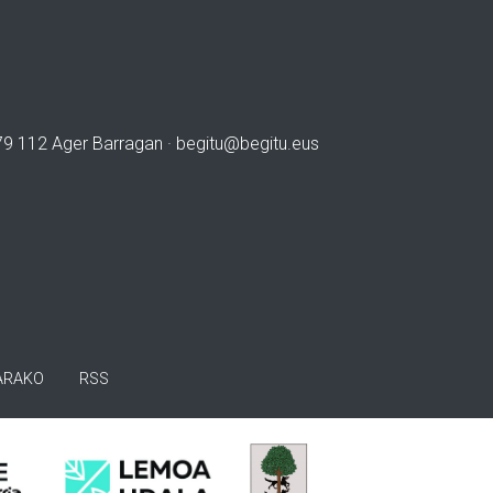
979 112 Ager Barragan ·
begitu@begitu.eus
ARAKO
RSS