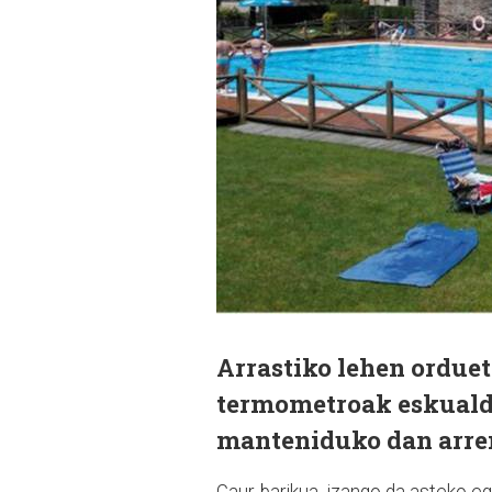
Arrastiko lehen orduet
termometroak eskualde
manteniduko dan arre