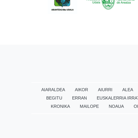
AIARALDEA
AIKOR
AIURRI
ALEA
BEGITU
ERRAN
EUSKALERRIA IRRA
KRONIKA
MAILOPE
NOAUA
O