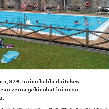
an, 37ºC-raino heldu daitekez
an zerua gehienbat lainotsu
n.