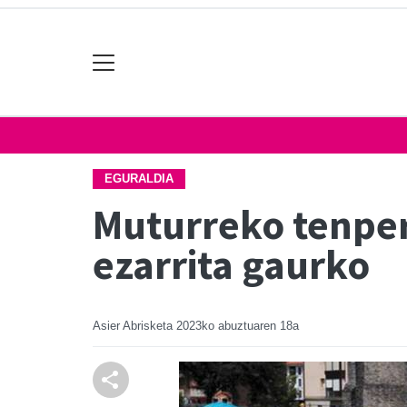
EGURALDIA
Muturreko tenper
ezarrita gaurko
Asier Abrisketa
2023ko abuztuaren 18a