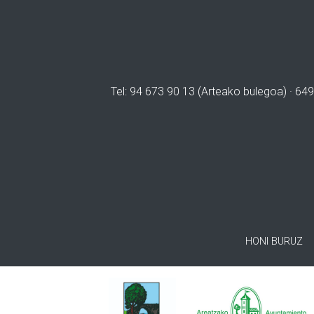
Tel: 94 673 90 13 (Arteako bulegoa) · 649
HONI BURUZ