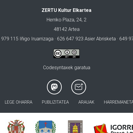
ZERTU Kultur Elkartea
Herriko Plaza, 24, 2
48142 Artea
 979 115 Iñigo Iruarrizaga · 626 647 923 Asier Abrisketa · 649 
Codesyntaxek garatua
LEGE OHARRA
PUBLIZITATEA
ARAUAK
HARREMANET