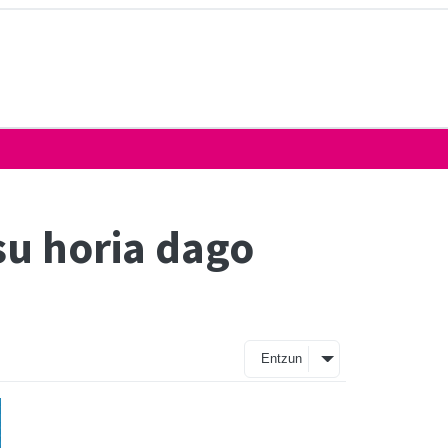
su horia dago
Entzun