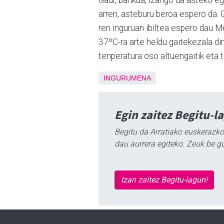
Gaur, barikua, izango da asteko e
arren, asteburu beroa espero da.
ren inguruan ibiltea espero dau M
37ºC-ra arte heldu gaitekezala din
tenperatura oso altuengaitik eta t
INGURUMENA
Egin zaitez Begitu-l
Begitu da Arratiako euskerazko
dau aurrera egiteko. Zeuk be g
Izan zaitez Begitu-lagun!