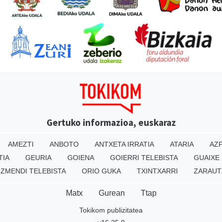
Gertuko informazioa, euskaraz
AMEZTI
ANBOTO
ANTXETA IRRATIA
ATARIA
AZP
TIA
GEURIA
GOIENA
GOIERRI TELEBISTA
GUAIXE
IZMENDI TELEBISTA
ORIO GUKA
TXINTXARRI
ZARAUT
Matx
Gurean
Ttap
Tokikom publizitatea