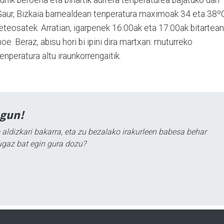
gunik beroena eta bihartik aurrera tenperaturea bajatuko dan
 Gaur, Bizkaia barnealdean tenperatura maximoak 34 eta 38º
eteosatek. Arratian, igarpenek 16:00ak eta 17:00ak bitartean
oe. Beraz, abisu hori bi ipini dira martxan: muturreko
enperatura altu iraunkorrengaitik.
agun!
 aldizkari bakarra, eta zu bezalako irakurleen babesa behar
ugaz bat egin gura dozu?