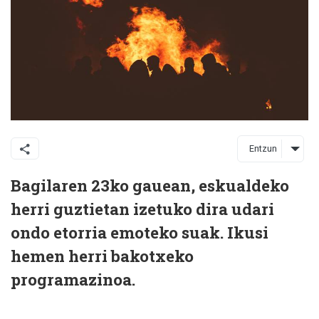
Entzun
Bagilaren 23ko gauean, eskualdeko
herri guztietan izetuko dira udari
ondo etorria emoteko suak. Ikusi
hemen herri bakotxeko
programazinoa.