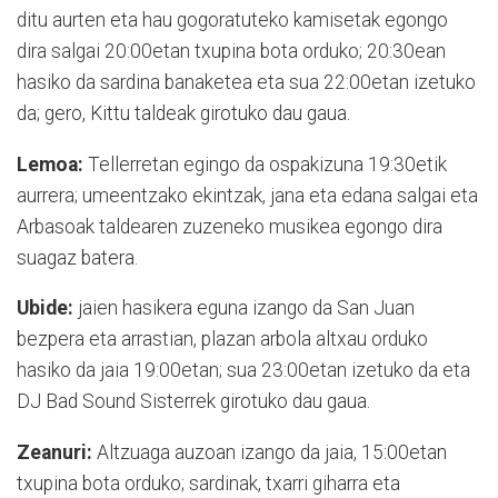
ditu aurten eta hau gogoratuteko kamisetak egongo
dira salgai 20:00etan txupina bota orduko; 20:30ean
hasiko da sardina banaketea eta sua 22:00etan izetuko
da; gero, Kittu taldeak girotuko dau gaua.
Lemoa:
Tellerretan egingo da ospakizuna 19:30etik
aurrera; umeentzako ekintzak, jana eta edana salgai eta
Arbasoak taldearen zuzeneko musikea egongo dira
suagaz batera.
Ubide:
jaien hasikera eguna izango da San Juan
bezpera eta arrastian, plazan arbola altxau orduko
hasiko da jaia 19:00etan; sua 23:00etan izetuko da eta
DJ Bad Sound Sisterrek girotuko dau gaua.
Zeanuri:
Altzuaga auzoan izango da jaia, 15:00etan
txupina bota orduko; sardinak, txarri giharra eta