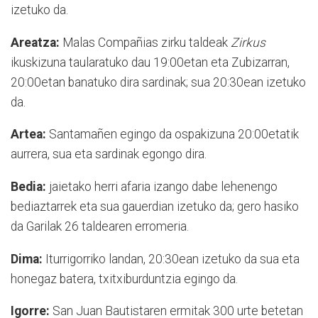
izetuko da.
Areatza:
Malas Compañias zirku taldeak
Zirkus
ikuskizuna taularatuko dau 19:00etan eta Zubizarran,
20:00etan banatuko dira sardinak; sua 20:30ean izetuko
da.
Artea:
Santamañen egingo da ospakizuna 20:00etatik
aurrera, sua eta sardinak egongo dira.
Bedia:
jaietako herri afaria izango dabe lehenengo
bediaztarrek eta sua gauerdian izetuko da; gero hasiko
da Garilak 26 taldearen erromeria.
Dima:
Iturrigorriko landan, 20:30ean izetuko da sua eta
honegaz batera, txitxiburduntzia egingo da.
Igorre:
San Juan Bautistaren ermitak 300 urte betetan