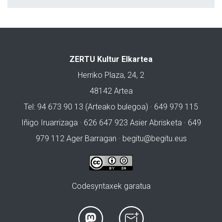
ZERTU Kultur Elkartea
Herriko Plaza, 24, 2
48142 Artea
Tel: 94 673 90 13 (Arteako bulegoa) · 649 979 115
Iñigo Iruarrizaga · 626 647 923 Asier Abrisketa · 649
979 112 Ager Barragan ·
begitu@begitu.eus
Codesyntaxek garatua