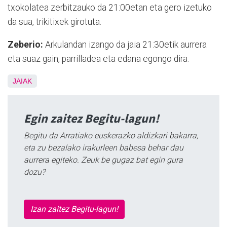
txokolatea zerbitzauko da 21:00etan eta gero izetuko
da sua, trikitixek girotuta.
Zeberio:
Arkulandan izango da jaia 21:30etik aurrera
eta suaz gain, parrilladea eta edana egongo dira.
JAIAK
Egin zaitez Begitu-lagun!
Begitu da Arratiako euskerazko aldizkari bakarra,
eta zu bezalako irakurleen babesa behar dau
aurrera egiteko. Zeuk be gugaz bat egin gura
dozu?
Izan zaitez Begitu-lagun!