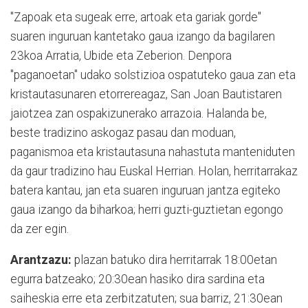
"Zapoak eta sugeak erre, artoak eta gariak gorde"
suaren inguruan kantetako gaua izango da bagilaren
23koa Arratia, Ubide eta Zeberion. Denpora
"paganoetan" udako solstizioa ospatuteko gaua zan eta
kristautasunaren etorrereagaz, San Joan Bautistaren
jaiotzea zan ospakizunerako arrazoia. Halanda be,
beste tradizino askogaz pasau dan moduan,
paganismoa eta kristautasuna nahastuta manteniduten
da gaur tradizino hau Euskal Herrian. Holan, herritarrakaz
batera kantau, jan eta suaren inguruan jantza egiteko
gaua izango da biharkoa; herri guzti-guztietan egongo
da zer egin.
Arantzazu:
plazan batuko dira herritarrak 18:00etan
egurra batzeako; 20:30ean hasiko dira sardina eta
saiheskia erre eta zerbitzatuten; sua barriz, 21:30ean