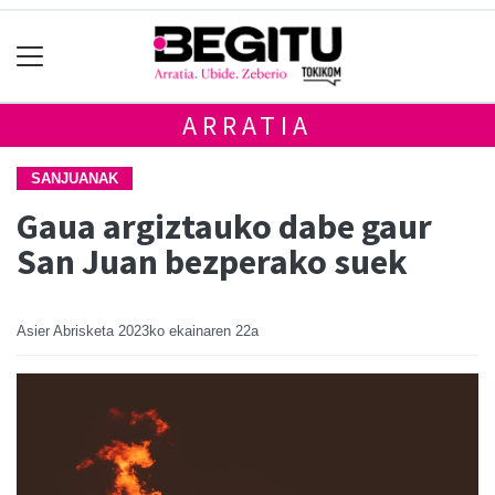
ARRATIA
SANJUANAK
Gaua argiztauko dabe gaur
San Juan bezperako suek
Asier Abrisketa
2023ko ekainaren 22a