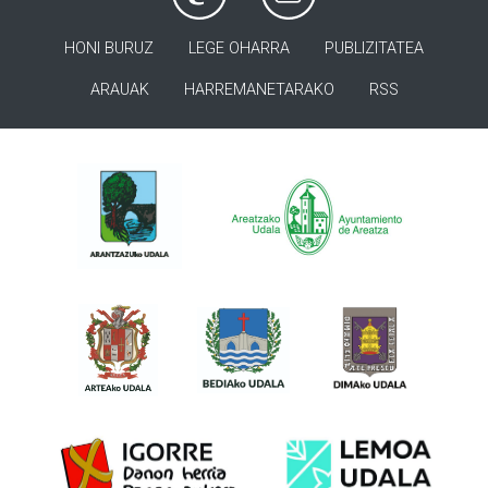
HONI BURUZ
LEGE OHARRA
PUBLIZITATEA
ARAUAK
HARREMANETARAKO
RSS