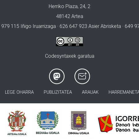
Herriko Plaza, 24, 2
48142 Artea
 979 115 Iñigo Iruarrizaga · 626 647 923 Asier Abrisketa · 649 
Codesyntaxek garatua
LEGE OHARRA
PUBLIZITATEA
ARAUAK
HARREMANET