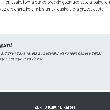
 lilien usain, forma eta koloreekin gozatuko dutela, baina, er
ez ere ohartuko dira bisitariak, euskara eta gazteak uste
agun!
 aldizkari bakarra, eta zu bezalako irakurleen babesa behar
ugaz bat egin gura dozu?
ZERTU Kultur Elkartea