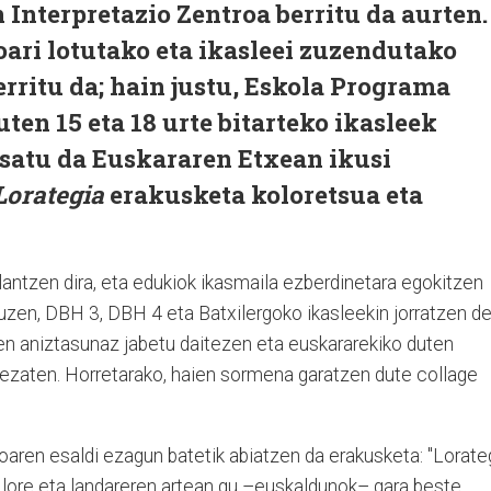
Interpretazio Zentroa berritu da aurten.
oari lotutako eta ikasleei zuzendutako
rritu da; hain justu, Eskola Programa
ten 15 eta 18 urte bitarteko ikasleek
osatu da Euskararen Etxean ikusi
Lorategia
erakusketa koloretsua eta
antzen dira, eta edukiok ikasmaila ezberdinetara egokitzen
zuzen, DBH 3, DBH 4 eta Batxilergoko ikasleekin jorratzen d
ren aniztasunaz jabetu daitezen eta euskararekiko duten
ezaten. Horretarako, haien sormena garatzen dute collage
aren esaldi ezagun batetik abiatzen da erakusketa: "Lorate
 lore eta landareren artean gu –euskaldunok– gara beste