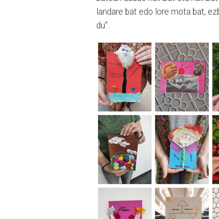
landare bat edo lore mota bat, ez
du".