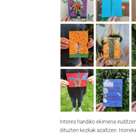
Interes handiko ekimena iruditzen
dituzten kezkak azaltzen. Horrekin