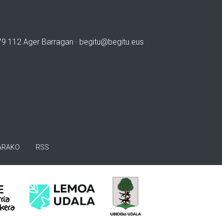
979 112 Ager Barragan ·
begitu@begitu.eus
ARAKO
RSS