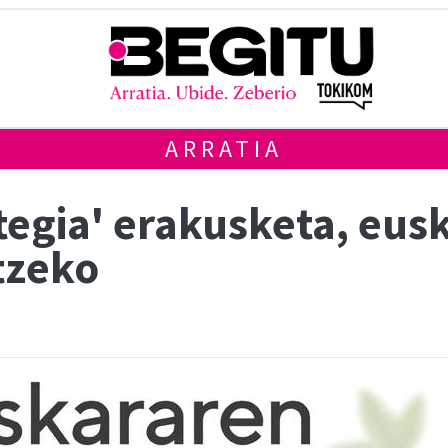
ARRATIA
tegia' erakusketa, eus
tzeko