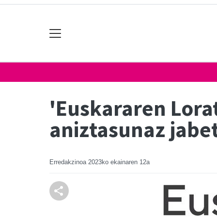
'Euskararen Lora
aniztasunaz jabe
Erredakzinoa
2023ko ekainaren 12a