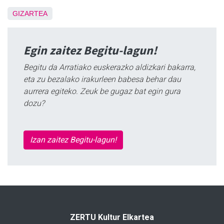
GIZARTEA
Egin zaitez Begitu-lagun!
Begitu da Arratiako euskerazko aldizkari bakarra,
eta zu bezalako irakurleen babesa behar dau
aurrera egiteko. Zeuk be gugaz bat egin gura
dozu?
Izan zaitez Begitu-lagun!
ZERTU Kultur Elkartea