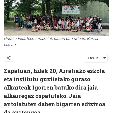
Guraso Elkarteen topaketak pasau dan urtean, Basoa
etxean.
Entzun
Zapatuan, hilak 20, Arratiako eskola
eta institutu guztietako guraso
alkarteak Igorren batuko dira jaia
alkarregaz ospatuteko. Jaia
antolatuten daben bigarren edizinoa
da aurtengoa.