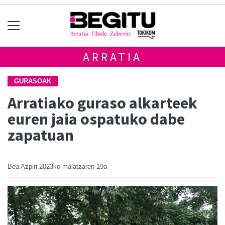
ARRATIA
GURASOAK
Arratiako guraso alkarteek
euren jaia ospatuko dabe
zapatuan
Bea Azpiri
2023ko maiatzaren 19a