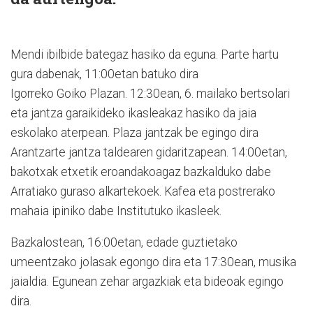
Mendi ibilbide bategaz hasiko da eguna. Parte hartu
gura dabenak, 11:00etan batuko dira
Igorreko Goiko Plazan. 12:30ean, 6. mailako bertsolari
eta jantza garaikideko ikasleakaz hasiko da jaia
eskolako aterpean. Plaza jantzak be egingo dira
Arantzarte jantza taldearen gidaritzapean. 14:00etan,
bakotxak etxetik eroandakoagaz bazkalduko dabe
Arratiako guraso alkartekoek. Kafea eta postrerako
mahaia ipiniko dabe Institutuko ikasleek.
Bazkalostean, 16:00etan, edade guztietako
umeentzako jolasak egongo dira eta 17:30ean, musika
jaialdia. Egunean zehar argazkiak eta bideoak egingo
dira.