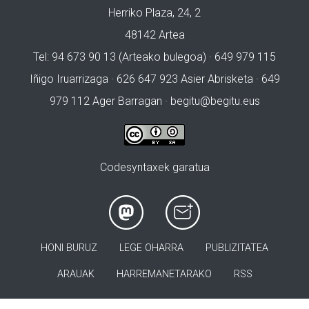
Herriko Plaza, 24, 2
48142 Artea
Tel: 94 673 90 13 (Arteako bulegoa) · 649 979 115
Iñigo Iruarrizaga · 626 647 923 Asier Abrisketa · 649
979 112 Ager Barragan ·
begitu@begitu.eus
Codesyntaxek garatua
HONI BURUZ
LEGE OHARRA
PUBLIZITATEA
ARAUAK
HARREMANETARAKO
RSS