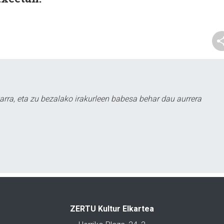
arra, eta zu bezalako irakurleen babesa behar dau aurrera
ZERTU Kultur Elkartea