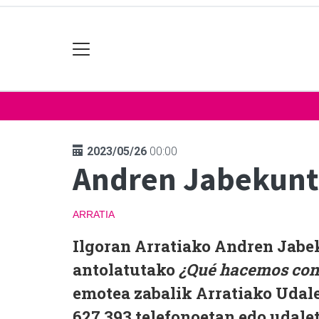
2023/05/26
00:00
Andren Jabekuntz
ARRATIA
Ilgoran Arratiako Andren Jabek
antolatutako
¿Qué hacemos con 
emotea zabalik Arratiako Udal
627 393 telefonoetan edo udale