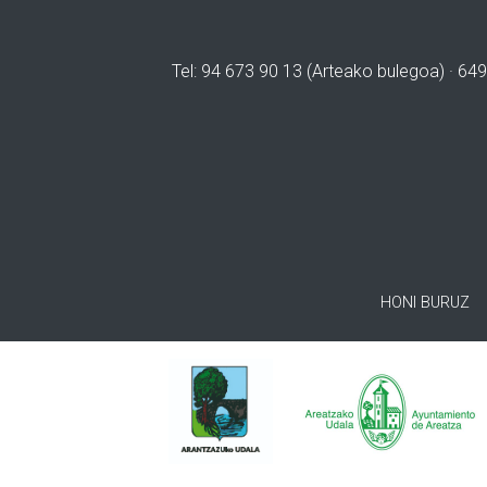
Tel: 94 673 90 13 (Arteako bulegoa) · 649
HONI BURUZ