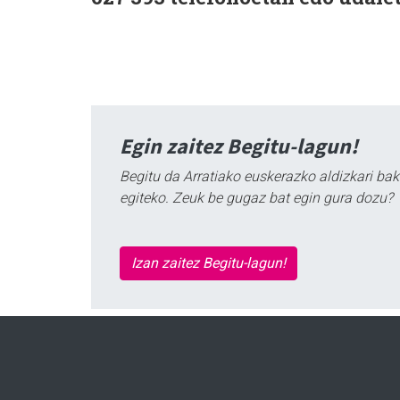
Egin zaitez Begitu-lagun!
Begitu da Arratiako euskerazko aldizkari bak
egiteko. Zeuk be gugaz bat egin gura dozu?
Izan zaitez Begitu-lagun!