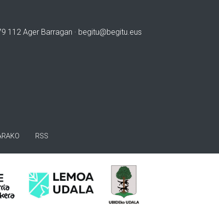
979 112 Ager Barragan ·
begitu@begitu.eus
ARAKO
RSS