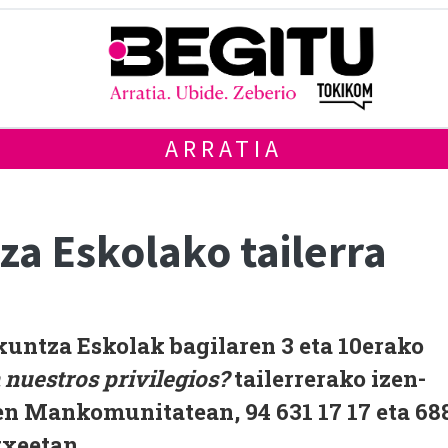
ARRATIA
a Eskolako tailerra
untza Eskolak bagilaren 3 eta 10erako
nuestros privilegios?
tailerrerako izen-
en Mankomunitatean, 94 631 17 17 eta 68
txeetan.