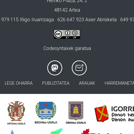
Herriko Plaza, 24, 2
48142 Artea
 979 115 Iñigo Iruarrizaga · 626 647 923 Asier Abrisketa · 649 
Codesyntaxek garatua
LEGE OHARRA
PUBLIZITATEA
ARAUAK
HARREMANET