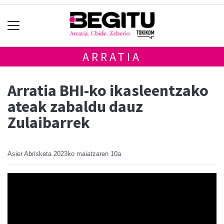
ARRATIA
Arratia BHI-ko ikasleentzako
ateak zabaldu dauz
Zulaibarrek
Asier Abrisketa
2023ko maiatzaren 10a