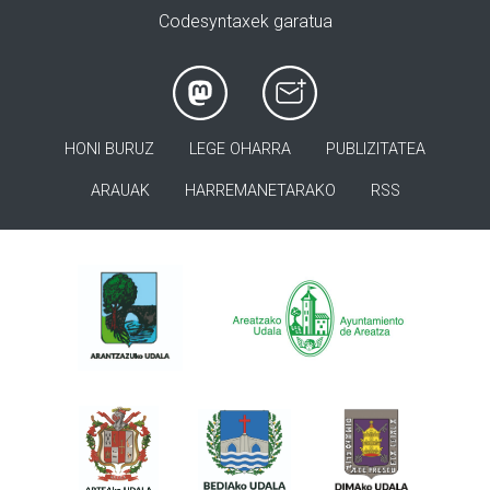
Codesyntaxek garatua
HONI BURUZ
LEGE OHARRA
PUBLIZITATEA
ARAUAK
HARREMANETARAKO
RSS