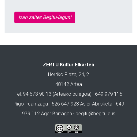
Izan zaitez Begitu-lagun!
ZERTU Kultur Elkartea
Herriko Plaza, 24, 2
48142 Artea
Tel: 94 673 90 13 (Arteako bulegoa) · 649 979 115
Iñigo Iruarrizaga · 626 647 923 Asier Abrisketa · 649
979 112 Ager Barragan ·
begitu@begitu.eus