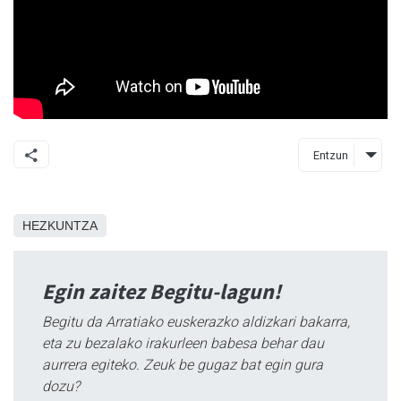
Entzun
HEZKUNTZA
Egin zaitez Begitu-lagun!
Begitu da Arratiako euskerazko aldizkari bakarra,
eta zu bezalako irakurleen babesa behar dau
aurrera egiteko. Zeuk be gugaz bat egin gura
dozu?