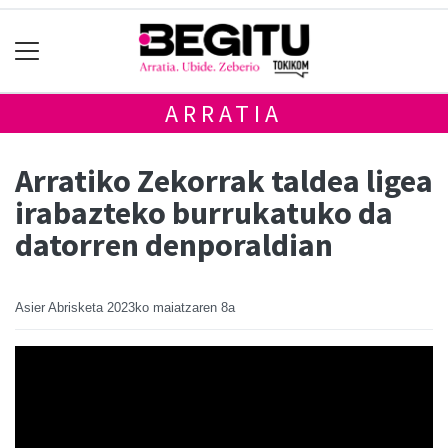
ARRATIA
Arratiko Zekorrak taldea ligea
irabazteko burrukatuko da
datorren denporaldian
Asier Abrisketa
2023ko maiatzaren 8a