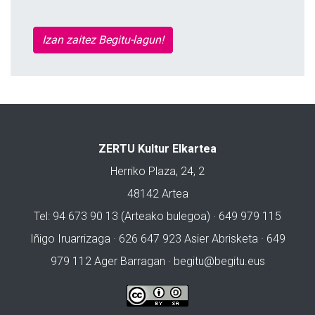
Izan zaitez Begitu-lagun!
ZERTU Kultur Elkartea
Herriko Plaza, 24, 2
48142 Artea
Tel: 94 673 90 13 (Arteako bulegoa) · 649 979 115
Iñigo Iruarrizaga · 626 647 923 Asier Abrisketa · 649
979 112 Ager Barragan ·
begitu@begitu.eus