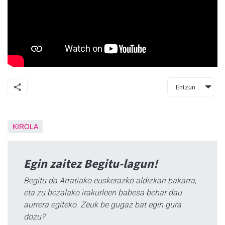
Entzun
KIROLA
Egin zaitez Begitu-lagun!
Begitu da Arratiako euskerazko aldizkari bakarra,
eta zu bezalako irakurleen babesa behar dau
aurrera egiteko. Zeuk be gugaz bat egin gura
dozu?