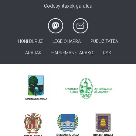
Codesyntaxek garatua
HONI BURUZ
LEGE OHARRA
PUBLIZITATEA
ARAUAK
HARREMANETARAKO
RSS