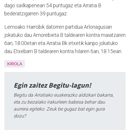
dago sailkapenean 54 puntugaz eta Arratia B
bederatzigarren 39 puntugaz.
Lemoako Harrobik datorren partidua Arlonagusian
jokatuko dau Amorebieta B taldearen kontra maiatzaren
6an, 18:00etan eta Arratia Bk etxetik kanpo jokatuko
dau Etxebarri B taldearen kontra hilaren 6an, 18:15ean.
KIROLA
Egin zaitez Begitu-lagun!
Begitu da Arratiako euskerazko aldizkari bakarra,
eta zu bezalako irakurleen babesa behar dau
aurrera egiteko. Zeuk be gugaz bat egin gura
dozu?