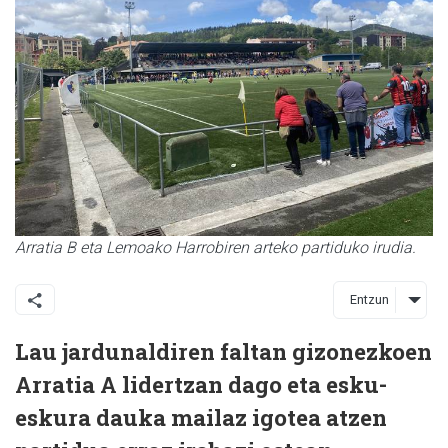
Arratia B eta Lemoako Harrobiren arteko partiduko irudia.
Entzun
Lau jardunaldiren faltan gizonezkoen
Arratia A lidertzan dago eta esku-
eskura dauka mailaz igotea atzen