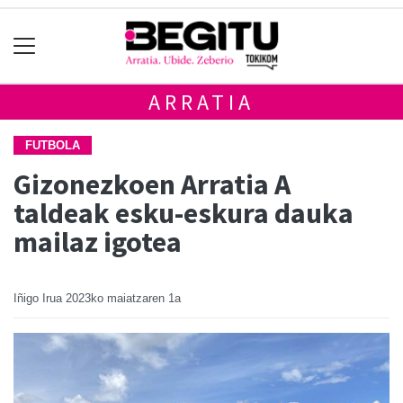
ARRATIA
FUTBOLA
Gizonezkoen Arratia A
taldeak esku-eskura dauka
mailaz igotea
Iñigo Irua
2023ko maiatzaren 1a