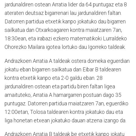
jardunaldiren ostean Arratia lider da 64 puntugaz eta 8
ateraten deutsaz bigarrenari lau jardunaldiren faltan.
Datorren partidua etxetik kanpo jokatuko dau bigarren
sailkatua dan Otxarkoagaren kontra maiatzaren 7an,
18:30ean, eta irabazi ezkero matematikoki Lurraldeko
Ohorezko Mailara igotea lortuko dau Igorreko taldeak.
Andrazkoen Arratia A taldeak ostera domeka eguerdian
jokatu eban bigarren sailkatua dan Eibar B taldearen
kontra etxetik kanpo eta 2-0 galdu eban. 28
jardunaldiren ostean eta partidu biren faltan ligea
amaituteko, Arratia A hamargarren postuan dago 35
puntugaz. Datorren partidua maiatzaren 7an, eguerdiko
12:00etan, Tolosa taldearen kontra jokatuko dau eta
liga honetan etxean jokatuko dauan atzena izango da.
Andrazkoen Arratia B taldeak be etxetik kanpo jokatu