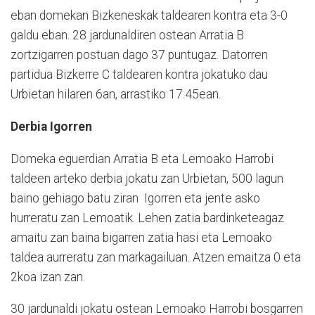
eban domekan Bizkeneskak taldearen kontra eta 3-0
galdu eban. 28 jardunaldiren ostean Arratia B
zortzigarren postuan dago 37 puntugaz. Datorren
partidua Bizkerre C taldearen kontra jokatuko dau
Urbietan hilaren 6an, arrastiko 17:45ean.
Derbia Igorren
Domeka eguerdian Arratia B eta Lemoako Harrobi
taldeen arteko derbia jokatu zan Urbietan, 500 lagun
baino gehiago batu ziran Igorren eta jente asko
hurreratu zan Lemoatik. Lehen zatia bardinketeagaz
amaitu zan baina bigarren zatia hasi eta Lemoako
taldea aurreratu zan markagailuan. Atzen emaitza 0 eta
2koa izan zan.
30 jardunaldi jokatu ostean Lemoako Harrobi bosgarren