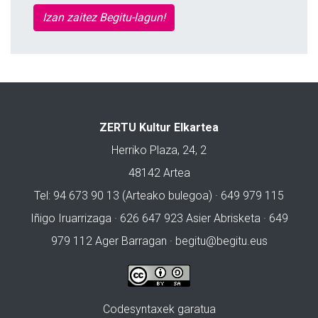
Izan zaitez Begitu-lagun!
ZERTU Kultur Elkartea
Herriko Plaza, 24, 2
48142 Artea
Tel: 94 673 90 13 (Arteako bulegoa) · 649 979 115
Iñigo Iruarrizaga · 626 647 923 Asier Abrisketa · 649
979 112 Ager Barragan ·
begitu@begitu.eus
Codesyntaxek garatua