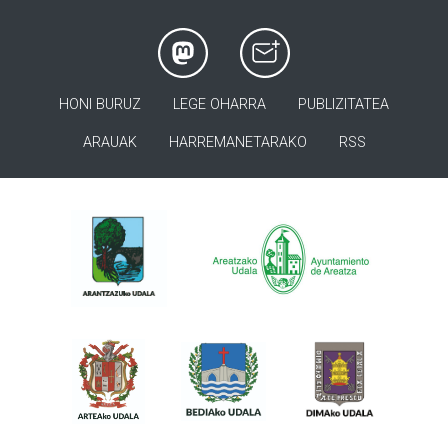
HONI BURUZ
LEGE OHARRA
PUBLIZITATEA
ARAUAK
HARREMANETARAKO
RSS