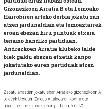
partidua erraz irabazi ostean.
Gizonezkoen Arratia B eta Lemoako
Harrobiren arteko derbia jokatu zan
atzen jardunaldian eta lemoaztarrek
eroan ebezan hiru puntuak etxera
tensino handiko partiduan.
Andrazkoen Arratia klubeko talde
biek galdu ebezan etxetik kanpo
jokatutako euren partiduak atzen
jardunaldian.
Zapatu arrastian jokatu eban Arratiako gizonezkoen A
taldeak Urbietan Zaldua A taldearen kontra eta
nagusitasunez irabazi eban partidua, 5-0. 30