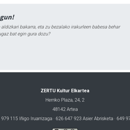
agun!
 aldizkari bakarra, eta zu bezalako irakurleen babesa behar
ugaz bat egin gura dozu?
ZERTU Kultur Elkartea
Herriko Plaza, 24, 2
48142 Artea
 979 115 Iñigo Iruarrizaga · 626 647 923 Asier Abrisketa · 649 