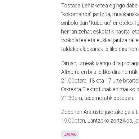
Tostada Lehiaketea egingo dabe H
“kokomarroa” jantzita, musikariaka
sinbolo dan “Kuberue” erreteko. Ig
herrian zehar, eskolatik hasita, et
txokolatea eta euskal jantza tail
taldeko albokariak ibiliko dira her
Diman, umeak izango dira protagon
Altxorraren bila ibiliko dira herri
21:00etara, 13 eta 17 urte bitart
Orkresta Elektrotunak animauko dau
21:30era, tabernetatik poteoan.
Zeberion Aratuste jaietako gaia L
19:00etan, Lantzeko zortzikoa, j
JAIAK