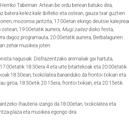
erriko Tabernan. Artean be ordu berean batuko dira,
z batera kelez kale ibilteko eta ostean, gauza txar guztien
orren, mozorroa jantzita, 17:00etan ekingo deutsie kalejirear
a ostean, 19:00etatik aurrera,
Mugi zaitez
disko festa,
erra dagoz programauta; 20:00etatik aurrera, Berbalagunen
rian zehar musikea joten.
ista nagusiak. Disfrazentzako animaliak gai hartuta,
tik 17:00etatik 18:30era 4 eta urte bitartekoak eta 20:00etatik
ekoak.18:30ean, txokolatea bananduko da frontoi txikian eta
 giroa, 18:30etik 20:15era, frontoi txikian, eta 20:15etik
antzeko Ihauteria izango da.18:00etan, txokolatea eta
antza-plaza eta musikea egongo dira.