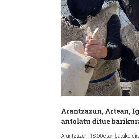
Arantzazun, Artean, Ig
antolatu ditue barikur
Arantzazun, 18:00etan batuko dira 