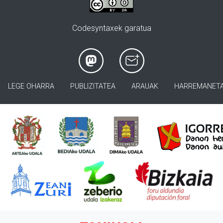
Codesyntaxek garatua
LEGE OHARRA
PUBLIZITATEA
ARAUAK
HARREMANET