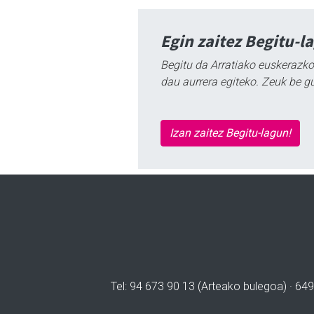
Egin zaitez Begitu-l
Begitu da Arratiako euskerazko
dau aurrera egiteko. Zeuk be g
Izan zaitez Begitu-lagun!
Tel: 94 673 90 13 (Arteako bulegoa) · 649