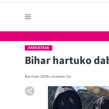
ARATUSTEAK
Bihar hartuko da
Bea Azpiri
2023ko otsailaren 16a