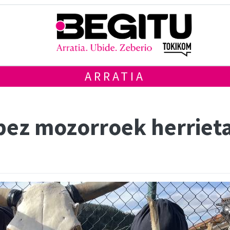
ARRATIA
bez mozorroek herriet