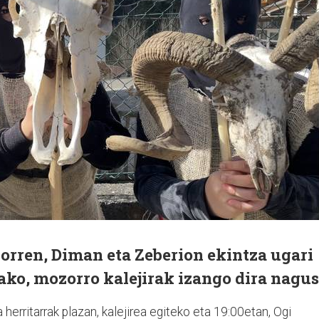
orren, Diman eta Zeberion ekintza ugari
ako, mozorro kalejirak izango dira nagus
herritarrak plazan, kalejirea egiteko eta 19:00etan, Ogi