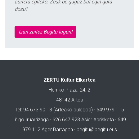
aurrera egiteko. Zeuk be gugaz bat egin gura
dozu?
Izan zaitez Begitu-lagun!
ZERTU Kultur Elkartea
Herriko Plaza, 24, 2
48142 Artea
Tel: 94 673 90 13 (Arteako bulegoa) · 649 979 115
Iñigo Iruarrizaga · 626 647 923 Asier Abrisketa · 649
979 112 Ager Barragan ·
begitu@begitu.eus