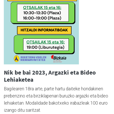
Nik be bai 2023, Argazki eta Bideo
Lehiaketea
Bagilearen 18ra arte, parte hartu daiteke hondakinen
prebenzino eta birziklapenari buruzko argazki eta bideo
lehiaketan. Modalidade bakotxeko irabazleak 100 euro
izango ditu saritzat.