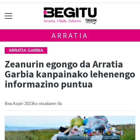
ARRATIA
ARRATIA GARBIA
Zeanurin egongo da Arratia
Garbia kanpainako lehenengo
informazino puntua
Bea Azpiri
2023ko otsailaren 9a