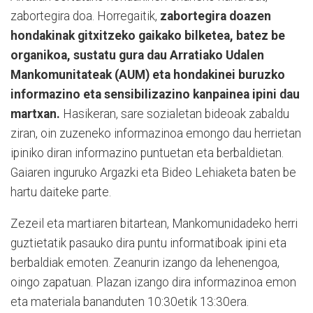
zabortegira doa. Horregaitik,
zabortegira doazen
hondakinak gitxitzeko gaikako bilketea, batez be
organikoa, sustatu gura dau Arratiako Udalen
Mankomunitateak (AUM) eta hondakinei buruzko
informazino eta sensibilizazino kanpainea ipini dau
martxan.
Hasikeran, sare sozialetan bideoak zabaldu
ziran, oin zuzeneko informazinoa emongo dau herrietan
ipiniko diran informazino puntuetan eta berbaldietan.
Gaiaren inguruko Argazki eta Bideo Lehiaketa baten be
hartu daiteke parte.
Zezeil eta martiaren bitartean, Mankomunidadeko herri
guztietatik pasauko dira puntu informatiboak ipini eta
berbaldiak emoten. Zeanurin izango da lehenengoa,
oingo zapatuan. Plazan izango dira informazinoa emon
eta materiala bananduten 10:30etik 13:30era.