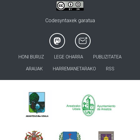
Codesyntaxek garatua
HONI BURUZ
LEGE OHARRA
PUBLIZITATEA
ARAUAK
HARREMANETARAKO
RSS