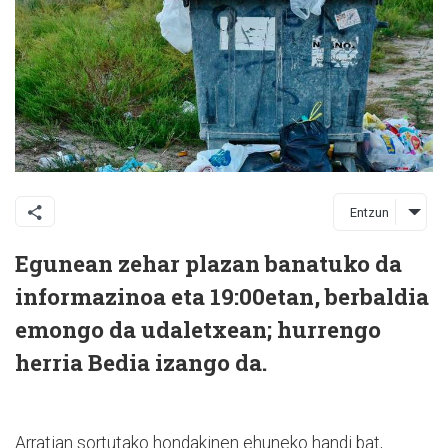
Entzun
Egunean zehar plazan banatuko da
informazinoa eta 19:00etan, berbaldia
emongo da udaletxean; hurrengo
herria Bedia izango da.
Arratian sortutako hondakinen ehuneko handi bat,