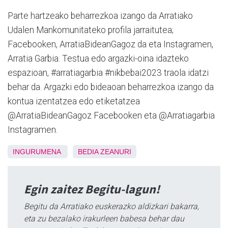
Parte hartzeako beharrezkoa izango da Arratiako
Udalen Mankomunitateko profila jarraitutea;
Facebooken, ArratiaBideanGagoz da eta Instagramen,
Arratia Garbia. Testua edo argazki-oina idazteko
espazioan, #arratiagarbia #nikbebai2023 traola idatzi
behar da. Argazki edo bideaoan beharrezkoa izango da
kontua izentatzea edo etiketatzea
@ArratiaBideanGagoz Facebooken eta @Arratiagarbia
Instagramen.
INGURUMENA
BEDIA
ZEANURI
Egin zaitez Begitu-lagun!
Begitu da Arratiako euskerazko aldizkari bakarra,
eta zu bezalako irakurleen babesa behar dau