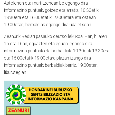
Astelehen eta martitzenean be egongo dira
informazino puntuak, goizez eta arratiz, 10:30etik
13:30era eta 16:00etatik 19:00etara eta ostean,
19:00etan, berbaldiak egongo dira udaletxean.
Zeanurik Bediari pasauko deutso lekukoa. Han, hilaren
15 eta 16an, eguazten eta eguen, egongo dira
informazino puntuak eta berbaldiak. 10:30etik 13:30era
eta 16:00etatik 19:00etara plazan izango dira
informazino puntuak; berbaldiak barriz, 19:00etan,
liburutegian.