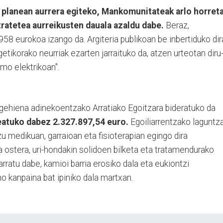
planean aurrera egiteko, Mankomunitateak arlo horret
ratetea aurreikusten dauala azaldu dabe.
Beraz,
958 eurokoa izango da. Argiteria publikoan be inbertiduko dir
getikorako neurriak ezarten jarraituko da, atzen urteotan diru
mo elektrikoan".
gehiena adinekoentzako Arratiako Egoitzara bideratuko da
atuko dabez 2.327.897,54 euro.
Egoiliarrentzako laguntza
u medikuan, garraioan eta fisioterapian egingo dira
a ostera, uri-hondakin solidoen bilketa eta tratamendurako
rratu dabe, kamioi barria erosiko dala eta eukiontzi
no kanpaina bat ipiniko dala martxan.