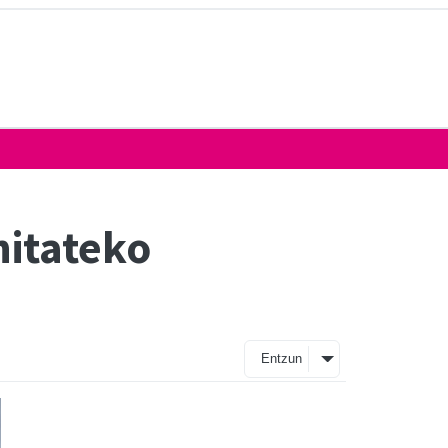
nitateko
Entzun