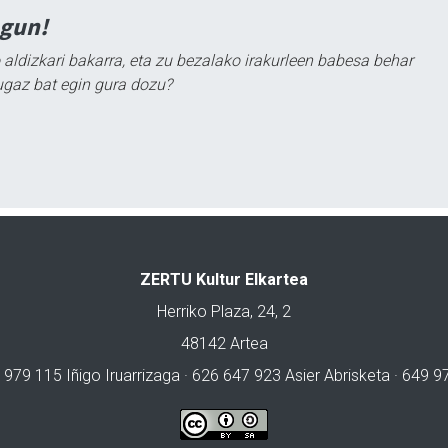
agun!
 aldizkari bakarra, eta zu bezalako irakurleen babesa behar
ugaz bat egin gura dozu?
ZERTU Kultur Elkartea
Herriko Plaza, 24, 2
48142 Artea
 979 115 Iñigo Iruarrizaga · 626 647 923 Asier Abrisketa · 649 