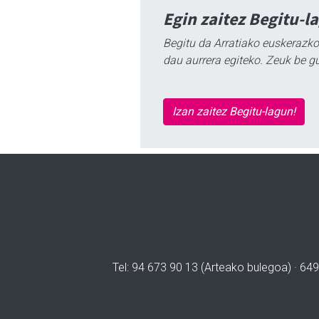
Egin zaitez Begitu-l
Begitu da Arratiako euskerazko
dau aurrera egiteko. Zeuk be g
Izan zaitez Begitu-lagun!
Tel: 94 673 90 13 (Arteako bulegoa) · 649