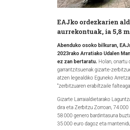
EAJko ordezkarien ald
aurrekontuak, ia 5,8 m
Abenduko osoko bilkuran, EAJr
2023rako Arratiako Udalen Man
ez zan bertaratu.
Holan, onartu d
garrantzitsuenak gizarte-zerbitzu
atzen legealdiko Eguneko Arretza
"zerbitzuaren erabiltzaile falteagai
Gizarte Larraialdietarako Lagunt
dira eta Zerbitzu Zorroan, 74.000 
58.000 genero bardintasuna buzt
35.000 euro dagoz eta mantenidu 