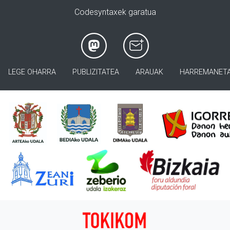
Codesyntaxek garatua
LEGE OHARRA
PUBLIZITATEA
ARAUAK
HARREMANET