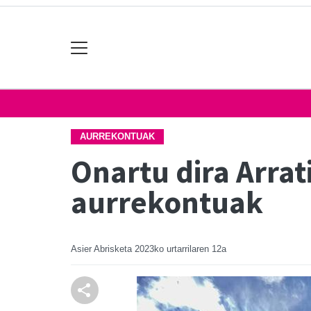
AURREKONTUAK
Onartu dira Arra
aurrekontuak
Asier Abrisketa
2023ko urtarrilaren 12a