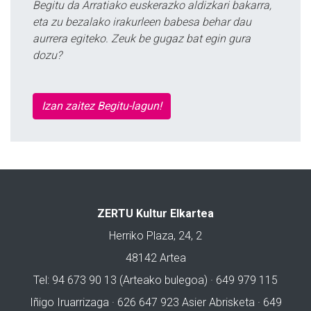
Begitu da Arratiako euskerazko aldizkari bakarra,
eta zu bezalako irakurleen babesa behar dau
aurrera egiteko. Zeuk be gugaz bat egin gura
dozu?
Izan zaitez Begitu-lagun!
ZERTU Kultur Elkartea
Herriko Plaza, 24, 2
48142 Artea
Tel: 94 673 90 13 (Arteako bulegoa) · 649 979 115
Iñigo Iruarrizaga · 626 647 923 Asier Abrisketa · 649