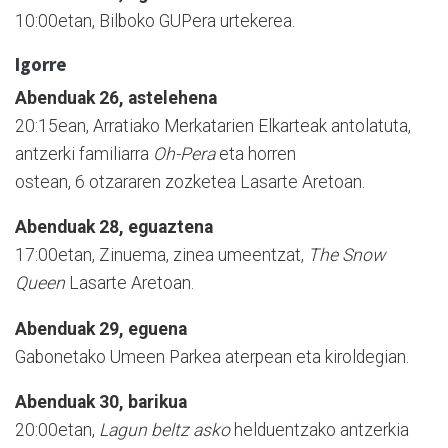
10:00etan, Bilboko GUPera urtekerea.
Igorre
Abenduak 26, astelehena
20:15ean, Arratiako Merkatarien Elkarteak antolatuta,
antzerki familiarra
Oh-Pera
eta horren
ostean, 6 otzararen zozketea Lasarte Aretoan.
Abenduak 28, eguaztena
17:00etan, Zinuema, zinea umeentzat,
The Snow
Queen
Lasarte Aretoan.
Abenduak 29, eguena
Gabonetako Umeen Parkea aterpean eta kiroldegian.
Abenduak 30, barikua
20:00etan,
Lagun beltz asko
helduentzako antzerkia