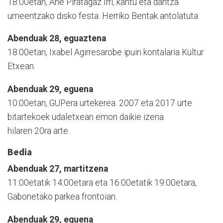
18:00etan, Ane Piratagaz Irri, kantu eta dantza
umeentzako disko festa. Herriko Bentak antolatuta.
Abenduak 28, eguaztena
18:00etan, Ixabel Agirresarobe ipuin kontalaria Kultur
Etxean.
Abenduak 29, eguena
10:00etan, GUPera urtekerea. 2007 eta 2017 urte
bitartekoek udaletxean emon daikie izena
hilaren 20ra arte.
Bedia
Abenduak 27, martitzena
11:00etatik 14:00etara eta 16:00etatik 19:00etara,
Gabonetako parkea frontoian.
Abenduak 29, eguena