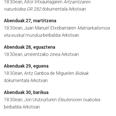
18:30ean, Aitor Intxaurragaren
Artzaintzaren
naturbidea GR 282
dokumentala Arkotxan.
Abenduak 27, martitzena
18:30ean, Juan Manuel Etxebarriaren
Matriarkalismoa
eta euskal mundua
berbaldia Arkotxan.
Abenduak 28, eguaztena
18:30ean, umeentzako zinea Arkotxan.
Abenduak 29, eguena
18:30ean, Aritz Ganboa de Miguelen
Bideak
dokumentala Arkotxan.
Abenduak 30, barikua
18:30ean, Jon Urutxurturen
Eleuterioren txabolea
berbaldia Arkotxan.