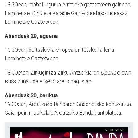
18:30ean, mahai-ingurua Arratiako gaztetxeen gainean,
Laminetxe, Kiñu eta Karabie Gaztetxeetako kideakaz.
Laminetxe Gaztetxean.
Abenduak 29, eguena
10:30ean, boltsak eta erropea pintetako tailerra
Laminetxe Gaztetxean.
18:00etan, Zirkugintza Zirku Antzerkiaren
Oparia
clown
ikuskizuna udaletxeko areto nagusian.
Abenduak 30, barikua
19:30ean, Areatzako Bandaren Gabonetako kontzertua.
Gaia: ipuin musikalak. Areatzako Bandak antolatuta.