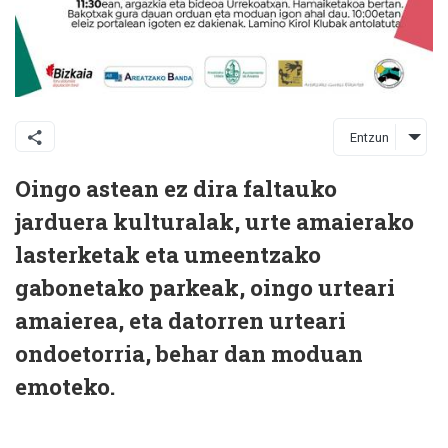
Entzun
Oingo astean ez dira faltauko
jarduera kulturalak, urte amaierako
lasterketak eta umeentzako
gabonetako parkeak, oingo urteari
amaierea, eta datorren urteari
ondoetorria, behar dan moduan
emoteko.