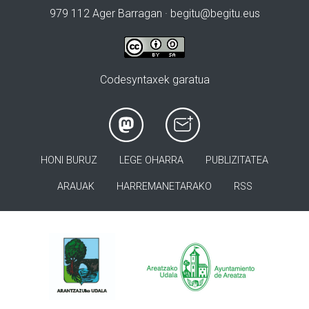
979 112 Ager Barragan ·
begitu@begitu.eus
Codesyntaxek garatua
HONI BURUZ
LEGE OHARRA
PUBLIZITATEA
ARAUAK
HARREMANETARAKO
RSS