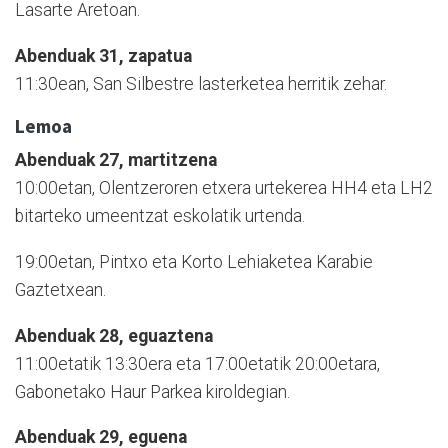
Lasarte Aretoan.
Abenduak 31, zapatua
11:30ean, San Silbestre lasterketea herritik zehar.
Lemoa
Abenduak 27, martitzena
10:00etan, Olentzeroren etxera urtekerea HH4 eta LH2
bitarteko umeentzat eskolatik urtenda.
19:00etan, Pintxo eta Korto Lehiaketea Karabie
Gaztetxean.
Abenduak 28, eguaztena
11:00etatik 13:30era eta 17:00etatik 20:00etara,
Gabonetako Haur Parkea kiroldegian.
Abenduak 29, eguena