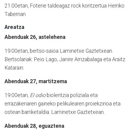
21:00etan, Foterie taldeagaz rock kontzertua Herriko
Tabernan.
Areatza
Abenduak 26, astelehena
19:00etan, bertso-saioa Laminetxe Gaztetxean.
Bertsolariak: Peio Lago, Janire Arrizabalaga eta Araitz
Katarain.
Abenduak 27, martitzema
19:00etan,
El odio
biolentzia poliziala eta
errazakeriaren gaineko pelikulearen proiekzinoa eta
ostean barriketaldia. Laminetxe Gaztetxean.
Abenduak 28, eguaztena