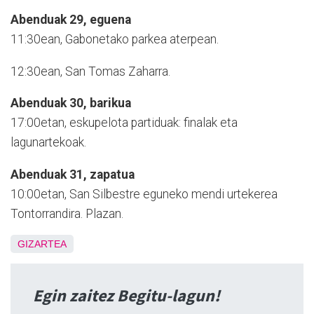
Abenduak 29, eguena
11:30ean, Gabonetako parkea aterpean.
12:30ean, San Tomas Zaharra.
Abenduak 30, barikua
17:00etan, eskupelota partiduak: finalak eta
lagunartekoak.
Abenduak 31, zapatua
10:00etan, San Silbestre eguneko mendi urtekerea
Tontorrandira. Plazan.
GIZARTEA
Egin zaitez Begitu-lagun!