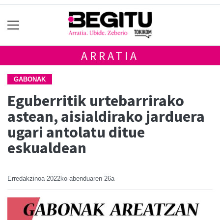
ARRATIA
GABONAK
Eguberritik urtebarrirako
astean, aisialdirako jarduera
ugari antolatu ditue
eskualdean
Erredakzinoa
2022ko abenduaren 26a