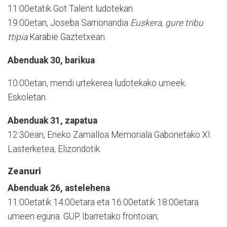
11:00etatik Got Talent ludotekan.
19:00etan, Joseba Sarrionandia
Euskera, gure tribu
ttipia
Karabie Gaztetxean.
Abenduak 30, barikua
10:00etan, mendi urtekerea ludotekako umeek.
Eskoletan.
Abenduak 31, zapatua
12:30ean, Eneko Zamalloa Memoriala Gabonetako XI.
Lasterketea, Elizondotik.
Zeanuri
Abenduak 26, astelehena
11:00etatik 14:00etara eta 16:00etatik 18:00etara
umeen eguna. GUP. Ibarretako frontoian;