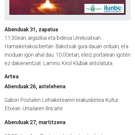
Abenduak 31, zapatua
11:30ean, argazkia eta bideoa Urrekoatxan.
Hamaiketakoa bertan. Bakotxak gura dauan orduan, eta
moduan igon ahal dau. 10:00etan, eleiz portalean igoten
ez dakienentzat. Lamino Kirol Klubak antolatuta.
Artea
Abenduak 26, astelehena
Gabon Postalen Lehiaketearen erakusketea Kultur
Etxean. Urtailaren 8ra arte.
Abenduak 27, martitzena