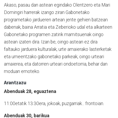
Akaso, pasau dan astean egindako Olentzero eta Mari
Domingiri harrerak izango ziran Gabonetako
programetako jardueren artean jente gehien batzean
dabenak, baina Arratia eta Zeberioko udal eta alkarteen
Gabonetako programen zatirik mamitsuenak oingo
astean izaten dira. Izan be, oingo astean ez dira
faltauko jarduera kulturalak, urte amaierako lasterketak
eta umeentzako gabonetako parkeak, oingo urteari
amaierea, eta datorren urteari ondoetorria, behar dan
moduan emoteko.
Arantzazu
Abenduak 28, eguaztena
11:00etatik 13:30era, jokoak, puzgarriak... frontoian.
Abenduak 30, barikua