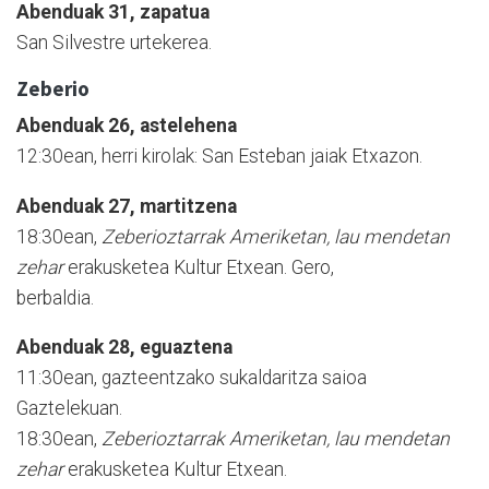
Abenduak 31, zapatua
San Silvestre urtekerea.
Zeberio
Abenduak 26, astelehena
12:30ean, herri kirolak: San Esteban jaiak Etxazon.
Abenduak 27, martitzena
18:30ean,
Zeberioztarrak Ameriketan, lau mendetan
zehar
erakusketea Kultur Etxean. Gero,
berbaldia.
Abenduak 28, eguaztena
11:30ean, gazteentzako sukaldaritza saioa
Gaztelekuan.
18:30ean,
Zeberioztarrak Ameriketan, lau mendetan
zehar
erakusketea Kultur Etxean.