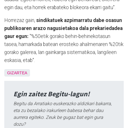
egin dau, eta horrek erabateko blokeora ekarri gaitu".
Horrezaz gain,
sindikatuek azpimarratu dabe osasun
publikoaren arazo nagusietakoa dala prekariedadea
gaur egun:
"%50etik gorako behin-behinekotasun
tasea, hamarkada batean erosteko ahalmenaren %20tik
gorako galerea, lan gainkarga sistematikoa, langileen
eskasia, etab".
GIZARTEA
Egin zaitez Begitu-lagun!
Begitu da Arratiako euskerazko aldizkari bakarra,
eta zu bezalako irakurleen babesa behar dau
aurrera egiteko. Zeuk be gugaz bat egin gura
dozu?