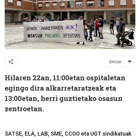
Entzun
Hilaren 22an, 11:00etan ospitaletan
egingo dira alkarretaratzeak eta
13:00etan, herri guztietako osasun
zentroetan.
SATSE, ELA, LAB, SME, CCOO eta UGT sindikatuak