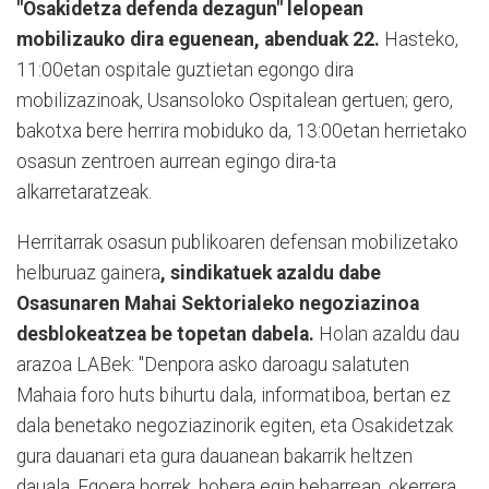
"Osakidetza defenda dezagun" lelopean
mobilizauko dira eguenean, abenduak 22.
Hasteko,
11:00etan ospitale guztietan egongo dira
mobilizazinoak, Usansoloko Ospitalean gertuen; gero,
bakotxa bere herrira mobiduko da, 13:00etan herrietako
osasun zentroen aurrean egingo dira-ta
alkarretaratzeak.
Herritarrak osasun publikoaren defensan mobilizetako
helburuaz gainera
, sindikatuek azaldu dabe
Osasunaren Mahai Sektorialeko negoziazinoa
desblokeatzea be topetan dabela.
Holan azaldu dau
arazoa LABek: "Denpora asko daroagu salatuten
Mahaia foro huts bihurtu dala, informatiboa, bertan ez
dala benetako negoziazinorik egiten, eta Osakidetzak
gura dauanari eta gura dauanean bakarrik heltzen
dauala. Egoera horrek, hobera egin beharrean, okerrera