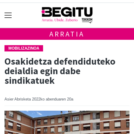
ARRATIA
MOBILIZAZINOA
Osakidetza defendiduteko
deialdia egin dabe
sindikatuek
Asier Abrisketa
2022ko abenduaren 20a