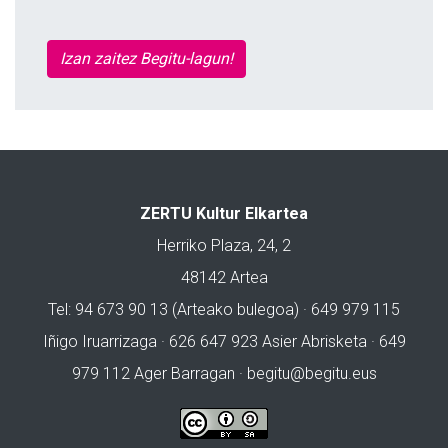
Izan zaitez Begitu-lagun!
ZERTU Kultur Elkartea
Herriko Plaza, 24, 2
48142 Artea
Tel: 94 673 90 13 (Arteako bulegoa) · 649 979 115
Iñigo Iruarrizaga · 626 647 923 Asier Abrisketa · 649
979 112 Ager Barragan ·
begitu@begitu.eus