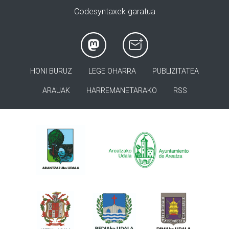
Codesyntaxek garatua
HONI BURUZ
LEGE OHARRA
PUBLIZITATEA
ARAUAK
HARREMANETARAKO
RSS