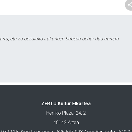
arra, eta zu bezalako irakurleen babesa behar dau aurrera
ZERTU Kultur Elkartea
Herriko Plaza, 24, 2
48142 Artea
 979 115 Iñigo Iruarrizaga · 626 647 923 Asier Abrisketa · 649 