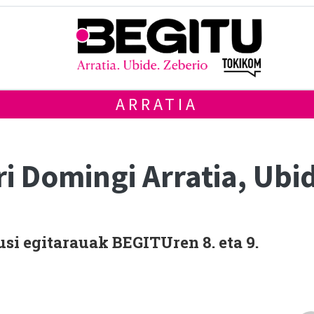
ARRATIA
i Domingi Arratia, Ubi
usi egitarauak BEGITUren 8. eta 9.