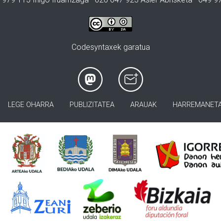
Codesyntaxek garatua
LEGE OHARRA
PUBLIZITATEA
ARAUAK
HARREMANET