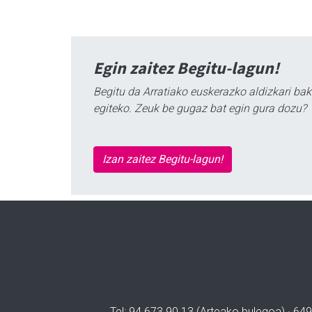
Egin zaitez Begitu-lagun!
Begitu da Arratiako euskerazko aldizkari bak
egiteko. Zeuk be gugaz bat egin gura dozu?
Izan zaitez Begitu-lagun!
Tel: 94 673 90 13 (Arteako bulegoa) · 649