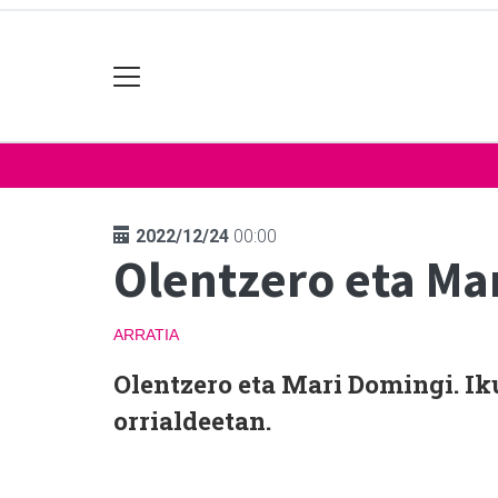
2022/12/24
00:00
Olentzero eta Mar
ARRATIA
Olentzero eta Mari Domingi. Ik
orrialdeetan.